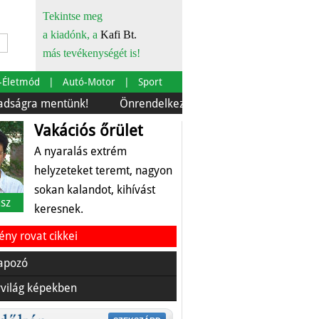
Tekintse meg
a kiadónk, a
Kafi Bt.
más tevékenységét is!
-Életmód
Autó-Motor
Sport
mentünk!
Önrendelkezés és szürkebarát
Európára is
Vakációs őrület
A nyaralás extrém
helyzeteket teremt, nagyon
sokan kalandot, kihívást
sz
keresnek.
ny rovat cikkei
apozó
világ képekben