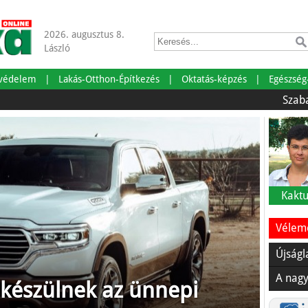
2026. augusztus 8.
László
tvédelem
Lakás-Otthon-Építkezés
Oktatás-képzés
Egészség
Szabadságra 
Kaktu
Vélemé
Újságl
A nagy
készülnek az ünnepi