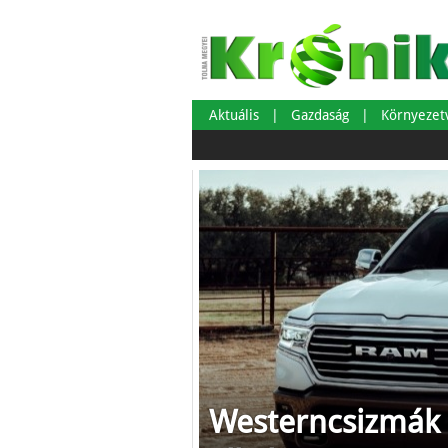
Aktuális
Gazdaság
Környeze
Westerncsizmák 