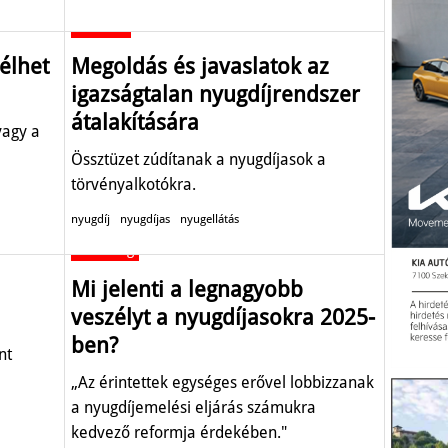
Aktuális
élhet
Megoldás és javaslatok az
igazságtalan nyugdíjrendszer
átalakítására
vagy a
Össztüzet zúdítanak a nyugdíjasok a
törvényalkotókra.
nyugdíj
nyugdíjas
nyugellátás
Gazdaság
Mi jelenti a legnagyobb
veszélyt a nyugdíjasokra 2025-
ben?
nt
„Az érintettek egységes erővel lobbizzanak
a nyugdíjemelési eljárás számukra
kedvező reformja érdekében."