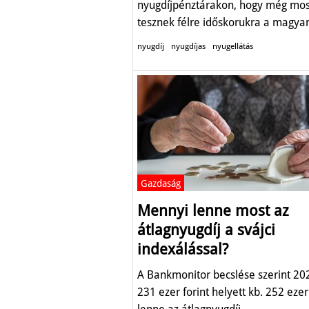
nyugdíjpénztárakon, hogy még most 
tesznek félre időskorukra a magya
nyugdíj
nyugdíjas
nyugellátás
Gazdaság
Mennyi lenne most az
átlagnyugdíj a svájci
indexálással?
A Bankmonitor becslése szerint 20
231 ezer forint helyett kb. 252 ezer