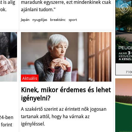
is alig
maradunk egyszerre, ezt mindenkinek csak
rok.
ajánlani tudom."
Japán
nyugdíjas
breaktánc
sport
Aktuális
Kinek, mikor érdemes és lehet
igényelni?
A szakértő szerint az érintett nők jogosan
tartanak attól, hogy ha várnak az
24-ben
igényléssel.
 forint