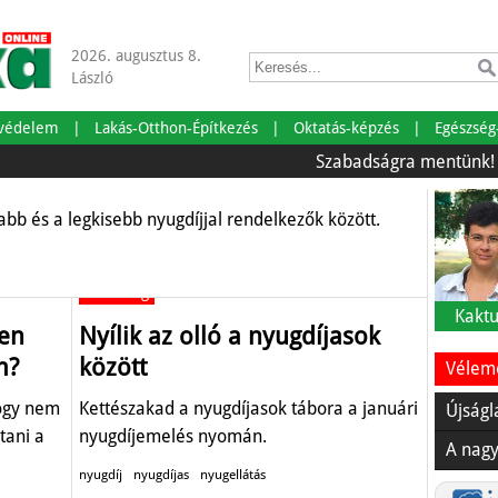
ártya terve: a
2026. augusztus 8.
ak magasabb összeg
László
tvédelem
Lakás-Otthon-Építkezés
Oktatás-képzés
Egészség
Szabadságra mentünk!
Ön
bb és a legkisebb nyugdíjjal rendelkezők között.
Gazdaság
Kaktu
ven
Nyílik az olló a nyugdíjasok
m?
között
Vélemé
hogy nem
Kettészakad a nyugdíjasok tábora a januári
Újságl
tani a
nyugdíjemelés nyomán.
A nagy
nyugdíj
nyugdíjas
nyugellátás