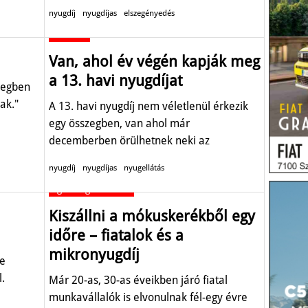
nyugdíj
nyugdíjas
elszegényedés
Aktuális
Van, ahol év végén kapják meg
a 13. havi nyugdíjat
szegben
ak."
A 13. havi nyugdíj nem véletlenül érkezik
egy összegben, van ahol már
decemberben örülhetnek neki az
érintettek.
nyugdíj
nyugdíjas
nyugellátás
Egészség-életmód
Kiszállni a mókuskerékből egy
időre – fiatalok és a
mikronyugdíj
ne
l.
Már 20-as, 30-as éveikben járó fiatal
munkavállalók is elvonulnak fél-egy évre