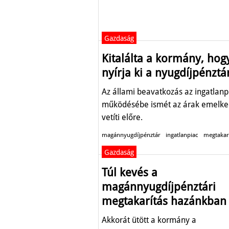
Gazdaság
Kitalálta a kormány, hog
nyírja ki a nyugdíjpénztá
Az állami beavatkozás az ingatlanp
működésébe ismét az árak emelke
vetíti előre.
magánnyugdíjpénztár
ingatlanpiac
megtakar
Gazdaság
Túl kevés a
magánnyugdíjpénztári
megtakarítás hazánkban
Akkorát ütött a kormány a