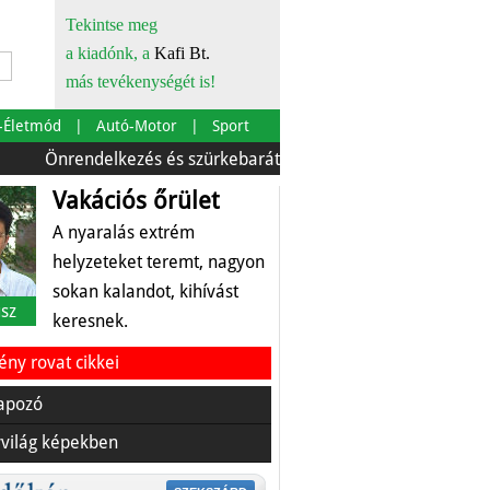
Tekintse meg
a kiadónk, a
Kafi Bt.
más tevékenységét is!
-Életmód
Autó-Motor
Sport
rendelkezés és szürkebarát
Európára is szabták
Az é
Vakációs őrület
A nyaralás extrém
helyzeteket teremt, nagyon
sokan kalandot, kihívást
sz
keresnek.
ny rovat cikkei
apozó
világ képekben