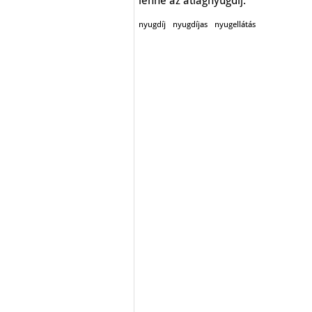
lenne az átlagnyugdíj.
nyugdíj
nyugdíjas
nyugellátás