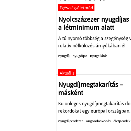
Egészség-életmód
Nyolcszázezer nyugdíjas 
a létminimum alatt
A túlnyomó többség a szegénység 
relatív nélkülözés árnyékában él.
nyugdíj
nyugdíjas
nyugellátás
Aktuális
Nyugdíjmegtakarítás –
másként
Különleges nyugdíjmegtakarítás dö
rekordokat egy európai országban.
nyugdíjrendszer
öngondoskodás
életjáradék