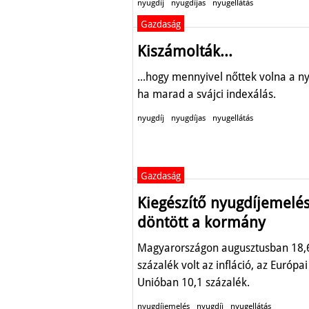
nyugdíj
nyugdíjas
nyugellátás
Gazdaság
Kiszámolták...
...hogy mennyivel nőttek volna a ny
ha marad a svájci indexálás.
nyugdíj
nyugdíjas
nyugellátás
Gazdaság
Kiegészítő nyugdíjemelés
döntött a kormány
Magyarországon augusztusban 18,
százalék volt az infláció, az Európai
Unióban 10,1 százalék.
nyugdíjemelés
nyugdíj
nyugellátás