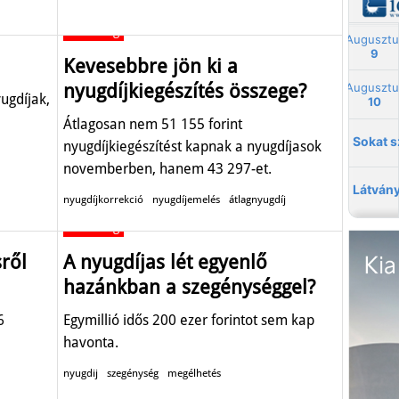
Gazdaság
Kevesebbre jön ki a
nyugdíjkiegészítés összege?
ugdíjak,
Átlagosan nem 51 155 forint
nyugdíjkiegészítést kapnak a nyugdíjasok
novemberben, hanem 43 297-et.
nyugdíjkorrekció
nyugdíjemelés
átlagnyugdíj
Gazdaság
ről
A nyugdíjas lét egyenlő
hazánkban a szegénységgel?
6
Egymillió idős 200 ezer forintot sem kap
havonta.
nyugdij
szegénység
megélhetés