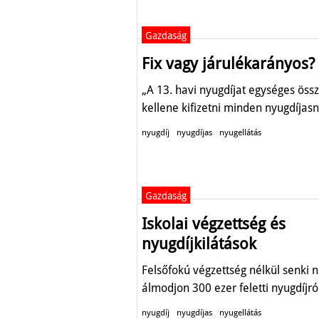
Gazdaság
Fix vagy járulékarányos?
„A 13. havi nyugdíjat egységes ös
kellene kifizetni minden nyugdíjasn
nyugdíj
nyugdíjas
nyugellátás
Gazdaság
Iskolai végzettség és
nyugdíjkilátások
Felsőfokú végzettség nélkül senki 
álmodjon 300 ezer feletti nyugdíjró
nyugdíj
nyugdíjas
nyugellátás