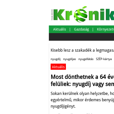
Nyugdíjas SZÉP-k
kisnyugdíjasokn
járhat
Aktuális
Gazdaság
Környeze
Aktuális
Kisebb lesz a szakadék a legmagasa
nyugdíj
nyugdíjas
nyugellátás
SZÉP-kártya
Aktuális
Most dönthetnek a 64 é
felüliek: nyugdíj vagy se
Sokan kerülnek olyan helyzetbe, 
egyértelmű, mikor érdemes benyúj
nyugdíjigényt.