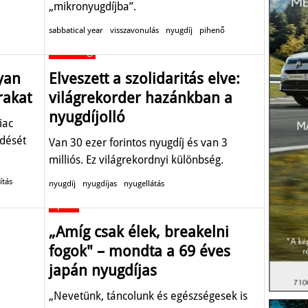
„mikronyugdíjba”.
sabbatical year
visszavonulás
nyugdíj
pihenő
Gazdaság
yan
Elveszett a szolidaritás elve:
rakat
világrekorder hazánkban a
nyugdíjolló
iac
dését
Van 30 ezer forintos nyugdíj és van 3
milliós. Ez világrekordnyi különbség.
ítás
nyugdíj
nyugdíjas
nyugellátás
Sport
„Amíg csak élek, breakelni
fogok" – mondta a 69 éves
japán nyugdíjas
„Nevetünk, táncolunk és egészségesek is