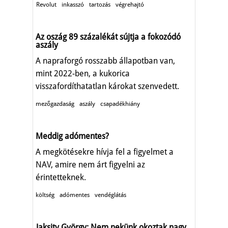
Revolut
inkasszó
tartozás
végrehajtó
Az oszág 89 százalékát sújtja a fokozódó
aszály
A napraforgó rosszabb állapotban van,
mint 2022-ben, a kukorica
visszafordíthatatlan károkat szenvedett.
mezőgazdaság
aszály
csapadékhiány
Meddig adómentes?
A megkötésekre hívja fel a figyelmet a
NAV, amire nem árt figyelni az
érintetteknek.
költség
adómentes
vendéglátás
Jaksity György: Nem nekünk okoztak nagy