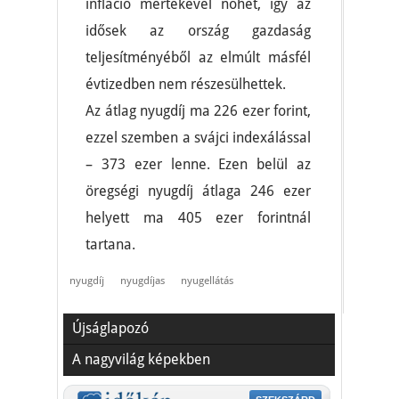
infláció mértékével nőhet, így az
idősek az ország gazdaság
teljesítményéből az elmúlt másfél
évtizedben nem részesülhettek.
Az átlag nyugdíj ma 226 ezer forint,
ezzel szemben a svájci indexálással
– 373 ezer lenne. Ezen belül az
öregségi nyugdíj átlaga 246 ezer
helyett ma 405 ezer forintnál
tartana.
nyugdíj
nyugdíjas
nyugellátás
Újságlapozó
A nagyvilág képekben