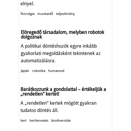
elnyel.
Norvégia
munkaidő
teljesítmény
Elöregedő társadalom, melyben robotok
dolgoznak
A politikai döntéshozók egyre inkább
gyakorlati megoldásként tekintenek az
automatizálásra.
Japán
robotika
humanoid
Barátkozzunk a gondolattal – értékeljük a
„rendetlen" kertet!
A „rendetlen” kertek mögött gyakran
tudatos döntés áll.
kert
kerttervezés
biodiverzitás