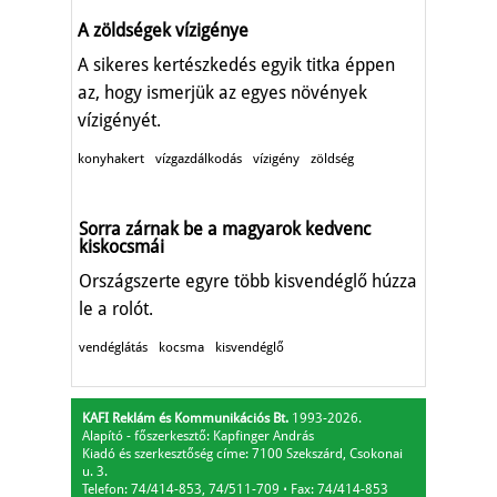
A zöldségek vízigénye
A sikeres kertészkedés egyik titka éppen
az, hogy ismerjük az egyes növények
vízigényét.
konyhakert
vízgazdálkodás
vízigény
zöldség
Sorra zárnak be a magyarok kedvenc
kiskocsmái
Országszerte egyre több kisvendéglő húzza
le a rolót.
vendéglátás
kocsma
kisvendéglő
KAFI Reklám és Kommunikációs Bt.
1993-2026.
Alapító - főszerkesztő: Kapfinger András
Kiadó és szerkesztőség címe: 7100 Szekszárd, Csokonai
u. 3.
Telefon: 74/414-853, 74/511-709
⋅
Fax: 74/414-853