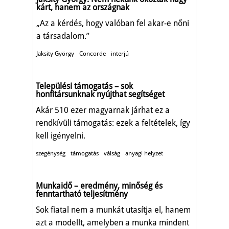
kárt, hanem az országnak
„Az a kérdés, hogy valóban fel akar-e nőni
a társadalom.”
Jaksity György
Concorde
interjú
Települési támogatás – sok
honfitársunknak nyújthat segítséget
Akár 510 ezer magyarnak járhat ez a
rendkívüli támogatás: ezek a feltételek, így
kell igényelni.
szegénység
támogatás
válság
anyagi helyzet
Munkaidő – eredmény, minőség és
fenntartható teljesítmény
Sok fiatal nem a munkát utasítja el, hanem
azt a modellt, amelyben a munka mindent