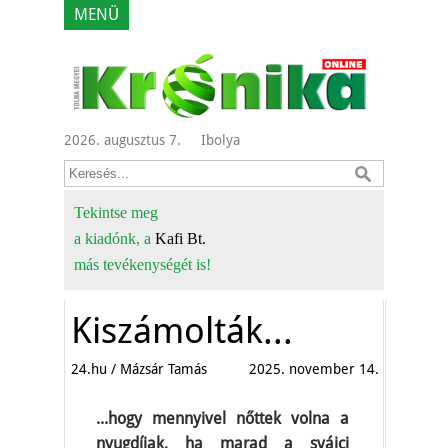
MENÜ
2026. augusztus 7.
Ibolya
Tekintse meg
a kiadónk, a
Kafi Bt.
más tevékenységét is!
Kiszámolták...
24.hu / Mázsár Tamás
2025. november 14.
...hogy mennyivel nőttek volna a
nyugdíjak, ha marad a svájci