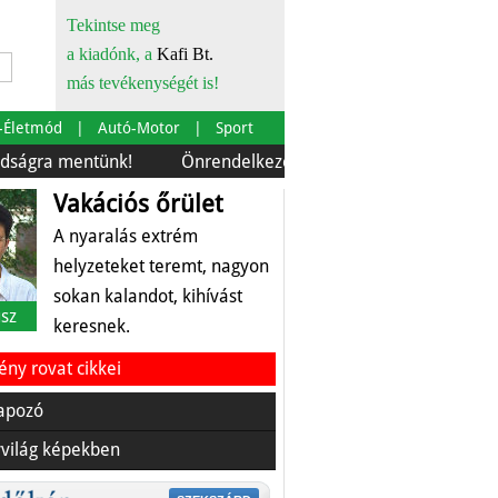
Tekintse meg
a kiadónk, a
Kafi Bt.
más tevékenységét is!
-Életmód
Autó-Motor
Sport
mentünk!
Önrendelkezés és szürkebarát
Európára is 
Vakációs őrület
A nyaralás extrém
helyzeteket teremt, nagyon
sokan kalandot, kihívást
sz
keresnek.
ny rovat cikkei
apozó
világ képekben