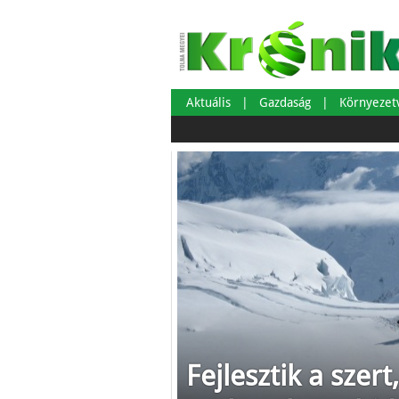
Aktuális
Gazdaság
Környeze
Fejlesztik a szert