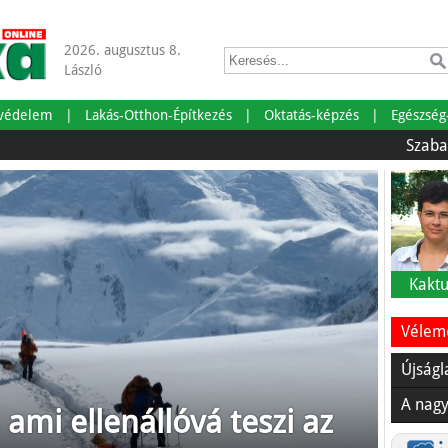
2026. augusztus 8.
László
tvédelem
Lakás-Otthon-Építkezés
Oktatás-képzés
Egészség
Szabadságra 
Kaktu
Vélemé
Újságl
A nagy
, ami ellenállóvá teszi az