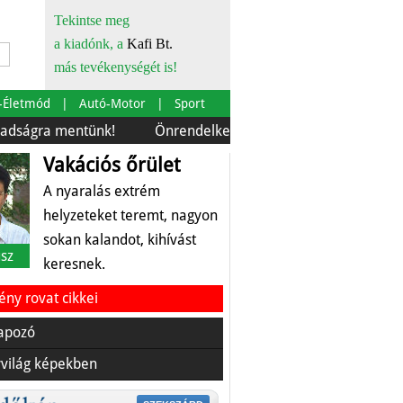
Tekintse meg
a kiadónk, a
Kafi Bt.
más tevékenységét is!
-Életmód
Autó-Motor
Sport
a mentünk!
Önrendelkezés és szürkebarát
Európára
Vakációs őrület
A nyaralás extrém
helyzeteket teremt, nagyon
sokan kalandot, kihívást
sz
keresnek.
ny rovat cikkei
apozó
világ képekben