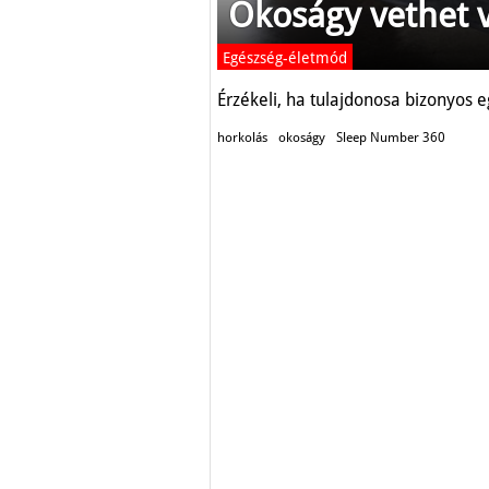
Okoságy vethet 
Egészség-életmód
Érzékeli, ha tulajdonosa bizonyos 
horkolás
okoságy
Sleep Number 360