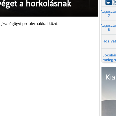
véget a horkolásnak
egészségügyi problémákkal küzd.