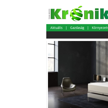
Aktuális
Gazdaság
Környeze