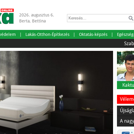
2026. augusztus 6.
Berta, Bettina
tvédelem
Lakás-Otthon-Építkezés
Oktatás-képzés
Egészség
Szabadságr
Kaktu
Vélemé
Újságl
A nagy