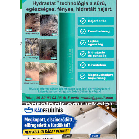
MENÜ
2026. augusztus 8.
László
Tekintse meg
a kiadónk, a
Kafi Bt.
más tevékenységét is!
Gyávaság miatt
perelnek egy iskolai
biztonsági őrt
Floridában