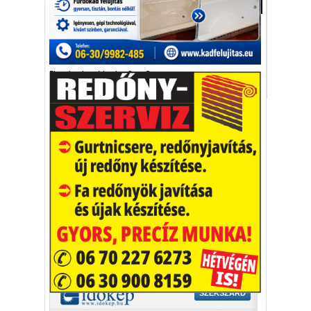
Aktuális
Paterson a lövöldözés alatt az épületen
kívül, egy fal mögött kuporgott.
Florida
lövöldözés
Scot Paterson
per
Vakációs őrület
A nyaralás extrém
helyzeteket teremt, nagyon
sokan kalandot, kihívást
Kaktusz
keresnek.
Vélemény rovat cikkei
Újságlapozó
A nagyvilág képekben