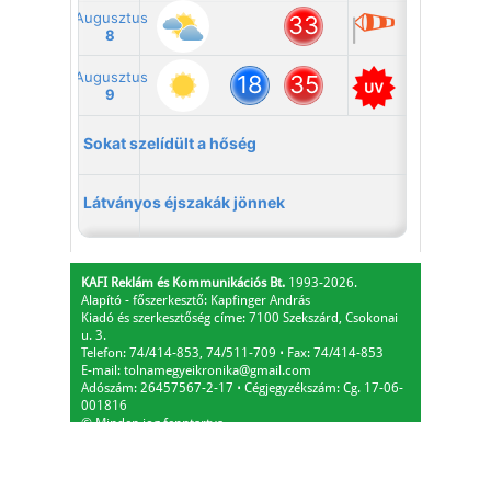
KAFI Reklám és Kommunikációs Bt.
1993-2026.
Alapító - főszerkesztő: Kapfinger András
Kiadó és szerkesztőség címe: 7100 Szekszárd, Csokonai
u. 3.
Telefon: 74/414-853, 74/511-709
⋅
Fax: 74/414-853
E-mail:
tolnamegyeikronika@gmail.com
Adószám: 26457567-2-17
⋅
Cégjegyzékszám: Cg. 17-06-
001816
© Minden jog fenntartva.