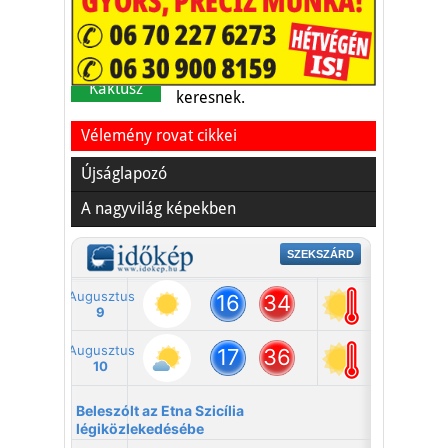
A nyaralás extrém
helyzeteket teremt, nagyon
sokan kalandot, kihívást
Kaktusz
keresnek.
Vélemény rovat cikkei
Újságlapozó
A nagyvilág képekben