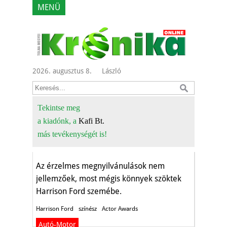
MENÜ
2026. augusztus 8.
László
A sikerrel járó
Tekintse meg
a kiadónk, a
Kafi Bt.
felelősség
más tevékenységét is!
Aktuális
Az érzelmes megnyilvánulások nem
jellemzőek, most mégis könnyek szöktek
Harrison Ford szemébe.
Harrison Ford
színész
Actor Awards
Autó-Motor