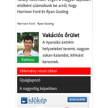
elsőként számoltunk be arról, hogy
Harrison Ford és Ryan Gosling
Magyarországon forgatja a Szárnyas
fejvadász 2-t.
Harrison Ford
Ryan Gosling
Vakációs őrület
A nyaralás extrém
helyzeteket teremt, nagyon
sokan kalandot, kihívást
Kaktusz
keresnek.
Vélemény rovat cikkei
Újságlapozó
A nagyvilág képekben