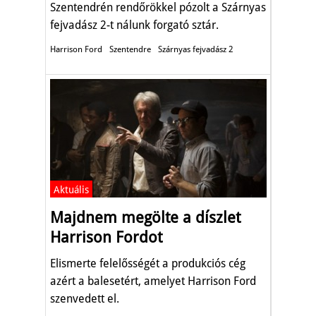
Szentendrén rendőrökkel pózolt a Szárnyas
fejvadász 2-t nálunk forgató sztár.
Harrison Ford
Szentendre
Szárnyas fejvadász 2
Aktuális
Majdnem megölte a díszlet
Harrison Fordot
Elismerte felelősségét a produkciós cég
azért a balesetért, amelyet Harrison Ford
szenvedett el.