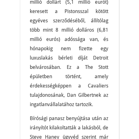
millió dollárt (5,1 millió eurót)
keresett a Pistonsszal kötött
egyéves szerződéséből, állítólag
több mint 8 millió dolláros (6,81
millió eurós) adóssága van, és
hónapokig nem fizette egy
luxuslakás bérleti díját Detroit
belvárosában. Ez a The Stott
épületben történt, amely
érdekességképpen a Cavaliers
tulajdonosának, Dan Gilbertnek az
ingatlanvállalatához tartozik.
Bírósági panasz benyújtása után az
irányítót kilakoltatták a lakásból, de
Steve Haney ügyvéd szerint már