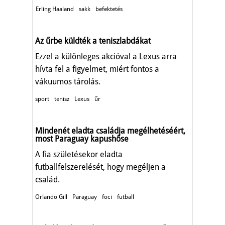
Erling Haaland
sakk
befektetés
Az űrbe küldték a teniszlabdákat
Ezzel a különleges akcióval a Lexus arra
hívta fel a figyelmet, miért fontos a
vákuumos tárolás.
sport
tenisz
Lexus
űr
Mindenét eladta családja megélhetéséért,
most Paraguay kapushőse
A fia születésekor eladta
futballfelszerelését, hogy megéljen a
család.
Orlando Gill
Paraguay
foci
futball