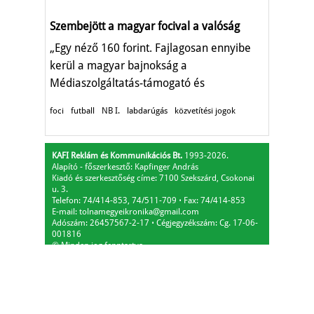
Szembejött a magyar focival a valóság
„Egy néző 160 forint. Fajlagosan ennyibe
kerül a magyar bajnokság a
Médiaszolgáltatás-támogató és
Vagyonkezelő Alapnak."
foci
futball
NB I.
labdarúgás
közvetítési jogok
KAFI Reklám és Kommunikációs Bt.
1993-2026.
Alapító - főszerkesztő: Kapfinger András
Kiadó és szerkesztőség címe: 7100 Szekszárd, Csokonai
u. 3.
Telefon: 74/414-853, 74/511-709
⋅
Fax: 74/414-853
E-mail:
tolnamegyeikronika@gmail.com
Adószám: 26457567-2-17
⋅
Cégjegyzékszám: Cg. 17-06-
001816
© Minden jog fenntartva.