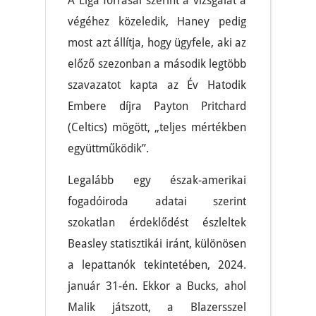
A Liga forrásai szerint a vizsgálat a
végéhez közeledik, Haney pedig
most azt állítja, hogy ügyfele, aki az
előző szezonban a második legtöbb
szavazatot kapta az Év Hatodik
Embere díjra Payton Pritchard
(Celtics) mögött, „teljes mértékben
együttműködik”.
Legalább egy észak-amerikai
fogadóiroda adatai szerint
szokatlan érdeklődést észleltek
Beasley statisztikái iránt, különösen
a lepattanók tekintetében, 2024.
január 31-én. Ekkor a Bucks, ahol
Malik játszott, a Blazersszel