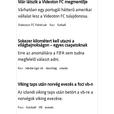
Már látszik a Videoton FC megmentője
Várhatóan egy portugál hátterű amerikai
vállalat lesz a Videoton FC tulajdonosa.
Videoton FC Fehérvár
foci
futball
Sokezer kilométert kell utazni a
világbajnokságon – egyes csapatoknak
Erre az anomáliára a FIFA sem tudna
megfelelő választ adni.
foci
labdarúgó vb
távolság
utazás
Viking taps után norvég evezés a foci vb-n
Az izlandi viking taps után betört a vb-re a
norvégok viking evezése.
Foci
futvball
VB
evezés