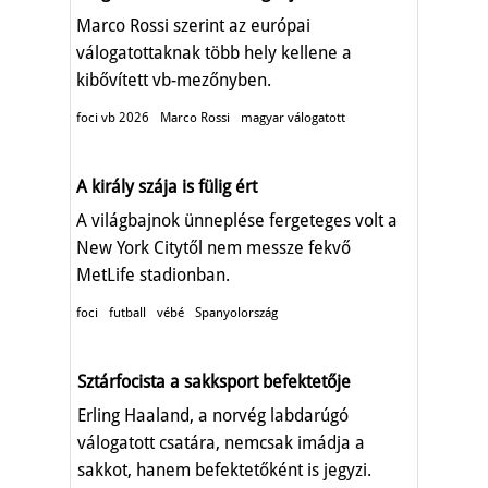
Marco Rossi szerint az európai
válogatottaknak több hely kellene a
kibővített vb-mezőnyben.
foci vb 2026
Marco Rossi
magyar válogatott
A király szája is fülig ért
A világbajnok ünneplése fergeteges volt a
New York Citytől nem messze fekvő
MetLife stadionban.
foci
futball
vébé
Spanyolország
Sztárfocista a sakksport befektetője
Erling Haaland, a norvég labdarúgó
válogatott csatára, nemcsak imádja a
sakkot, hanem befektetőként is jegyzi.