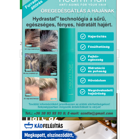
MENÜ
2026. augusztus 9.
Emőd
Tekintse meg
a kiadónk, a
Kafi Bt.
más tevékenységét is!
Harc az
alultápláltság ellen