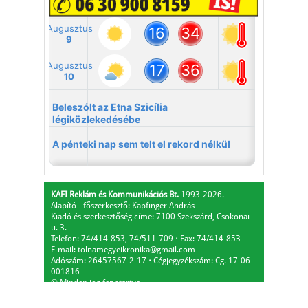
KAFI Reklám és Kommunikációs Bt.
1993-2026.
Alapító - főszerkesztő: Kapfinger András
Kiadó és szerkesztőség címe: 7100 Szekszárd, Csokonai
u. 3.
Telefon: 74/414-853, 74/511-709
⋅
Fax: 74/414-853
E-mail:
tolnamegyeikronika@gmail.com
Adószám: 26457567-2-17
⋅
Cégjegyzékszám: Cg. 17-06-
001816
© Minden jog fenntartva.