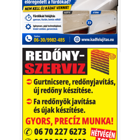
Egészség-életmód
Az afrikai gyerekek súlyos A-vitamin
hiányát megoldó szuperbanánt állítottak
elő.
Banana21 projekt
A-vitamin
szuperbanán
Vakációs őrület
A nyaralás extrém
helyzeteket teremt, nagyon
sokan kalandot, kihívást
Kaktusz
keresnek.
Vélemény rovat cikkei
Újságlapozó
A nagyvilág képekben