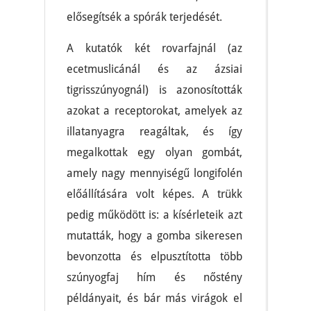
elősegítsék a spórák terjedését.
A kutatók két rovarfajnál (az
ecetmuslicánál és az ázsiai
tigrisszúnyognál) is azonosították
azokat a receptorokat, amelyek az
illatanyagra reagáltak, és így
megalkottak egy olyan gombát,
amely nagy mennyiségű longifolén
előállítására volt képes. A trükk
pedig működött is: a kísérleteik azt
mutatták, hogy a gomba sikeresen
bevonzotta és elpusztította több
szúnyogfaj hím és nőstény
példányait, és bár más virágok el