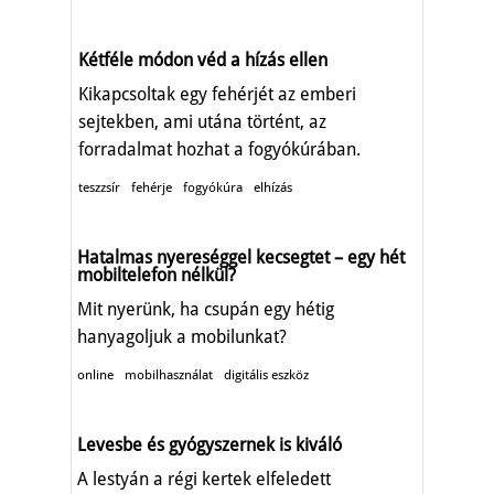
Kétféle módon véd a hízás ellen
Kikapcsoltak egy fehérjét az emberi
sejtekben, ami utána történt, az
forradalmat hozhat a fogyókúrában.
teszzsír
fehérje
fogyókúra
elhízás
Hatalmas nyereséggel kecsegtet – egy hét
mobiltelefon nélkül?
Mit nyerünk, ha csupán egy hétig
hanyagoljuk a mobilunkat?
online
mobilhasználat
digitális eszköz
Levesbe és gyógyszernek is kiváló
A lestyán a régi kertek elfeledett