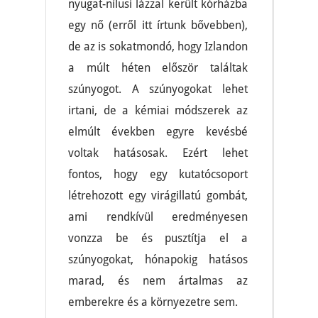
nyugat-nílusi lázzal került kórházba
egy nő (erről itt írtunk bővebben),
de az is sokatmondó, hogy Izlandon
a múlt héten először találtak
szúnyogot. A szúnyogokat lehet
irtani, de a kémiai módszerek az
elmúlt években egyre kevésbé
voltak hatásosak. Ezért lehet
fontos, hogy egy kutatócsoport
létrehozott egy virágillatú gombát,
ami rendkívül eredményesen
vonzza be és pusztítja el a
szúnyogokat, hónapokig hatásos
marad, és nem ártalmas az
emberekre és a környezetre sem.