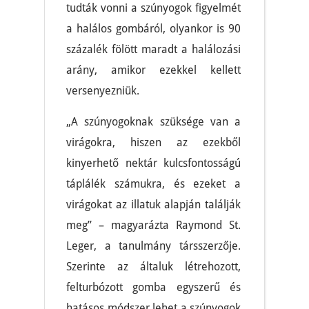
tudták vonni a szúnyogok figyelmét
a halálos gombáról, olyankor is 90
százalék fölött maradt a halálozási
arány, amikor ezekkel kellett
versenyezniük.
„A szúnyogoknak szüksége van a
virágokra, hiszen az ezekből
kinyerhető nektár kulcsfontosságú
táplálék számukra, és ezeket a
virágokat az illatuk alapján találják
meg” – magyarázta Raymond St.
Leger, a tanulmány társszerzője.
Szerinte az általuk létrehozott,
felturbózott gomba egyszerű és
hatásos módszer lehet a szúnyogok