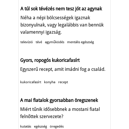
A túl sok tévézés nem tesz jót az agynak
Néha a népi bölcsességek igaznak
bizonyulnak, vagy legalábbis van bennük
valamennyi igazság.
televízió
tévé
agyműködés
mentális egészség
Gyors, ropogós kukoricafasírt
Egyszerű recept, amit imádni fog a család.
kukoricafasírt
konyha
recept
A mai fiatalok gyorsabban öregszenek
Miért tűnik idősebbnek a mostani fiatal
felnőttek szervezete?
kutatás
egészség
öregedés