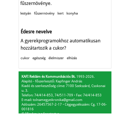
fűszernövénye.
lestyán
fűszernövény
kert
konyha
Édesre nevelve
A gyerekprogramokhoz automatikusan
hozzátartozik a cukor?
cukor
egészség
élelmiszer
elhízás
KAFI Reklám és Kommunikációs Bt.
1993-2026.
Alapító - főszerkesztő: Kapfinger András
Kiadó és szerkesztőség címe: 7100 Szekszárd, Csokonai
u. 3.
Telefon: 74/414-853, 74/511-709
⋅
Fax: 74/414-853
E-mail:
tolnamegyeikronika@gmail.com
Adószám: 26457567-2-17
⋅
Cégjegyzékszám: Cg. 17-06-
001816
© Minden jog fenntartva.