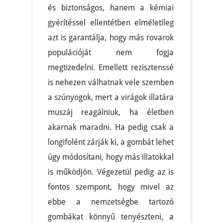
és biztonságos, hanem a kémiai
gyérítéssel ellentétben elméletileg
azt is garantálja, hogy más rovarok
populációját nem fogja
megtizedelni. Emellett rezisztenssé
is nehezen válhatnak vele szemben
a szúnyogok, mert a virágok illatára
muszáj reagálniuk, ha életben
akarnak maradni. Ha pedig csak a
longifolént zárják ki, a gombát lehet
úgy módosítani, hogy más illatokkal
is működjön. Végezetül pedig az is
fontos szempont, hogy mivel az
ebbe a nemzetségbe tartozó
gombákat könnyű tenyészteni, a