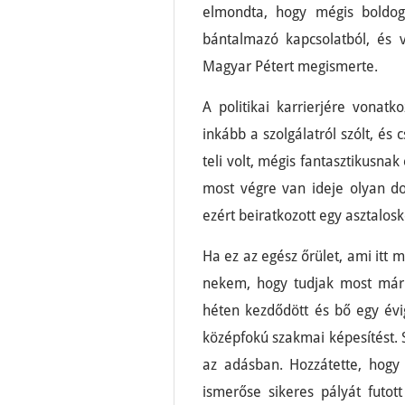
elmondta, hogy mégis boldog
bántalmazó kapcsolatból, és vi
Magyar Pétert megismerte.
A politikai karrierjére vonat
inkább a szolgálatról szólt, és
teli volt, mégis fantasztikusna
most végre van ideje olyan dol
ezért beiratkozott egy asztalos
Ha ez az egész őrület, ami itt m
nekem, hogy tudjak most már t
héten kezdődött és bő egy évig
középfokú szakmai képesítést.
az adásban. Hozzátette, hogy
ismerőse sikeres pályát futott