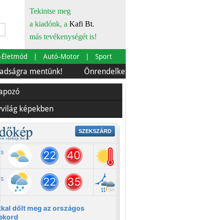
Tekintse meg
a kiadónk, a
Kafi Bt.
más tevékenységét is!
-Életmód
Autó-Motor
Sport
mentünk!
Önrendelkezés és szürkebarát
Európára is
lapozó
yvilág képekben