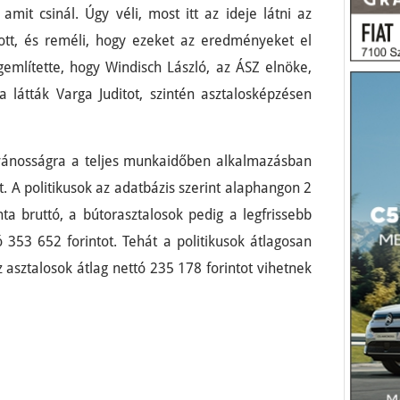
it csinál. Úgy véli, most itt az ideje látni az
tt, és reméli, hogy ezeket az eredményeket el
említette, hogy Windisch László, az ÁSZ elnöke,
 látták Varga Juditot, szintén asztalosképzésen
lvánosságra a teljes munkaidőben alkalmazásban
t. A politikusok az adatbázis szerint alaphangon 2
a bruttó, a bútorasztalosok pedig a legfrissebb
ó 353 652 forintot. Tehát a politikusok átlagosan
z asztalosok átlag nettó 235 178 forintot vihetnek