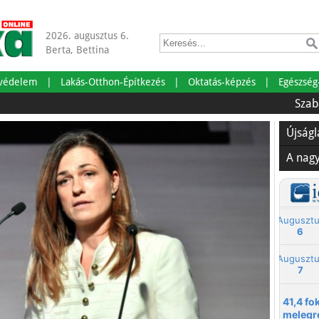
2026. augusztus 6.
Berta, Bettina
tvédelem
Lakás-Otthon-Építkezés
Oktatás-képzés
Egészség
Szabadságra 
Újság
A nag