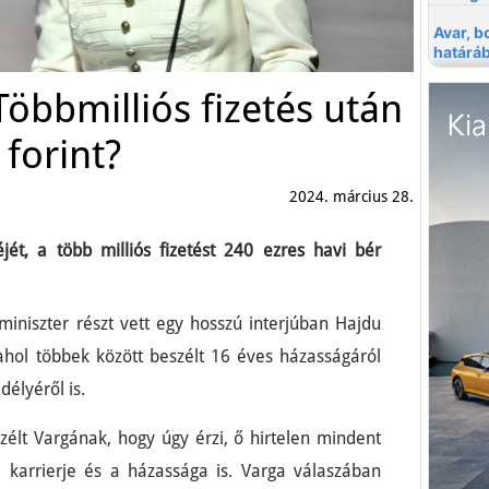
öbbmilliós fizetés után
 forint?
2024. március 28.
jét, a több milliós fizetést 240 ezres havi bér
 miniszter részt vett egy hosszú interjúban Hajdu
ahol többek között beszélt 16 éves házasságáról
délyéről is.
élt Vargának, hogy úgy érzi, ő hirtelen mindent
kai karrierje és a házassága is. Varga válaszában