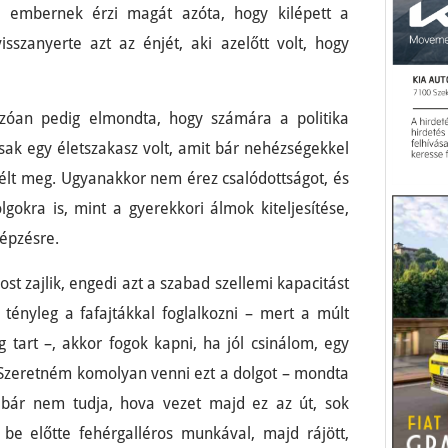
 embernek érzi magát azóta, hogy kilépett a
sszanyerte azt az énjét, aki azelőtt volt, hogy
kozóan pedig elmondta, hogy számára a politika
 csak egy életszakasz volt, amit bár nehézségekkel
k élt meg. Ugyanakkor nem érez csalódottságot, és
gokra is, mint a gyerekkori álmok kiteljesítése,
képzésre.
ost zajlik, engedi azt a szabad szellemi kapacitást
ényleg a fafajtákkal foglalkozni – mert a múlt
 tart –, akkor fogok kapni, ha jól csinálom, egy
 Szeretném komolyan venni ezt a dolgot – mondta
 bár nem tudja, hova vezet majd ez az út, sok
 be előtte fehérgalléros munkával, majd rájött,