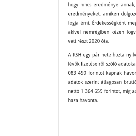
hogy nincs eredménye annak, am
eredményeket, amiken dolgozo
fogja érni. Érdekességként meg
akivel nemrégiben kézen fogva
vett részt 2020 óta.
A KSH egy pár hete hozta nyi
lévők fizetéseiről szóló adatoka
083 450 forintot kapnak havont
adatok szerint átlagosan brutt
nettó 1 364 659 forintot, míg a
haza havonta.