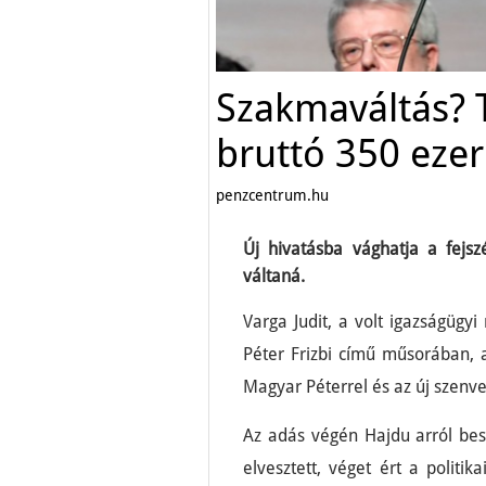
Szakmaváltás? T
bruttó 350 ezer
penzcentrum.hu
Új hivatásba vághatja a fejszé
váltaná.
Varga Judit, a volt igazságügyi
Péter Frizbi című műsorában, 
Magyar Péterrel és az új szenve
Az adás végén Hajdu arról besz
elvesztett, véget ért a politi