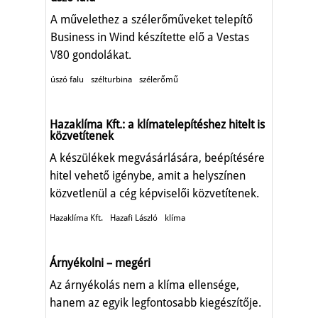
A művelethez a szélerőműveket telepítő
Business in Wind készítette elő a Vestas
V80 gondolákat.
úszó falu
szélturbina
szélerőmű
Hazaklíma Kft.: a klímatelepítéshez hitelt is
közvetítenek
A készülékek megvásárlására, beépítésére
hitel vehető igénybe, amit a helyszínen
közvetlenül a cég képviselői közvetítenek.
Hazaklíma Kft.
Hazafi László
klíma
Árnyékolni – megéri
Az árnyékolás nem a klíma ellensége,
hanem az egyik legfontosabb kiegészítője.