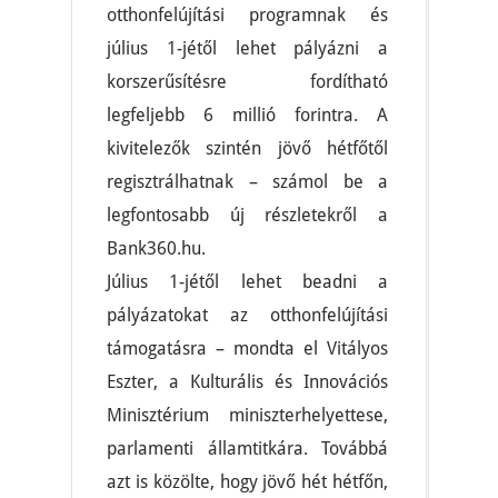
otthonfelújítási programnak és
július 1-jétől lehet pályázni a
korszerűsítésre fordítható
legfeljebb 6 millió forintra. A
kivitelezők szintén jövő hétfőtől
regisztrálhatnak – számol be a
legfontosabb új részletekről a
Bank360.hu.
Július 1-jétől lehet beadni a
pályázatokat az otthonfelújítási
támogatásra – mondta el Vitályos
Eszter, a Kulturális és Innovációs
Minisztérium miniszterhelyettese,
parlamenti államtitkára. Továbbá
azt is közölte, hogy jövő hét hétfőn,