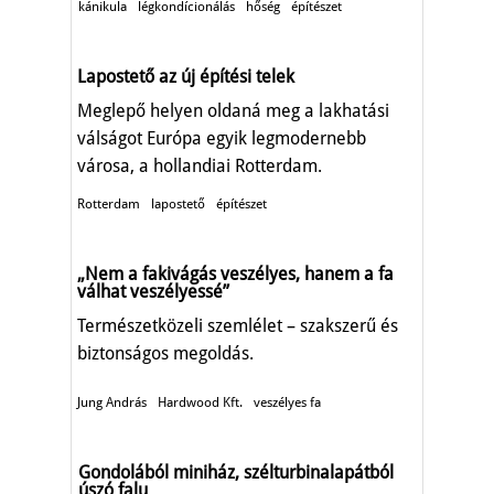
kánikula
légkondícionálás
hőség
építészet
Lapostető az új építési telek
Meglepő helyen oldaná meg a lakhatási
válságot Európa egyik legmodernebb
városa, a hollandiai Rotterdam.
Rotterdam
lapostető
építészet
„Nem a fakivágás veszélyes, hanem a fa
válhat veszélyessé”
Természetközeli szemlélet – szakszerű és
biztonságos megoldás.
Jung András
Hardwood Kft.
veszélyes fa
Gondolából miniház, szélturbinalapátból
úszó falu