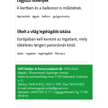
Légyűző növények
A kertben és a balkonon is működnek.
légriasztás
ágyás
balkon
gyógynövény
Elkelt a világ legdrágább lakása
Európában kell keresni az ingatlant, mely
tökéletes tengeri panorámát kínál.
lakás
ingatlan
legdrágább
Monaco
KAFI Reklám és Kommunikációs Bt.
1993-2026.
Alapító - főszerkesztő: Kapfinger András
Kiadó és szerkesztőség címe: 7100 Szekszárd, Csokonai
u. 3.
Telefon: 74/414-853, 74/511-709
⋅
Fax: 74/414-853
E-mail:
tolnamegyeikronika@gmail.com
Adószám: 26457567-2-17
⋅
Cégjegyzékszám: Cg. 17-06-
001816
© Minden jog fenntartva.