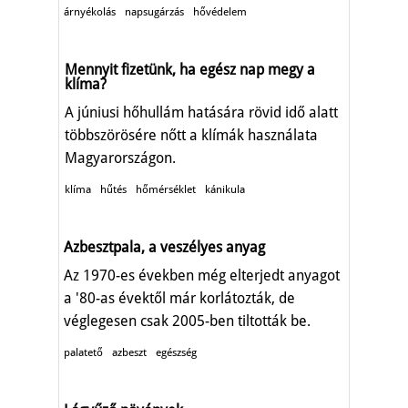
árnyékolás
napsugárzás
hővédelem
Mennyit fizetünk, ha egész nap megy a
klíma?
A júniusi hőhullám hatására rövid idő alatt
többszörösére nőtt a klímák használata
Magyarországon.
klíma
hűtés
hőmérséklet
kánikula
Azbesztpala, a veszélyes anyag
Az 1970-es években még elterjedt anyagot
a '80-as évektől már korlátozták, de
véglegesen csak 2005-ben tiltották be.
palatető
azbeszt
egészség