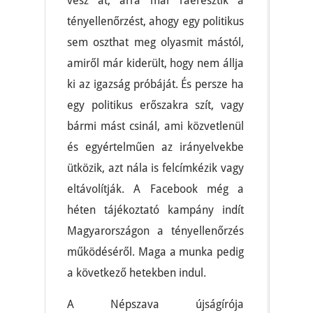
vesz át, arra már ráeresztik a
tényellenőrzést, ahogy egy politikus
sem oszthat meg olyasmit mástól,
amiről már kiderült, hogy nem állja
ki az igazság próbáját. És persze ha
egy politikus erőszakra szít, vagy
bármi mást csinál, ami közvetlenül
és egyértelműen az irányelvekbe
ütközik, azt nála is felcímkézik vagy
eltávolítják. A Facebook még a
héten tájékoztató kampány indít
Magyarországon a tényellenőrzés
működéséről. Maga a munka pedig
a következő hetekben indul.
A Népszava újságírója