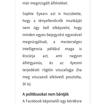
már megvizsgált álhírekkel.
Sophie Eyears azt is hozzátette,
hogy a tényellenőrzők munkáját
nem úgy kell elképzelni, hogy
minden egyes bejegyzést egyesével
megvizsgálnak, a mesterséges
intelligencia például maga is
kiszúrja azt, ami nagyon
álhírgyanús, és az ilyesmi
terjedését rögtön visszafogja (ha
meg visszaeső elkövető posztolta,
őt is).
A politikusokat nem bántják
A Facebook képviselői egy kérdésre