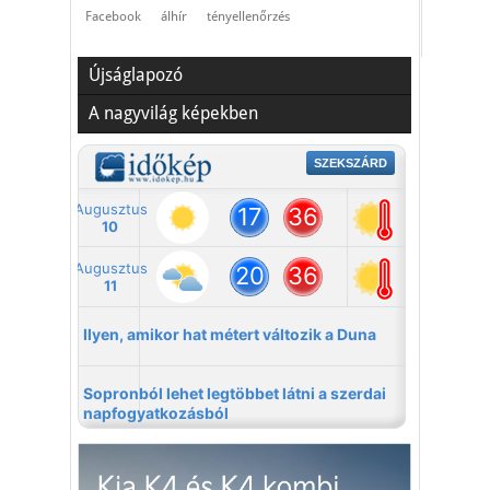
Facebook
álhír
tényellenőrzés
Újságlapozó
A nagyvilág képekben