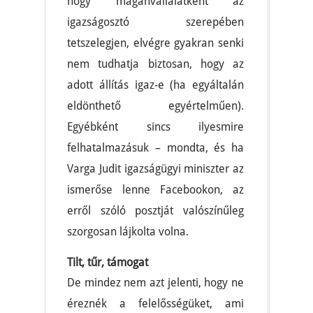
hogy magánvállalatként az
igazságosztó szerepében
tetszelegjen, elvégre gyakran senki
nem tudhatja biztosan, hogy az
adott állítás igaz-e (ha egyáltalán
eldönthető egyértelműen).
Egyébként sincs ilyesmire
felhatalmazásuk – mondta, és ha
Varga Judit igazságügyi miniszter az
ismerőse lenne Facebookon, az
erről szóló posztját valószínűleg
szorgosan lájkolta volna.
Tilt, tűr, támogat
De mindez nem azt jelenti, hogy ne
éreznék a felelősségüket, ami