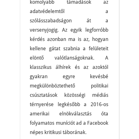
komolyabb támadások az
adatvédelemtől a
szólásszabadságon át a
versenyjogig. Az egyik legforróbb
kérdés azonban ma is az, hogyan
kellene gátat szabnia a felületeit
elöntő valótlanságoknak. A
klasszikus álhírek és az azoktól
gyakran egyre kevésbé
megkülönböztethető politikai
csúsztatások közösségi médiás
térnyerése legkésőbb a 2016-os
amerikai elnökválasztás óta
folyamatos muníciót ad a Facebook
népes kritikusi táborának.