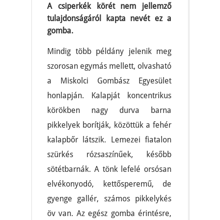
A csiperkék körét nem jellemző
tulajdonságáról kapta nevét ez a
gomba.
Mindig több példány jelenik meg
szorosan egymás mellett, olvasható
a Miskolci Gombász Egyesület
honlapján. Kalapját koncentrikus
körökben nagy durva barna
pikkelyek borítják, közöttük a fehér
kalapbőr látszik. Lemezei fiatalon
szürkés rózsaszínűek, később
sötétbarnák. A tönk lefelé orsósan
elvékonyodó, kettősperemű, de
gyenge gallér, számos pikkelykés
öv van. Az egész gomba érintésre,