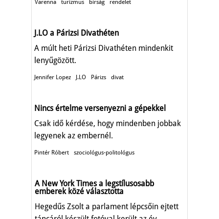
Varenna
turizmus
bírság
rendelet
J.LO a Párizsi Divathéten
A múlt heti Párizsi Divathéten mindenkit
lenyűgözött.
Jennifer Lopez
J.LO
Párizs
divat
Nincs értelme versenyezni a gépekkel
Csak idő kérdése, hogy mindenben jobbak
legyenek az embernél.
Pintér Róbert
szociológus-politológus
A New York Times a legstílusosabb
emberek közé választotta
Hegedűs Zsolt a parlament lépcsőin ejtett
táncáról készült fotóval került az év