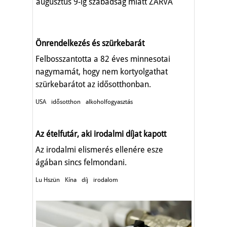
augusztus 9-ig szabadság miatt ZÁRVA
TART.
Önrendelkezés és szürkebarát
Felbosszantotta a 82 éves minnesotai
nagymamát, hogy nem kortyolgathat
szürkebarátot az idősotthonban.
USA
idősotthon
alkoholfogyasztás
Az ételfutár, aki irodalmi díjat kapott
Az irodalmi elismerés ellenére esze
ágában sincs felmondani.
Lu Hszün
Kína
díj
irodalom