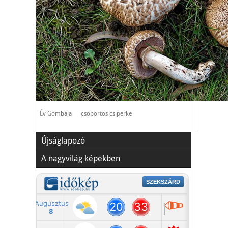
Év Gombája
csoportos csiperke
Újságlapozó
A nagyvilág képekben