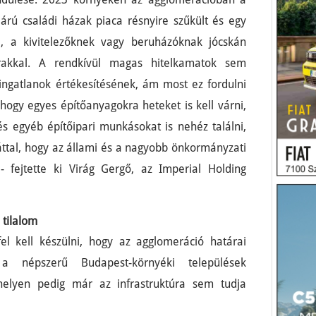
i árú családi házak piaca résnyire szűkült és egy
i, a kivitelezőknek vagy beruházóknak jócskán
árakkal. A rendkívül magas hitelkamatok sem
ingatlanok értékesítésének, ám most ez fordulni
 hogy egyes építőanyagokra heteket is kell várni,
 egyéb építőipari munkásokat is nehéz találni,
áttal, hogy az állami és a nagyobb önkormányzati
- fejtette ki Virág Gergő, az Imperial Holding
 tilalom
el kell készülni, hogy az agglomeráció határai
a népszerű Budapest-környéki települések
 helyen pedig már az infrastruktúra sem tudja