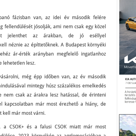
panó fázisban van, az idei év második felére
 fellendülését jósolják, ami nem csak egy közel
st jelenthet az árakban, de jó eséllyel
ell néznie az építtetőknek. A Budapest környéki
héz ár-érték arányban megfelelő ingatlanhoz
 lehetetlen lesz.
e vásárolni, még épp időben van, az év második
raindulásával mintegy húsz százalékos emelkedés
e nem csak az árakra lesz hatással, de érinteni
zel kapcsolatban már most érezhető a hiány, de
 kell már most várni.
ás, a CSOK+ és a falusi CSOK miatt már most
lendülése. 2023 környékén az agglomerációban a