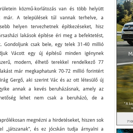
rületein közmű-korlátozás van és több helyütt
ek már. A települések túl vannak terhelve, a
ebb helyen tervezhetnek építkezéseket, hisz
rsasházi lakások építése éri meg a befektetést,
. Gondoljunk csak bele, egy telek 31-40 millió
ndjuk Vácott egy új építésű minden igénynek
rszerű, modern, élhető terekkel rendelkező 77
akást már megkaphatunk 70-72 millió forintért
irág Gergő, aki szerint Vác és az ott létesülő új
egyike annak a kevés beruházásnak, amely az
ehetőség lehet nem csak a beruházó, de a
prólékosan megnézni a hirdetéseket, hiszen sok
tel „játszanak", és ez jócskán tudja árnyalni a