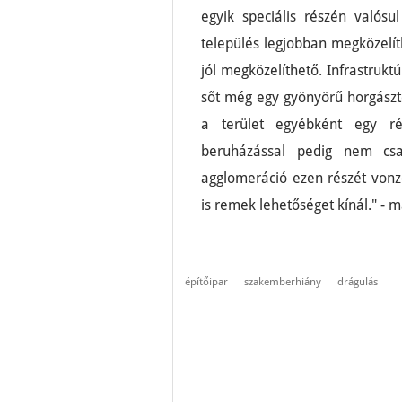
egyik speciális részén valós
település legjobban megközelíth
jól megközelíthető. Infrastruk
sőt még egy gyönyörű horgásztó
a terület egyébként egy ré
beruházással pedig nem csa
agglomeráció ezen részét vonz
is remek lehetőséget kínál." - 
építőipar
szakemberhiány
drágulás