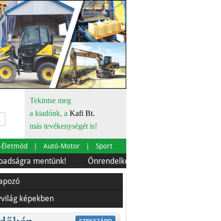
Tekintse meg
a kiadónk, a
Kafi Bt.
más tevékenységét is!
-Életmód
Autó-Motor
Sport
 mentünk!
Önrendelkezés és szürkebarát
Európára i
lapozó
yvilág képekben