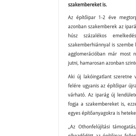
szakembereket is.
Az építőipar 1-2 éve megtor
azonban szakemberek az iparág
húsz százalékos emelkedé
szakemberhiánnyal is szembe k
agglomerációban már most ne
jutni, hamarosan azonban szinte
Aki új lakóingatlant szeretn
felére ugyanis az építőipar új
várható. Az iparág új lendület
fogja a szakembereket is, ez
egyes építőanyagokra is heteket
„Az Othonfelújítási támogat
elkezdődött az építőipar fel