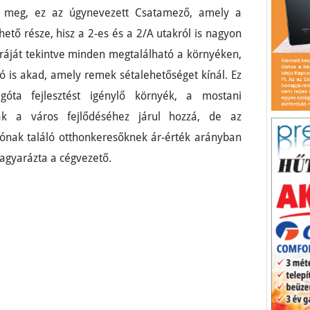
ul meg, ez az úgynevezett Csatamező, amely a
ető része, hisz a 2-es és a 2/A utakról is nagyon
túráját tekintve minden megtalálható a környéken,
 is akad, amely remek sétalehetőséget kínál. Ez
góta fejlesztést igénylő környék, a mostani
k a város fejlődéséhez járul hozzá, de az
ónak találó otthonkeresőknek ár-érték arányban
magyarázta a cégvezető.