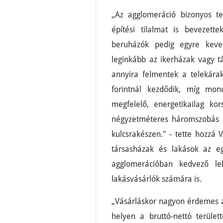
„Az agglomeráció bizonyos te
építési tilalmat is bevezett
beruházók pedig egyre keves
leginkább az ikerházak vagy tá
annyira felmentek a telekárak
forintnál kezdődik, míg mo
megfelelő, energetikailag ko
négyzetméteres háromszobás l
kulcsrakészen." - tette hozzá V
társasházak és lakások az 
agglomerációban kedvező l
lakásvásárlók számára is.
„Vásárláskor nagyon érdemes a
helyen a bruttó-nettó terület