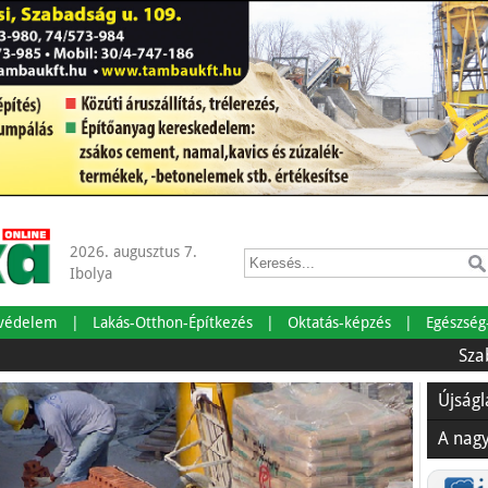
2026. augusztus 7.
Ibolya
tvédelem
Lakás-Otthon-Építkezés
Oktatás-képzés
Egészség
Szabadságra
Újság
A nag