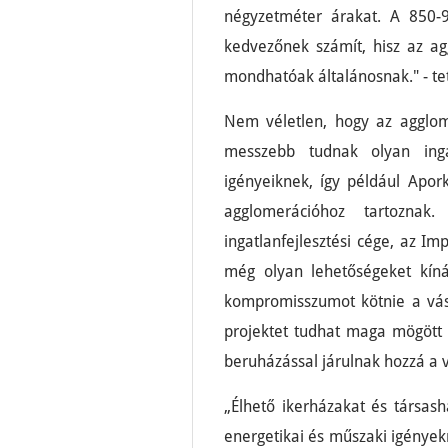
négyzetméter árakat. A 850-
kedvezőnek számít, hisz az a
mondhatóak általánosnak." - te
Nem véletlen, hogy az agglom
messzebb tudnak olyan inga
igényeiknek, így például Apo
agglomerációhoz tartoznak
ingatlanfejlesztési cége, az I
még olyan lehetőségeket kíná
kompromisszumot kötnie a vás
projektet tudhat maga mögött 
beruházással járulnak hozzá a 
„Élhető ikerházakat és társas
energetikai és műszaki igények