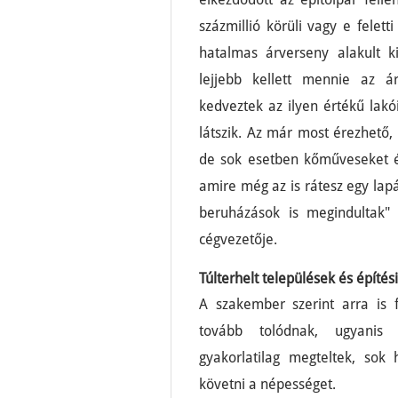
százmillió körüli vagy e felett
hatalmas árverseny alakult k
lejjebb kellett mennie az 
kedveztek az ilyen értékű lakó
látszik. Az már most érezhető,
de sok esetben kőműveseket és
amire még az is rátesz egy lap
beruházások is megindultak" 
cégvezetője.
Túlterhelt települések és építési
A szakember szerint arra is f
tovább tolódnak, ugyanis 
gyakorlatilag megteltek, sok
követni a népességet.