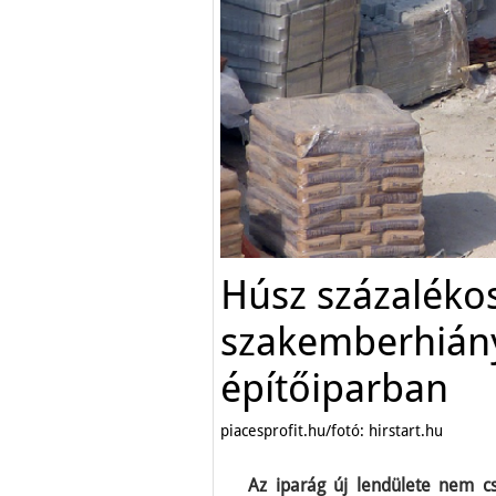
Húsz százaléko
szakemberhiány
építőiparban
piacesprofit.hu/fotó: hirstart.hu
Az iparág új lendülete nem cs