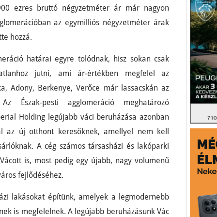
900 ezres bruttó négyzetméter ár már nagyon
gglomerációban az egymilliós négyzetméter árak
tte hozzá.
eráció határai egyre tolódnak, hisz sokan csak
tlanhoz jutni, ami ár-értékben megfelel az
rka, Adony, Berkenye, Verőce már lassacskán az
. Az Észak-pesti agglomeráció meghatározó
mperial Holding legújabb váci beruházása azonban
l az új otthont keresőknek, amellyel nem kell
árlóknak. A cég számos társasházi és lakóparki
Vácott is, most pedig egy újabb, nagy volumenű
város fejlődéséhez.
házi lakásokat építünk, amelyek a legmodernebb
nek is megfelelnek. A legújabb beruházásunk Vác