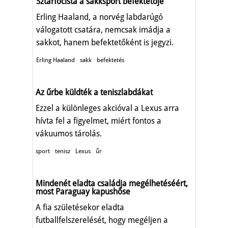
Sztárfocista a sakksport befektetője
Erling Haaland, a norvég labdarúgó
válogatott csatára, nemcsak imádja a
sakkot, hanem befektetőként is jegyzi.
Erling Haaland
sakk
befektetés
Az űrbe küldték a teniszlabdákat
Ezzel a különleges akcióval a Lexus arra
hívta fel a figyelmet, miért fontos a
vákuumos tárolás.
sport
tenisz
Lexus
űr
Mindenét eladta családja megélhetéséért,
most Paraguay kapushőse
A fia születésekor eladta
futballfelszerelését, hogy megéljen a