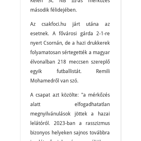
Kelen SC NB III-as mérkőzés
második félidejében.
Az csakfoci.hu járt utána az
esetnek. A fővárosi gárda 2-1-re
nyert Csornán, de a hazi drukkerek
folyamatosan sértegették a magyar
élvonalban 218 meccsen szereplő
egyik futballistát. Remili
Mohamedről van szó.
A csapat azt közölte: "a mérkőzés
alatt elfogadhatatlan
megnyilvánulások jöttek a hazai
lelátóról. 2023-ban a rasszizmus
bizonyos helyeken sajnos továbbra