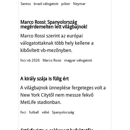
Santos
brazil válogatott
póker
Neymar
Marco Rossi: Spanyolország
megérdemelten lett világbajnok!
Marco Rossi szerint az európai
válogatottaknak több hely kellene a
kibővített vb-mezőnyben.
foci vb 2026
Marco Rossi
magyar válogatott
A király szája is fülig ért
A világbajnok ünneplése fergeteges volt a
New York Citytől nem messze fekvő
MetLife stadionban.
foci
futball
vébé
Spanyolország