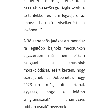
is létező jelenség, reméljük a
hazaiak vezetősége foglalkozik a
történtekkel, és nem fogadja el az
ehhez hasonló viselkedést a
jövőben…”
A 38 esztendős játékos azt mondta:
"a legutóbbi bajnoki meccsünkön
egyszerűen már nem bírtam
hallgatni a szurkolók
mocskolódását, ezért kértem, hogy
cseréljenek le. Döbbenetes, hogy
2023-ban még ott tartanak
egyesek, hogy a lelátón
„migránsoznak”, „hamászos
robbantósnak” neveznek.