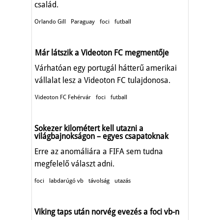
család.
Orlando Gill
Paraguay
foci
futball
Már látszik a Videoton FC megmentője
Várhatóan egy portugál hátterű amerikai
vállalat lesz a Videoton FC tulajdonosa.
Videoton FC Fehérvár
foci
futball
Sokezer kilométert kell utazni a
világbajnokságon – egyes csapatoknak
Erre az anomáliára a FIFA sem tudna
megfelelő választ adni.
foci
labdarúgó vb
távolság
utazás
Viking taps után norvég evezés a foci vb-n