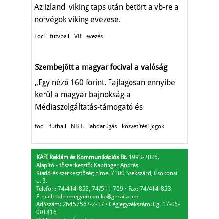
Az izlandi viking taps után betört a vb-re a
norvégok viking evezése.
Foci
futvball
VB
evezés
Szembejött a magyar focival a valóság
„Egy néző 160 forint. Fajlagosan ennyibe
kerül a magyar bajnokság a
Médiaszolgáltatás-támogató és
Vagyonkezelő Alapnak."
foci
futball
NB I.
labdarúgás
közvetítési jogok
KAFI Reklám és Kommunikációs Bt.
1993-2026.
Alapító - főszerkesztő: Kapfinger András
Kiadó és szerkesztőség címe: 7100 Szekszárd, Csokonai
u. 3.
Telefon: 74/414-853, 74/511-709
⋅
Fax: 74/414-853
E-mail:
tolnamegyeikronika@gmail.com
Adószám: 26457567-2-17
⋅
Cégjegyzékszám: Cg. 17-06-
001816