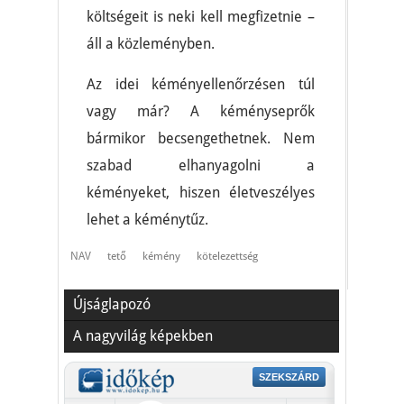
költségeit is neki kell megfizetnie –
áll a közleményben.
Az idei kéményellenőrzésen túl
vagy már? A kéményseprők
bármikor becsengethetnek. Nem
szabad elhanyagolni a
kéményeket, hiszen életveszélyes
lehet a kéménytűz.
NAV
tető
kémény
kötelezettség
Újságlapozó
A nagyvilág képekben