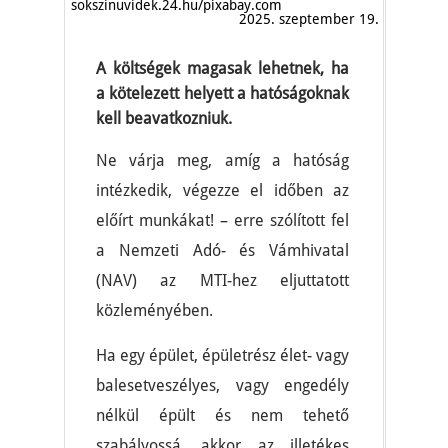
sokszinuvidek.24.hu/pixabay.com
2025. szeptember 19.
A költségek magasak lehetnek, ha
a kötelezett helyett a hatóságoknak
kell beavatkozniuk.
Ne várja meg, amíg a hatóság
intézkedik, végezze el időben az
előírt munkákat! – erre szólított fel
a Nemzeti Adó- és Vámhivatal
(NAV) az MTI-hez eljuttatott
közleményében.
Ha egy épület, épületrész élet- vagy
balesetveszélyes, vagy engedély
nélkül épült és nem tehető
szabályossá, akkor az illetékes