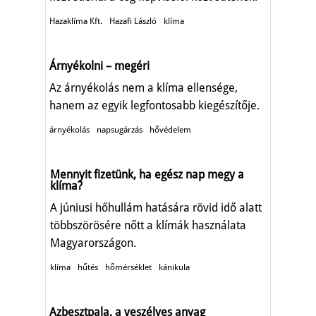
Hazaklíma Kft.
Hazafi László
klíma
Árnyékolni – megéri
Az árnyékolás nem a klíma ellensége,
hanem az egyik legfontosabb kiegészítője.
árnyékolás
napsugárzás
hővédelem
Mennyit fizetünk, ha egész nap megy a
klíma?
A júniusi hőhullám hatására rövid idő alatt
többszörösére nőtt a klímák használata
Magyarországon.
klíma
hűtés
hőmérséklet
kánikula
Azbesztpala, a veszélyes anyag