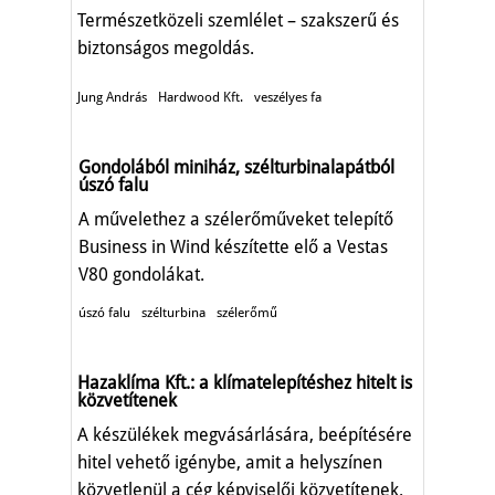
Természetközeli szemlélet – szakszerű és
biztonságos megoldás.
Jung András
Hardwood Kft.
veszélyes fa
Gondolából miniház, szélturbinalapátból
úszó falu
A művelethez a szélerőműveket telepítő
Business in Wind készítette elő a Vestas
V80 gondolákat.
úszó falu
szélturbina
szélerőmű
Hazaklíma Kft.: a klímatelepítéshez hitelt is
közvetítenek
A készülékek megvásárlására, beépítésére
hitel vehető igénybe, amit a helyszínen
közvetlenül a cég képviselői közvetítenek.