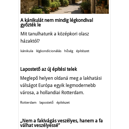
A kánikulát nem mindig légkondival
győzték le
Mit tanulhatunk a középkori olasz
házaktól?
kánikula
légkondícionálás
hőség
építészet
Lapostető az új építési telek
Meglepő helyen oldaná meg a lakhatási
válságot Európa egyik legmodernebb
városa, a hollandiai Rotterdam.
Rotterdam
lapostető
építészet
„Nem a fakivágás veszélyes, hanem a fa
válhat veszélyessé”