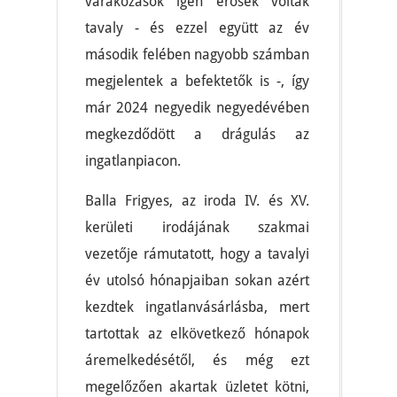
várakozások igen erősek voltak
tavaly - és ezzel együtt az év
második felében nagyobb számban
megjelentek a befektetők is -, így
már 2024 negyedik negyedévében
megkezdődött a drágulás az
ingatlanpiacon.
Balla Frigyes, az iroda IV. és XV.
kerületi irodájának szakmai
vezetője rámutatott, hogy a tavalyi
év utolsó hónapjaiban sokan azért
kezdtek ingatlanvásárlásba, mert
tartottak az elkövetkező hónapok
áremelkedésétől, és még ezt
megelőzően akartak üzletet kötni,