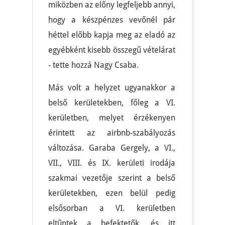
miközben az előny legfeljebb annyi,
hogy a készpénzes vevőnél pár
héttel előbb kapja meg az eladó az
egyébként kisebb összegű vételárat
- tette hozzá Nagy Csaba.
Más volt a helyzet ugyanakkor a
belső kerületekben, főleg a VI.
kerületben, melyet érzékenyen
érintett az airbnb-szabályozás
változása. Garaba Gergely, a VI.,
VII., VIII. és IX. kerületi irodája
szakmai vezetője szerint a belső
kerületekben, ezen belül pedig
elsősorban a VI. kerületben
eltűntek a befektetők, és itt