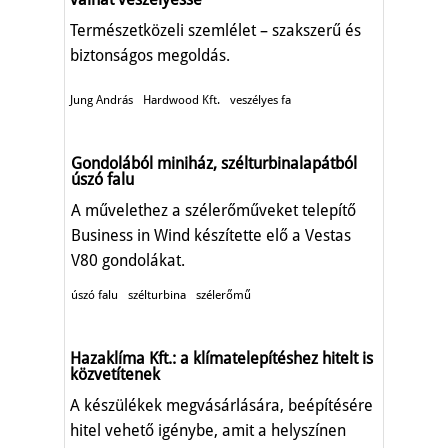
Természetközeli szemlélet – szakszerű és
biztonságos megoldás.
Jung András
Hardwood Kft.
veszélyes fa
Gondolából miniház, szélturbinalapátból
úszó falu
A művelethez a szélerőműveket telepítő
Business in Wind készítette elő a Vestas
V80 gondolákat.
úszó falu
szélturbina
szélerőmű
Hazaklíma Kft.: a klímatelepítéshez hitelt is
közvetítenek
A készülékek megvásárlására, beépítésére
hitel vehető igénybe, amit a helyszínen