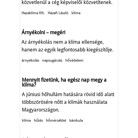
közvetlenül a cég képviselői közvetítenek.
Hazaklíma Kft.
Hazafi László
klíma
Árnyékolni – megéri
Az árnyékolás nem a klíma ellensége,
hanem az egyik legfontosabb kiegészítője.
árnyékolás
napsugárzás
hővédelem
Mennyit fizetünk, ha egész nap megy a
klíma?
A júniusi hőhullám hatására rövid idő alatt
többszörösére nőtt a klímák használata
Magyarországon.
klíma
hűtés
hőmérséklet
kánikula