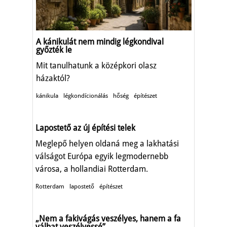
A kánikulát nem mindig légkondival
győzték le
Mit tanulhatunk a középkori olasz
házaktól?
kánikula
légkondícionálás
hőség
építészet
Lapostető az új építési telek
Meglepő helyen oldaná meg a lakhatási
válságot Európa egyik legmodernebb
városa, a hollandiai Rotterdam.
Rotterdam
lapostető
építészet
„Nem a fakivágás veszélyes, hanem a fa
válhat veszélyessé”