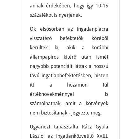
annak érdekében, hogy így 10-15
százalékot is nyerjenek.
Ők elsősorban az ingatlanpiacra
visszatérő befektetők köréből
kerültek ki, akik a korábbi
állampapíros kitérő után ismét
nagyobb potenciált láttak a hosszú
távú ingatlanbefektetésben, hiszen
itt a hozamon túl
értéknövekménnyel is
számolhatnak, amit a kötvények
nem biztosítanak - jegyezte meg.
Ugyanezt tapasztalta Rácz Gyula
László, az ingatlanközvetítő XVIII.