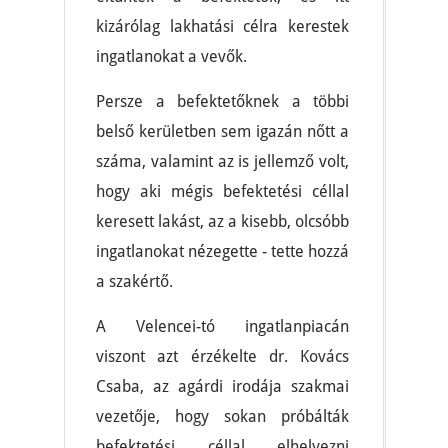
kizárólag lakhatási célra kerestek
ingatlanokat a vevők.
Persze a befektetőknek a többi
belső kerületben sem igazán nőtt a
száma, valamint az is jellemző volt,
hogy aki mégis befektetési céllal
keresett lakást, az a kisebb, olcsóbb
ingatlanokat nézegette - tette hozzá
a szakértő.
A Velencei-tó ingatlanpiacán
viszont azt érzékelte dr. Kovács
Csaba, az agárdi irodája szakmai
vezetője, hogy sokan próbálták
befektetési céllal elhelyezni