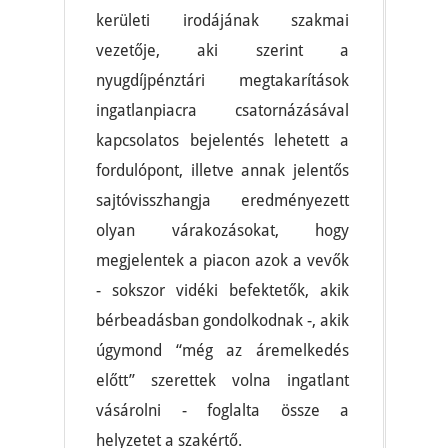
kerületi irodájának szakmai
vezetője, aki szerint a
nyugdíjpénztári megtakarítások
ingatlanpiacra csatornázásával
kapcsolatos bejelentés lehetett a
fordulópont, illetve annak jelentős
sajtóvisszhangja eredményezett
olyan várakozásokat, hogy
megjelentek a piacon azok a vevők
- sokszor vidéki befektetők, akik
bérbeadásban gondolkodnak -, akik
úgymond “még az áremelkedés
előtt” szerettek volna ingatlant
vásárolni - foglalta össze a
helyzetet a szakértő.