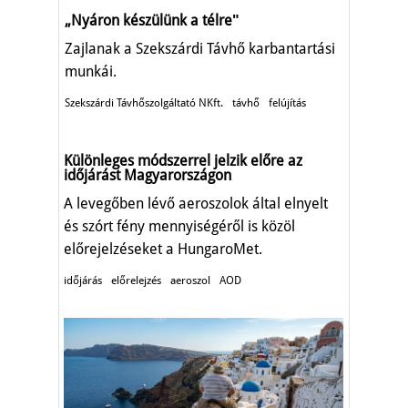
„Nyáron készülünk a télreʺ
Zajlanak a Szekszárdi Távhő karbantartási
munkái.
Szekszárdi Távhőszolgáltató NKft.
távhő
felújítás
Különleges módszerrel jelzik előre az
időjárást Magyarországon
A levegőben lévő aeroszolok által elnyelt
és szórt fény mennyiségéről is közöl
előrejelzéseket a HungaroMet.
időjárás
előrelejzés
aeroszol
AOD