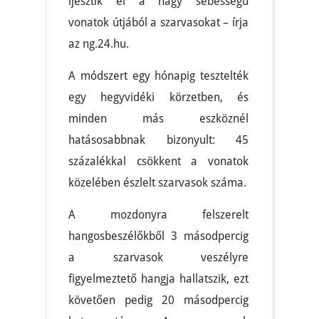
ijesztik el a nagy sebességű
vonatok útjából a szarvasokat – írja
az ng.24.hu.
A módszert egy hónapig tesztelték
egy hegyvidéki körzetben, és
minden más eszköznél
hatásosabbnak bizonyult: 45
százalékkal csökkent a vonatok
közelében észlelt szarvasok száma.
A mozdonyra felszerelt
hangosbeszélőkből 3 másodpercig
a szarvasok veszélyre
figyelmeztető hangja hallatszik, ezt
követően pedig 20 másodpercig