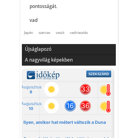
pontosságát.
vad
Japán
szarvas
vasút
vadriasztás
Újságlapozó
A nagyvilág képekben