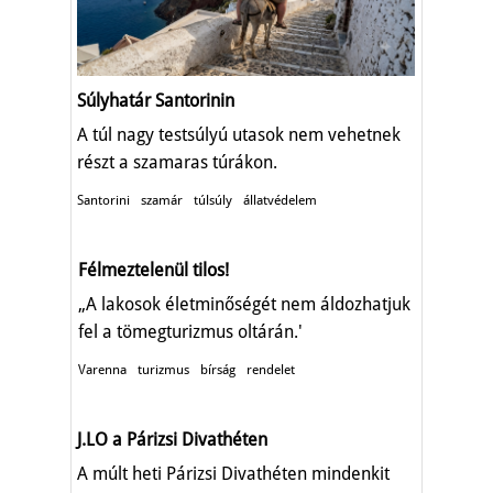
Súlyhatár Santorinin
A túl nagy testsúlyú utasok nem vehetnek
részt a szamaras túrákon.
Santorini
szamár
túlsúly
állatvédelem
Félmeztelenül tilos!
„A lakosok életminőségét nem áldozhatjuk
fel a tömegturizmus oltárán.'
Varenna
turizmus
bírság
rendelet
J.LO a Párizsi Divathéten
A múlt heti Párizsi Divathéten mindenkit