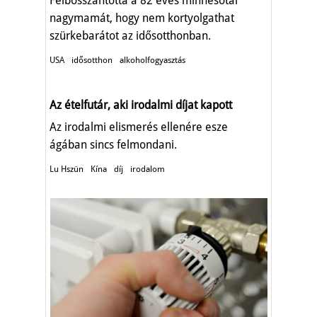
Felbosszantotta a 82 éves minnesotai
nagymamát, hogy nem kortyolgathat
szürkebarátot az idősotthonban.
USA
idősotthon
alkoholfogyasztás
Az ételfutár, aki irodalmi díjat kapott
Az irodalmi elismerés ellenére esze
ágában sincs felmondani.
Lu Hszün
Kína
díj
irodalom