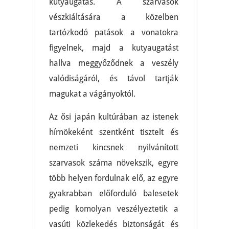
kutyaugatás. A szarvasok
vészkiáltására a közelben
tartózkodó patások a vonatokra
figyelnek, majd a kutyaugatást
hallva meggyőződnek a veszély
valódiságáról, és távol tartják
magukat a vágányoktól.
Az ősi japán kultúrában az istenek
hírnökeként szentként tisztelt és
nemzeti kincsnek nyilvánított
szarvasok száma növekszik, egyre
több helyen fordulnak elő, az egyre
gyakrabban előforduló balesetek
pedig komolyan veszélyeztetik a
vasúti közlekedés biztonságát és