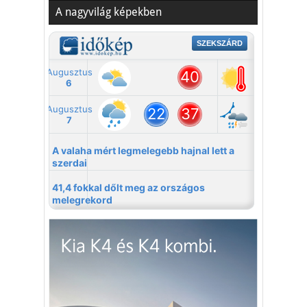
A nagyvilág képekben