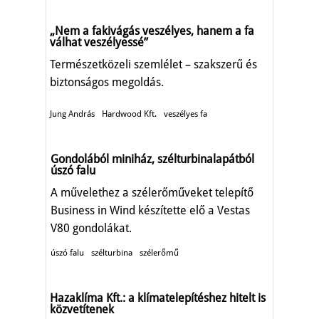
„Nem a fakivágás veszélyes, hanem a fa
válhat veszélyessé”
Természetközeli szemlélet – szakszerű és
biztonságos megoldás.
Jung András
Hardwood Kft.
veszélyes fa
Gondolából miniház, szélturbinalapátból
úszó falu
A művelethez a szélerőműveket telepítő
Business in Wind készítette elő a Vestas
V80 gondolákat.
úszó falu
szélturbina
szélerőmű
Hazaklíma Kft.: a klímatelepítéshez hitelt is
közvetítenek