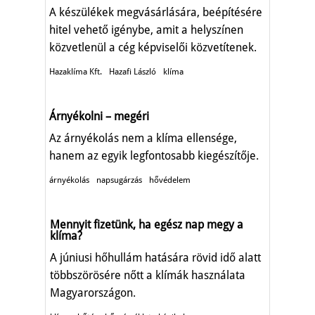
A készülékek megvásárlására, beépítésére
hitel vehető igénybe, amit a helyszínen
közvetlenül a cég képviselői közvetítenek.
Hazaklíma Kft.
Hazafi László
klíma
Árnyékolni – megéri
Az árnyékolás nem a klíma ellensége,
hanem az egyik legfontosabb kiegészítője.
árnyékolás
napsugárzás
hővédelem
Mennyit fizetünk, ha egész nap megy a
klíma?
A júniusi hőhullám hatására rövid idő alatt
többszörösére nőtt a klímák használata
Magyarországon.