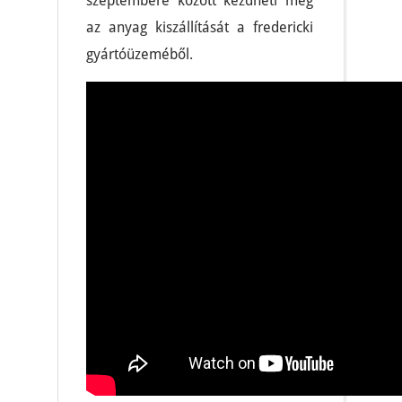
szeptembere között kezdheti meg
az anyag kiszállítását a fredericki
gyártóüzeméből.