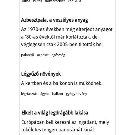
klíma
hűtés
hőmérséklet
kánikula
Azbesztpala, a veszélyes anyag
Az 1970-es években még elterjedt anyagot
a '80-as évektől már korlátozták, de
véglegesen csak 2005-ben tiltották be.
palatető
azbeszt
egészség
Légyűző növények
A kertben és a balkonon is működnek.
légriasztás
ágyás
balkon
gyógynövény
Elkelt a világ legdrágább lakása
Európában kell keresni az ingatlant, mely
tökéletes tengeri panorámát kínál.