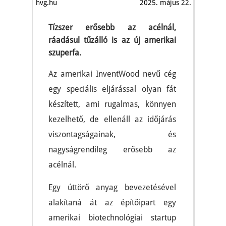
hvg.hu
2025. május 22.
Tízszer erősebb az acélnál,
ráadásul tűzálló is az új amerikai
szuperfa.
Az amerikai InventWood nevű cég
egy speciális eljárással olyan fát
készített, ami rugalmas, könnyen
kezelhető, de ellenáll az időjárás
viszontagságainak, és
nagyságrendileg erősebb az
acélnál.
Egy úttörő anyag bevezetésével
alakítaná át az építőipart egy
amerikai biotechnológiai startup