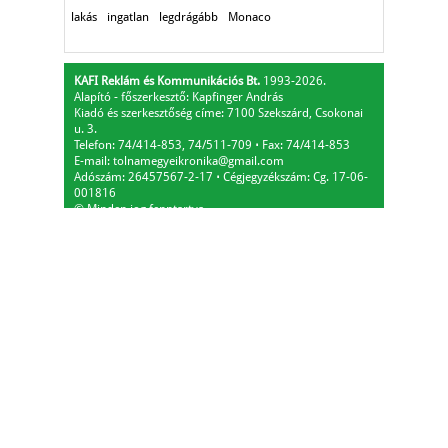
lakás
ingatlan
legdrágább
Monaco
KAFI Reklám és Kommunikációs Bt.
1993-2026.
Alapító - főszerkesztő: Kapfinger András
Kiadó és szerkesztőség címe: 7100 Szekszárd, Csokonai
u. 3.
Telefon: 74/414-853, 74/511-709
⋅
Fax: 74/414-853
E-mail:
tolnamegyeikronika@gmail.com
Adószám: 26457567-2-17
⋅
Cégjegyzékszám: Cg. 17-06-
001816
© Minden jog fenntartva.