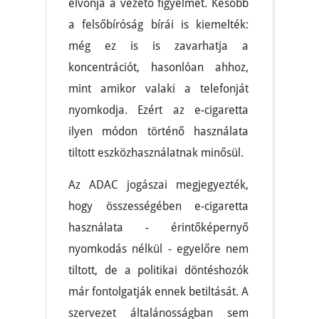
elvonja a vezető figyelmét. Később
a felsőbíróság bírái is kiemelték:
még ez is is zavarhatja a
koncentrációt, hasonlóan ahhoz,
mint amikor valaki a telefonját
nyomkodja. Ezért az e-cigaretta
ilyen módon történő használata
tiltott eszközhasználatnak minősül.
Az ADAC jogászai megjegyezték,
hogy összességében e-cigaretta
használata - érintőképernyő
nyomkodás nélkül - egyelőre nem
tiltott, de a politikai döntéshozók
már fontolgatják ennek betiltását. A
szervezet általánosságban sem