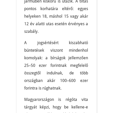
járműben kiskorú is utazik. A tiltás
pontos korhatára eltérő: egyes
helyeken 18, máshol 15 vagy akár
12 év alatti utas esetén érvényes a
szabály.
A jogsértésért kiszabható
büntetések viszont mindenhol
komolyak: a bírságok jellemzően
25–50 ezer forintnak megfelelő
összegtől indulnak, de több
országban akár 100–600 ezer
forintra is rúghatnak.
Magyarországon is régóta vita
tárgyát képzi, hogy be kellene-e