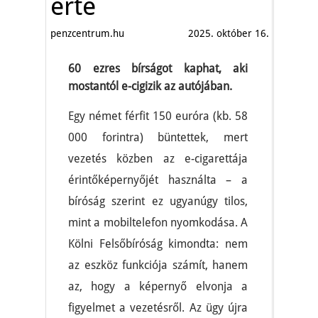
érte
penzcentrum.hu
2025. október 16.
60 ezres bírságot kaphat, aki
mostantól e-cigizik az autójában.
Egy német férfit 150 euróra (kb. 58
000 forintra) büntettek, mert
vezetés közben az e-cigarettája
érintőképernyőjét használta – a
bíróság szerint ez ugyanúgy tilos,
mint a mobiltelefon nyomkodása. A
Kölni Felsőbíróság kimondta: nem
az eszköz funkciója számít, hanem
az, hogy a képernyő elvonja a
figyelmet a vezetésről. Az ügy újra