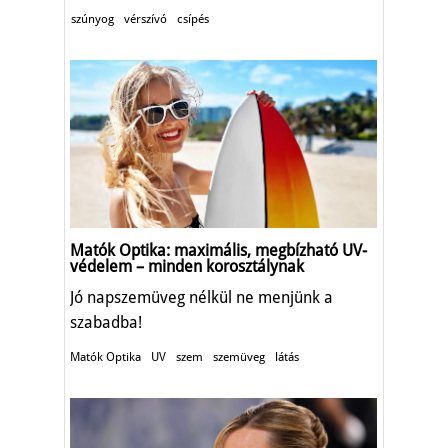
szúnyog
vérszívó
csípés
Matók Optika: maximális, megbízható UV-
védelem – minden korosztálynak
Jó napszemüveg nélkül ne menjünk a
szabadba!
Matók Optika
UV
szem
szemüveg
látás