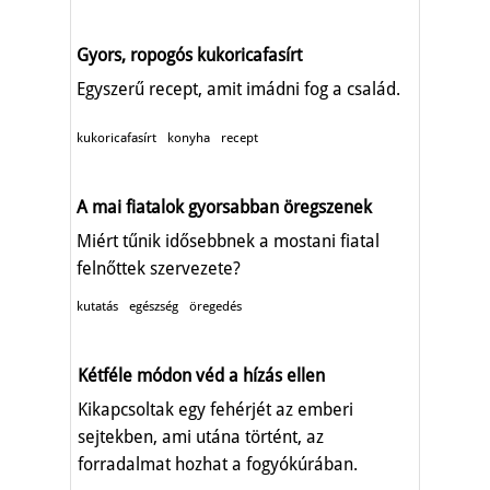
Gyors, ropogós kukoricafasírt
Egyszerű recept, amit imádni fog a család.
kukoricafasírt
konyha
recept
A mai fiatalok gyorsabban öregszenek
Miért tűnik idősebbnek a mostani fiatal
felnőttek szervezete?
kutatás
egészség
öregedés
Kétféle módon véd a hízás ellen
Kikapcsoltak egy fehérjét az emberi
sejtekben, ami utána történt, az
forradalmat hozhat a fogyókúrában.