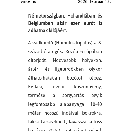
vince.hu
2026. február 18.
Németországban, Hollandiában és
Belgiumban akár ezer eurót is
adhatnak kilójáért.
A vadkomló (Humulus lupulus) a 8.
század óta egész Közép-Európában
elterjedt. Nedvesebb helyeken,
ártéri és ligeterdőkben olykor
áthatolhatatlan bozótot képez.
Kétlaki, évelő kúszónövény,
termése a sörgyártás egyik
legfontosabb alapanyaga. 10-40
méter hosszú indáival bokrokra,
fákra kapaszkodik, tavasszal a friss
hajtások 20-50 centimétert nőnek