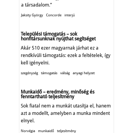
a társadalom.”
Jaksity György
Concorde
interjú
Települési támogatás – sok
honfitársunknak nyújthat segítséget
Akár 510 ezer magyarnak járhat ez a
rendkívüli támogatás: ezek a feltételek, így
kell igényelni.
szegénység
támogatás
válság
anyagi helyzet
Munkaidő – eredmény, minőség és
fenntartható teljesítmény
Sok fiatal nem a munkát utasítja el, hanem
azt a modellt, amelyben a munka mindent
elnyel.
Norvégia
munkaidő
teljesítmény