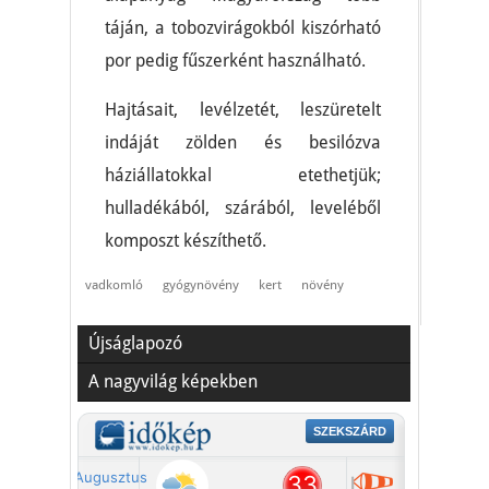
táján, a tobozvirágokból kiszórható
por pedig fűszerként használható.
Hajtásait, levélzetét, leszüretelt
indáját zölden és besilózva
háziállatokkal etethetjük;
hulladékából, szárából, leveléből
komposzt készíthető.
vadkomló
gyógynövény
kert
növény
Újságlapozó
A nagyvilág képekben