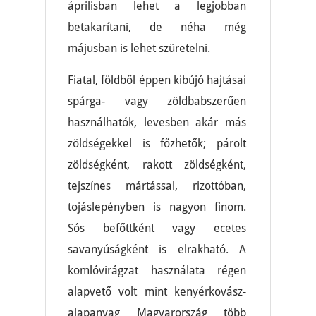
áprilisban lehet a legjobban
betakarítani, de néha még
májusban is lehet szüretelni.
Fiatal, földből éppen kibújó hajtásai
spárga- vagy zöldbabszerűen
használhatók, levesben akár más
zöldségekkel is főzhetők; párolt
zöldségként, rakott zöldségként,
tejszínes mártással, rizottóban,
tojáslepényben is nagyon finom.
Sós befőttként vagy ecetes
savanyúságként is elrakható. A
komlóvirágzat használata régen
alapvető volt mint kenyérkovász-
alapanyag Magyarország több