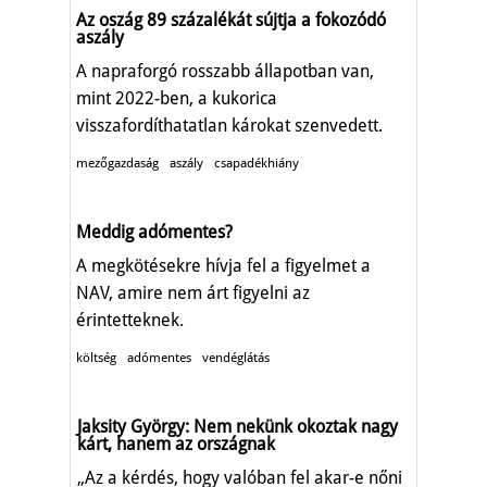
Az oszág 89 százalékát sújtja a fokozódó
aszály
A napraforgó rosszabb állapotban van,
mint 2022-ben, a kukorica
visszafordíthatatlan károkat szenvedett.
mezőgazdaság
aszály
csapadékhiány
Meddig adómentes?
A megkötésekre hívja fel a figyelmet a
NAV, amire nem árt figyelni az
érintetteknek.
költség
adómentes
vendéglátás
Jaksity György: Nem nekünk okoztak nagy
kárt, hanem az országnak
„Az a kérdés, hogy valóban fel akar-e nőni