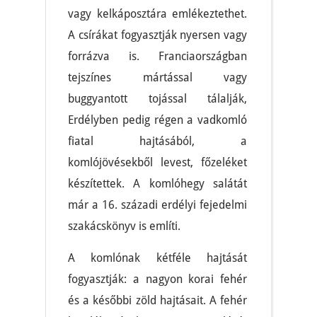
vagy kelkáposztára emlékeztethet.
A csírákat fogyasztják nyersen vagy
forrázva is. Franciaországban
tejszínes mártással vagy
buggyantott tojással tálalják,
Erdélyben pedig régen a vadkomló
fiatal hajtásából, a
komlójövésekből levest, főzeléket
készítettek. A komlóhegy salátát
már a 16. századi erdélyi fejedelmi
szakácskönyv is említi.
A komlónak kétféle hajtását
fogyasztják: a nagyon korai fehér
és a későbbi zöld hajtásait. A fehér