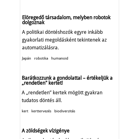
Elöregedő társadalom, melyben robotok
dolgoznak
A politikai döntéshozók egyre inkább
gyakorlati megoldásként tekintenek az
automatizálásra.
Japán
robotika
humanoid
Barátkozzunk a gondolattal – értékeljük a
„rendetlen" kertet!
A „rendetlen” kertek mögött gyakran
tudatos döntés áll.
kert
kerttervezés
biodiverzitás
A zöldségek vízigénye