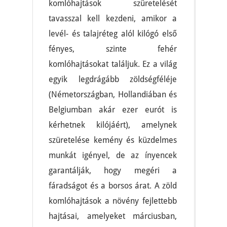
komlóhajtások szüretelését
tavasszal kell kezdeni, amikor a
levél- és talajréteg alól kilógó első
fényes, szinte fehér
komlóhajtásokat találjuk. Ez a világ
egyik legdrágább zöldségféléje
(Németországban, Hollandiában és
Belgiumban akár ezer eurót is
kérhetnek kilójáért), amelynek
szüretelése kemény és küzdelmes
munkát igényel, de az ínyencek
garantálják, hogy megéri a
fáradságot és a borsos árat. A zöld
komlóhajtások a növény fejlettebb
hajtásai, amelyeket márciusban,