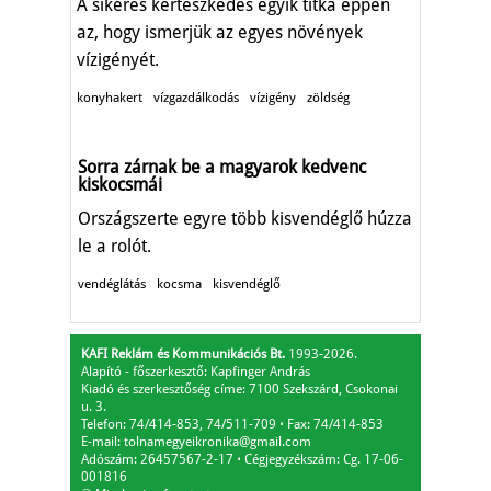
A sikeres kertészkedés egyik titka éppen
az, hogy ismerjük az egyes növények
vízigényét.
konyhakert
vízgazdálkodás
vízigény
zöldség
Sorra zárnak be a magyarok kedvenc
kiskocsmái
Országszerte egyre több kisvendéglő húzza
le a rolót.
vendéglátás
kocsma
kisvendéglő
KAFI Reklám és Kommunikációs Bt.
1993-2026.
Alapító - főszerkesztő: Kapfinger András
Kiadó és szerkesztőség címe: 7100 Szekszárd, Csokonai
u. 3.
Telefon: 74/414-853, 74/511-709
⋅
Fax: 74/414-853
E-mail:
tolnamegyeikronika@gmail.com
Adószám: 26457567-2-17
⋅
Cégjegyzékszám: Cg. 17-06-
001816