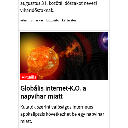
augusztus 31. közötti időszakot nevezi
viharidőszaknak.
vihar
viharkár
biztosító
kártérítés
Aktuális
Globális internet-K.O. a
napvihar miatt
Kutatók szerint valóságos internetes
apokalipszis következhet be egy napvihar
miatt.