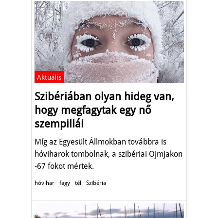
Aktuális
Szibériában olyan hideg van,
hogy megfagytak egy nő
szempillái
Míg az Egyesült Állmokban továbbra is
hóviharok tombolnak, a szibériai Ojmjakon
-67 fokot mértek.
hóvihar
fagy
tél
Szibéria