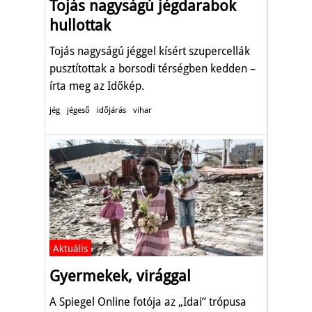
Tojás nagyságú jégdarabok
hullottak
Tojás nagyságú jéggel kísért szupercellák
pusztítottak a borsodi térségben kedden –
írta meg az Időkép.
jég
jégeső
időjárás
vihar
Aktuális
Gyermekek, virággal
A Spiegel Online fotója az „Idai” trópusa