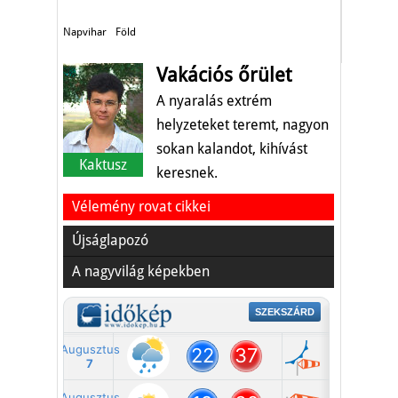
Napvihar
Föld
Vakációs őrület
A nyaralás extrém
helyzeteket teremt, nagyon
sokan kalandot, kihívást
Kaktusz
keresnek.
Vélemény rovat cikkei
Újságlapozó
A nagyvilág képekben