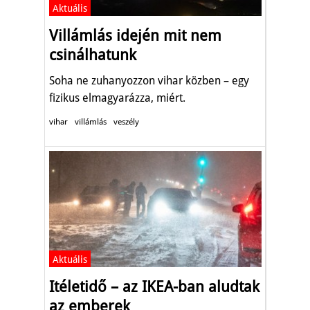
Aktuális
Villámlás idején mit nem
csinálhatunk
Soha ne zuhanyozzon vihar közben – egy
fizikus elmagyarázza, miért.
vihar
villámlás
veszély
Aktuális
Itéletidő – az IKEA-ban aludtak
az emberek