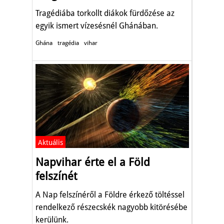
Tragédiába torkollt diákok fürdőzése az
egyik ismert vízesésnél Ghánában.
Ghána
tragédia
vihar
Aktuális
Napvihar érte el a Föld
felszínét
A Nap felszínéről a Földre érkező töltéssel
rendelkező részecskék nagyobb kitörésébe
kerülünk.