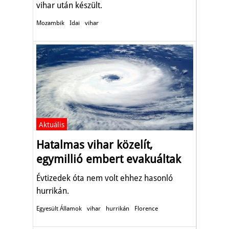
vihar után készült.
Mozambik
Idai
vihar
Aktuális
Hatalmas vihar közelít,
egymillió embert evakuáltak
Évtizedek óta nem volt ehhez hasonló
hurrikán.
Egyesült Államok
vihar
hurrikán
Florence