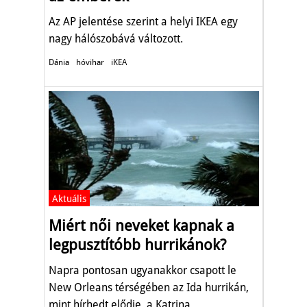
Az AP jelentése szerint a helyi IKEA egy
nagy hálószobává változott.
Dánia
hóvihar
iKEA
Aktuális
Miért női neveket kapnak a
legpusztítóbb hurrikánok?
Napra pontosan ugyanakkor csapott le
New Orleans térségében az Ida hurrikán,
mint hírhedt elődje, a Katrina.