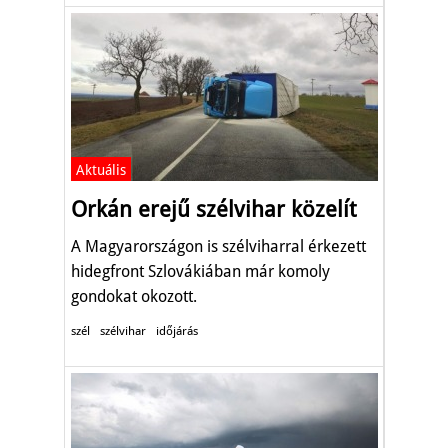
Aktuális
Orkán erejű szélvihar közelít
A Magyarországon is szélviharral érkezett
hidegfront Szlovákiában már komoly
gondokat okozott.
szél
szélvihar
időjárás