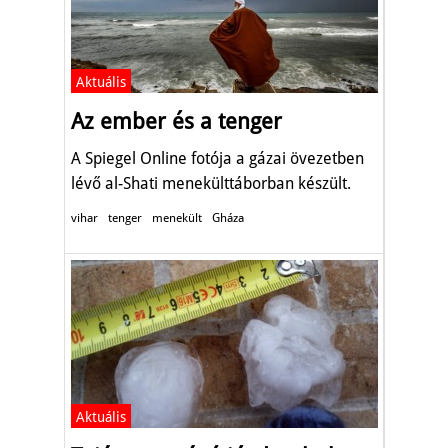
Aktuális
Az ember és a tenger
A Spiegel Online fotója a gázai övezetben
lévő al-Shati menekülttáborban készült.
vihar
tenger
menekült
Gháza
Aktuális