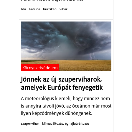
Ida
Katrina
hurrikán
vihar
Környezetvédelem
Jönnek az új szuperviharok,
amelyek Európát fenyegetik
A meteorológus kiemeli, hogy mindez nem
is annyira távoli jövő, az óceánon már most
ilyen képződmények dühöngenek.
szupervihar
klímaváltozás. éghajlatváltozás