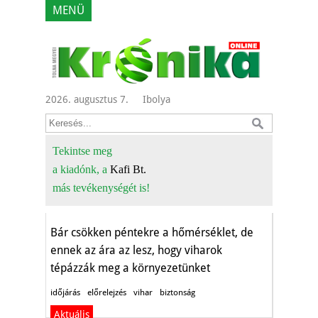
MENÜ
2026. augusztus 7.
Ibolya
Tekintse meg
a kiadónk, a
Kafi Bt.
Este érkezik a vihar
más tevékenységét is!
Aktuális
Bár csökken péntekre a hőmérséklet, de
ennek az ára az lesz, hogy viharok
tépázzák meg a környezetünket
időjárás
előrelejzés
vihar
biztonság
Aktuális