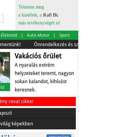
Tekintse meg
a kiadónk, a
Kafi Bt.
más tevékenységét is!
-Életmód
Autó-Motor
Sport
!
Önrendelkezés és szürkebarát
Európára is szabták
Vakációs őrület
A nyaralás extrém
helyzeteket teremt, nagyon
sokan kalandot, kihívást
sz
keresnek.
ny rovat cikkei
apozó
világ képekben