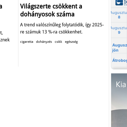
a
Világszerte csökkent a
dohányosok száma
A trend valószínűleg folytatódik, így 2025-
re számuk 13 %-ra csökkenhet.
t,
eznek
cigaretta
dohányzés
csikk
egészség