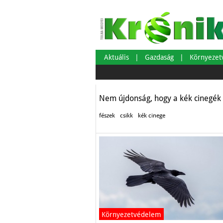
Miért gyűjtenek 
Aktuális
Gazdaság
Környeze
Környezetvédelem
Nem újdonság, hogy a kék cinegék
fészek
csikk
kék cinege
Környezetvédelem