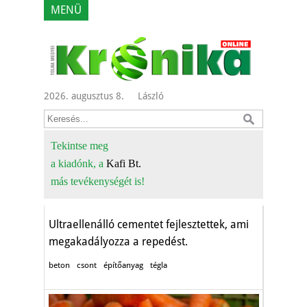
MENÜ
2026. augusztus 8.
László
Már nem hasad
Tekintse meg
a kiadónk, a
Kafi Bt.
tovább
más tevékenységét is!
Lakás-Otthon-Építkezés
Ultraellenálló cementet fejlesztettek, ami
megakadályozza a repedést.
beton
csont
építőanyag
tégla