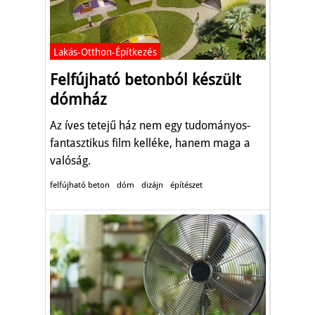
Lakás-Otthon-Építkezés
Felfújható betonból készült
dómház
Az íves tetejű ház nem egy tudományos-
fantasztikus film kelléke, hanem maga a
valóság.
felfújható beton
dóm
dizájn
építészet