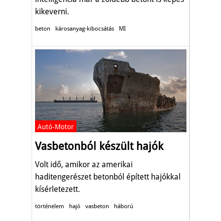
kikeverni.
beton
károsanyag-kibocsátás
MI
Autó-Motor
Vasbetonból készült hajók
Volt idő, amikor az amerikai
haditengerészet betonból épített hajókkal
kísérletezett.
történelem
hajó
vasbeton
háború