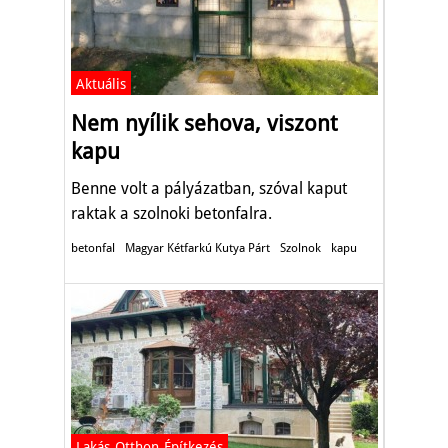
Aktuális
Nem nyílik sehova, viszont
kapu
Benne volt a pályázatban, szóval kaput
raktak a szolnoki betonfalra.
betonfal
Magyar Kétfarkú Kutya Párt
Szolnok
kapu
Lakás-Otthon-Építkezés