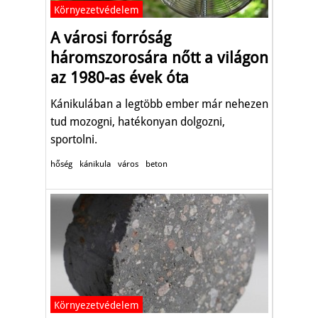
Környezetvédelem
A városi forróság
háromszorosára nőtt a világon
az 1980-as évek óta
Kánikulában a legtöbb ember már nehezen
tud mozogni, hatékonyan dolgozni,
sportolni.
hőség
kánikula
város
beton
Környezetvédelem