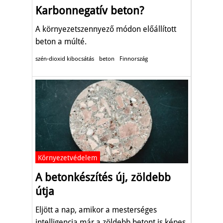
Karbonnegatív beton?
A környezetszennyező módon előállított
beton a múlté.
szén-dioxid kibocsátás
beton
Finnország
Környezetvédelem
A betonkészítés új, zöldebb
útja
Eljött a nap, amikor a mesterséges
intelligencia már a zöldebb betont is képes