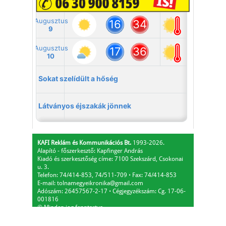
KAFI Reklám és Kommunikációs Bt.
1993-2026.
Alapító - főszerkesztő: Kapfinger András
Kiadó és szerkesztőség címe: 7100 Szekszárd, Csokonai
u. 3.
Telefon: 74/414-853, 74/511-709
⋅
Fax: 74/414-853
E-mail:
tolnamegyeikronika@gmail.com
Adószám: 26457567-2-17
⋅
Cégjegyzékszám: Cg. 17-06-
001816
© Minden jog fenntartva.