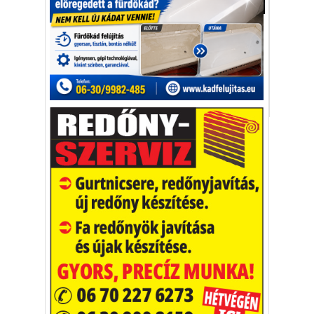
Gazdaság
A többi kiskereskedelmi szereplő is nyitott
az ötletre, ám egyelőre nem döntöttek az
ügyben.
Lidl
Rossmann
boltzár
karácsony
Vakációs őrület
A nyaralás extrém
helyzeteket teremt, nagyon
sokan kalandot, kihívást
Kaktusz
keresnek.
Vélemény rovat cikkei
Újságlapozó
A nagyvilág képekben