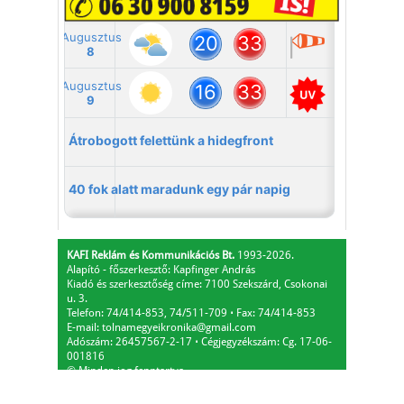
KAFI Reklám és Kommunikációs Bt.
1993-2026.
Alapító - főszerkesztő: Kapfinger András
Kiadó és szerkesztőség címe: 7100 Szekszárd, Csokonai
u. 3.
Telefon: 74/414-853, 74/511-709
⋅
Fax: 74/414-853
E-mail:
tolnamegyeikronika@gmail.com
Adószám: 26457567-2-17
⋅
Cégjegyzékszám: Cg. 17-06-
001816
© Minden jog fenntartva.