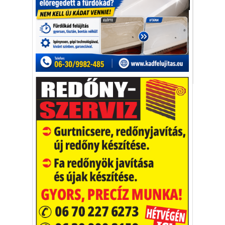
Aktuális
A buddhista többségű országból
tömegesen kezdtek menekülni a rohingya
kisebbség tagjai.
Rakhine
Banglades
menekült
rohingya
Vakációs őrület
A nyaralás extrém
helyzeteket teremt, nagyon
sokan kalandot, kihívást
Kaktusz
keresnek.
Vélemény rovat cikkei
Újságlapozó
A nagyvilág képekben