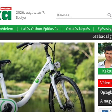
2026. augusztus 7.
Ibolya
tvédelem
Lakás-Otthon-Építkezés
Oktatás-képzés
Egészség
Szabadságra mentü
Kaktu
Vélemé
Újságl
A nagy