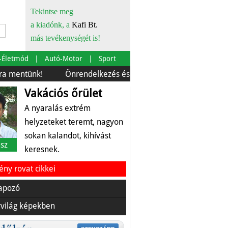
Tekintse meg
a kiadónk, a
Kafi Bt.
más tevékenységét is!
-Életmód
Autó-Motor
Sport
nk!
Önrendelkezés és szürkebarát
Európára is szabt
Vakációs őrület
A nyaralás extrém
helyzeteket teremt, nagyon
sokan kalandot, kihívást
sz
keresnek.
ny rovat cikkei
apozó
világ képekben