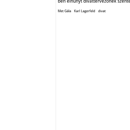
ben elhunyt divattervezőnek szente
Met Gála
Karl Lagerfeld
divat