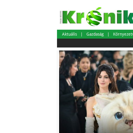
Aktuális
Gazdaság
Környeze