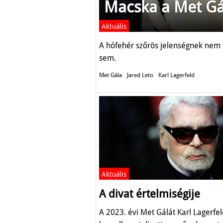
Macska a Met G
Aktuális
A hófehér szőrös jelenségnek nem 
sem.
Met Gála
Jared Leto
Karl Lagerfeld
Aktuális
A divat értelmiségije
A 2023. évi Met Gálát Karl Lagerfe