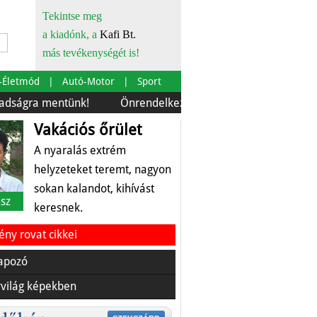
Tekintse meg
a kiadónk, a
Kafi Bt.
más tevékenységét is!
-Életmód
Autó-Motor
Sport
entünk!
Önrendelkezés és szürkebarát
Európára is 
Vakációs őrület
A nyaralás extrém
helyzeteket teremt, nagyon
sokan kalandot, kihívást
sz
keresnek.
ny rovat cikkei
apozó
világ képekben