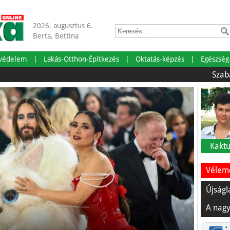
2026. augusztus 6.
Berta, Bettina
tvédelem
Lakás-Otthon-Építkezés
Oktatás-képzés
Egészség
Szabadságra m
Kaktu
Vélemé
Újságl
A nagy