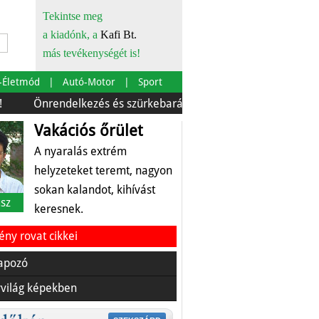
Tekintse meg
a kiadónk, a
Kafi Bt.
más tevékenységét is!
-Életmód
Autó-Motor
Sport
rendelkezés és szürkebarát
Európára is szabták
Az 
Vakációs őrület
A nyaralás extrém
helyzeteket teremt, nagyon
sokan kalandot, kihívást
sz
keresnek.
ny rovat cikkei
apozó
világ képekben