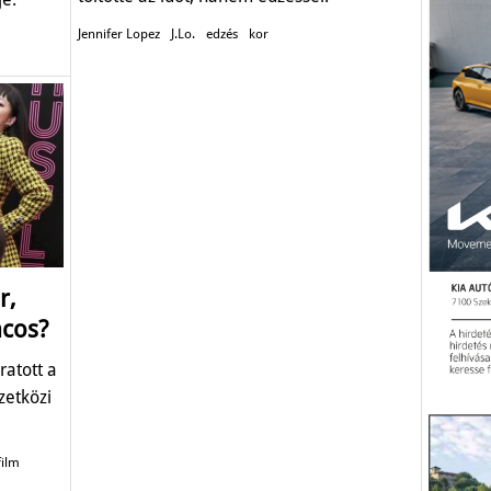
Jennifer Lopez
J.Lo.
edzés
kor
r,
ncos?
ratott a
zetközi
film