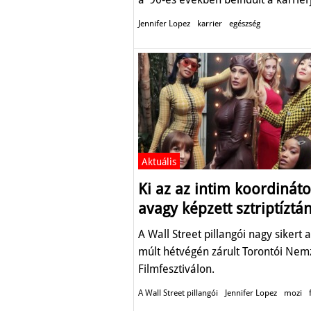
Jennifer Lopez
karrier
egészség
Aktuális
Ki az az intim koordináto
avagy képzett sztriptíztá
A Wall Street pillangói nagy sikert a
múlt hétvégén zárult Torontói Nem
Filmfesztiválon.
A Wall Street pillangói
Jennifer Lopez
mozi