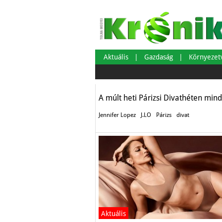
J.LO a Párizsi Di
Aktuális
Gazdaság
Környeze
Aktuális
A múlt heti Párizsi Divathéten mind
Jennifer Lopez
J.LO
Párizs
divat
Aktuális