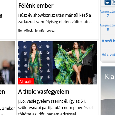
Félénk ember
ág
Húsz év showbiznisz után már túl késő a
zárkózott személyiség életén változtatni.
Ben Affeck
Jennifer Lopez
Aktuális
en
A titok: vasfegyelem
J.Lo. vasfegyelem szerint él, így az 51.
születésnapi partija után nem pihenéssel
, amikor
töltötte az időt, hanem edzéssel.
je.