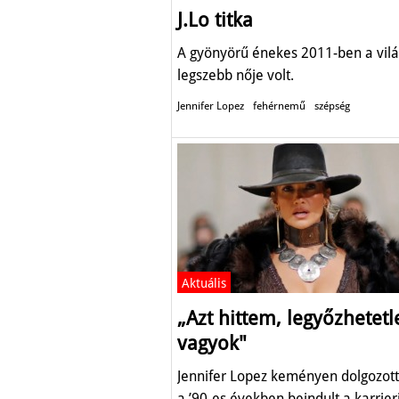
J.Lo titka
A gyönyörű énekes 2011-ben a vil
legszebb nője volt.
Jennifer Lopez
fehérnemű
szépség
Aktuális
„Azt hittem, legyőzhetetl
vagyok"
Jennifer Lopez keményen dolgozott
a ’90-es években beindult a karrier