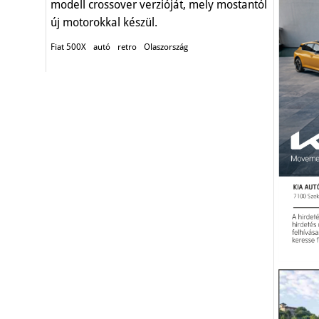
modell crossover verzióját, mely mostantól
új motorokkal készül.
Fiat 500X
autó
retro
Olaszország