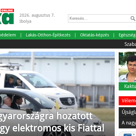
2026. augusztus 7.
Ibolya
tvédelem
Lakás-Otthon-Építkezés
Oktatás-képzés
Egészség
Szabadságra 
Kaktu
Vélemé
Újságl
yarországra hozatott
A nagy
egy elektromos kis Fiattal