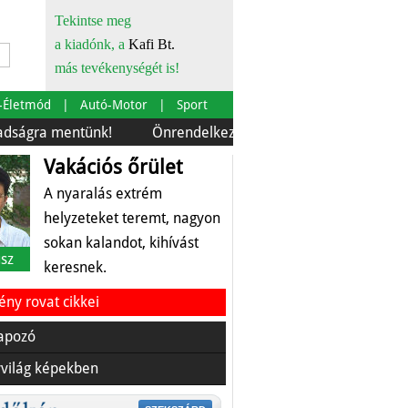
Tekintse meg
a kiadónk, a
Kafi Bt.
más tevékenységét is!
-Életmód
Autó-Motor
Sport
mentünk!
Önrendelkezés és szürkebarát
Európára is 
Vakációs őrület
A nyaralás extrém
helyzeteket teremt, nagyon
sokan kalandot, kihívást
sz
keresnek.
ny rovat cikkei
apozó
világ képekben