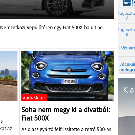
c Nemzetközi Repülőtéren egy Fiat 500X-ba ült be.
Autó-Motor
Soha nem megy ki a divatból:
Fiat 500X
és
kat az
Az olasz gyártó felfrissítette a retró 500-as