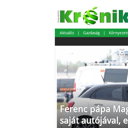
Aktuális
Gazdaság
Környeze
Ferenc pápa Mag
saját autójával, 