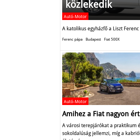
közlekedik
Autó-Motor
A katolikus egyházfő a Liszt Feren
Ferenc pápa
Budapest
Fiat 500X
Autó-Motor
Amihez a Fiat nagyon ért
A városi terepjárókat a praktikum 
sokoldalúság jellemzi, míg a kabrió