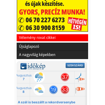
Vakációs őrület
A nyaralás extrém
helyzeteket teremt, nagyon
sokan kalandot, kihívást
Kaktusz
keresnek.
Vélemény rovat cikkei
Újságlapozó
A nagyvilág képekben