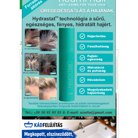
MENÜ
2026. augusztus 6.
Berta, Bettina
Tekintse meg
a kiadónk, a
Kafi Bt.
más tevékenységét is!
Az online gyűlölet öl