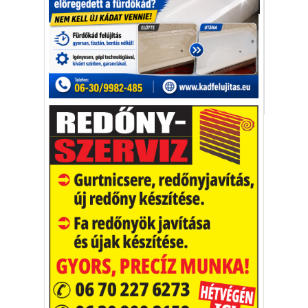
Aktuális
A terápiáknak köszönhetően ma már
megtanulta jobban kezelni a
gyűlölködőket.
Nicola Peltz
Brooklyn Beckham
Instagram
Vakációs őrület
A nyaralás extrém
helyzeteket teremt, nagyon
sokan kalandot, kihívást
Kaktusz
keresnek.
Vélemény rovat cikkei
Újságlapozó
A nagyvilág képekben