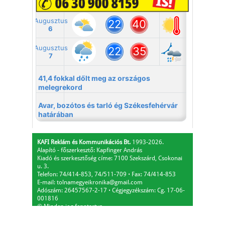
KAFI Reklám és Kommunikációs Bt.
1993-2026.
Alapító - főszerkesztő: Kapfinger András
Kiadó és szerkesztőség címe: 7100 Szekszárd, Csokonai
u. 3.
Telefon: 74/414-853, 74/511-709
⋅
Fax: 74/414-853
E-mail:
tolnamegyeikronika@gmail.com
Adószám: 26457567-2-17
⋅
Cégjegyzékszám: Cg. 17-06-
001816
© Minden jog fenntartva.