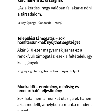
kárt, hanem az országnak
„Az a kérdés, hogy valóban fel akar-e nőni
a társadalom.”
Jaksity György
Concorde
interjú
Települési támogatás – sok
honfitársunknak nyújthat segítséget
Akár 510 ezer magyarnak járhat ez a
rendkívüli támogatás: ezek a feltételek, így
kell igényelni.
szegénység
támogatás
válság
anyagi helyzet
Munkaidő – eredmény, minőség és
fenntartható teljesítmény
Sok fiatal nem a munkát utasítja el, hanem
azt a modellt, amelyben a munka mindent
elnyel.