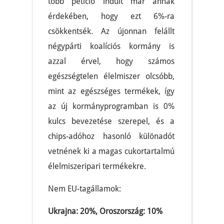
több petíció indult már annak
érdekében, hogy ezt 6%-ra
csökkentsék. Az újonnan felállt
négypárti koalíciós kormány is
azzal érvel, hogy számos
egészségtelen élelmiszer olcsóbb,
mint az egészséges termékek, így
az új kormányprogramban is 0%
kulcs bevezetése szerepel, és a
chips-adóhoz hasonló különadót
vetnének ki a magas cukortartalmú
élelmiszeripari termékekre.
Nem EU-tagállamok:
Ukrajna: 20%, Oroszország: 10%