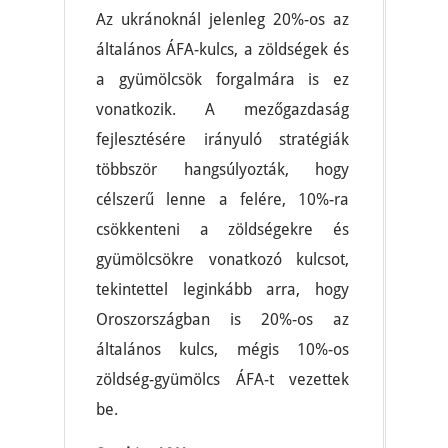
Az ukránoknál jelenleg 20%-os az
általános ÁFA-kulcs, a zöldségek és
a gyümölcsök forgalmára is ez
vonatkozik. A mezőgazdaság
fejlesztésére irányuló stratégiák
többször hangsúlyozták, hogy
célszerű lenne a felére, 10%-ra
csökkenteni a zöldségekre és
gyümölcsökre vonatkozó kulcsot,
tekintettel leginkább arra, hogy
Oroszországban is 20%-os az
általános kulcs, mégis 10%-os
zöldség-gyümölcs ÁFA-t vezettek
be.