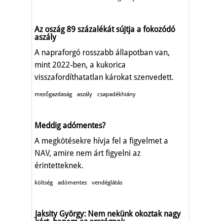
Az oszág 89 százalékát sújtja a fokozódó
aszály
A napraforgó rosszabb állapotban van,
mint 2022-ben, a kukorica
visszafordíthatatlan károkat szenvedett.
mezőgazdaság
aszály
csapadékhiány
Meddig adómentes?
A megkötésekre hívja fel a figyelmet a
NAV, amire nem árt figyelni az
érintetteknek.
költség
adómentes
vendéglátás
Jaksity György: Nem nekünk okoztak nagy