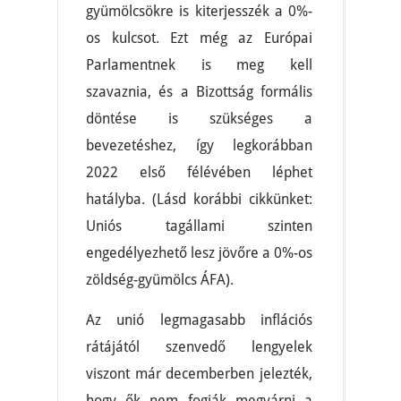
gyümölcsökre is kiterjesszék a 0%-
os kulcsot. Ezt még az Európai
Parlamentnek is meg kell
szavaznia, és a Bizottság formális
döntése is szükséges a
bevezetéshez, így legkorábban
2022 első félévében léphet
hatályba. (Lásd korábbi cikkünket:
Uniós tagállami szinten
engedélyezhető lesz jövőre a 0%-os
zöldség-gyümölcs ÁFA).
Az unió legmagasabb inflációs
rátájától szenvedő lengyelek
viszont már decemberben jelezték,
hogy ők nem fogják megvárni a