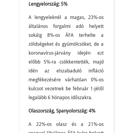
Lengyelország: 5%
A lengyeleknél a magas, 23%-os
általános forgalmi adó helyett
sokáig 8%-os ÁFA terhelte a
zöldségeket és gyümölcsöket, de a
koronavírus-járvány idején ezt
előbb 5%-ra csökkentették, majd
idén az elszabaduló infláció
megfékezésére várhatóan 0%-os
kulcsot vezetnek be február 1-jétől
legalább 6 hónapos időszakra.
Olaszország, Spanyolország: 4%
A 22%-os olasz és a 21%-os