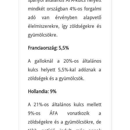
spanyol általános ÁFA-kulcs helyett
mindkét országban 4%-os forgalmi
adó van érvényben alapvető
élelmiszerekre, így zöldségekre és
gyümölcsökre.
Franciaország: 5,5%
A galloknál a 20%-os általános
kulcs helyett 5,5%-kal adóznak a
zöldségek és a gyümölcsök.
Hollandia: 9%
A 21%-os általános kulcs mellett
9%-os ÁFA vonatkozik a
zöldségekre és a gyümölcsökre, de