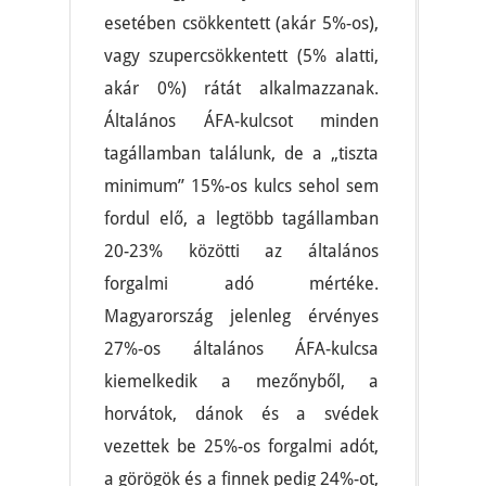
esetében csökkentett (akár 5%-os),
vagy szupercsökkentett (5% alatti,
akár 0%) rátát alkalmazzanak.
Általános ÁFA-kulcsot minden
tagállamban találunk, de a „tiszta
minimum” 15%-os kulcs sehol sem
fordul elő, a legtöbb tagállamban
20-23% közötti az általános
forgalmi adó mértéke.
Magyarország jelenleg érvényes
27%-os általános ÁFA-kulcsa
kiemelkedik a mezőnyből, a
horvátok, dánok és a svédek
vezettek be 25%-os forgalmi adót,
a görögök és a finnek pedig 24%-ot,