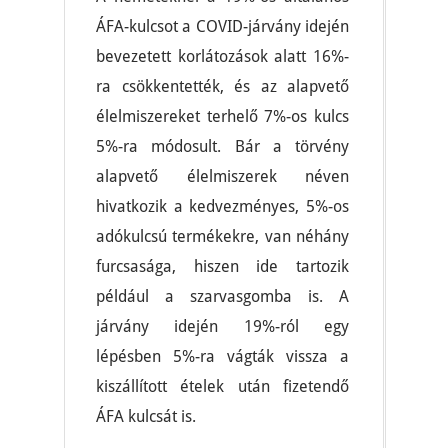
ÁFA-kulcsot a COVID-járvány idején
bevezetett korlátozások alatt 16%-
ra csökkentették, és az alapvető
élelmiszereket terhelő 7%-os kulcs
5%-ra módosult. Bár a törvény
alapvető élelmiszerek néven
hivatkozik a kedvezményes, 5%-os
adókulcsú termékekre, van néhány
furcsasága, hiszen ide tartozik
például a szarvasgomba is. A
járvány idején 19%-ról egy
lépésben 5%-ra vágták vissza a
kiszállított ételek után fizetendő
ÁFA kulcsát is.