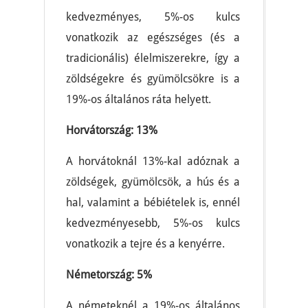
kedvezményes, 5%-os kulcs
vonatkozik az egészséges (és a
tradicionális) élelmiszerekre, így a
zöldségekre és gyümölcsökre is a
19%-os általános ráta helyett.
Horvátország: 13%
A horvátoknál 13%-kal adóznak a
zöldségek, gyümölcsök, a hús és a
hal, valamint a bébiételek is, ennél
kedvezményesebb, 5%-os kulcs
vonatkozik a tejre és a kenyérre.
Németország: 5%
A németeknél a 19%-os általános