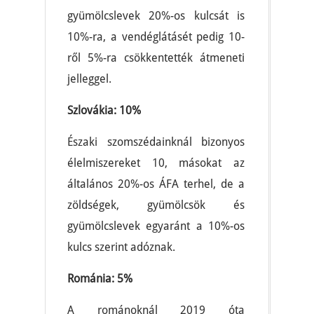
gyümölcslevek 20%-os kulcsát is
10%-ra, a vendéglátásét pedig 10-
ről 5%-ra csökkentették átmeneti
jelleggel.
Szlovákia: 10%
Északi szomszédainknál bizonyos
élelmiszereket 10, másokat az
általános 20%-os ÁFA terhel, de a
zöldségek, gyümölcsök és
gyümölcslevek egyaránt a 10%-os
kulcs szerint adóznak.
Románia: 5%
A románoknál 2019 óta