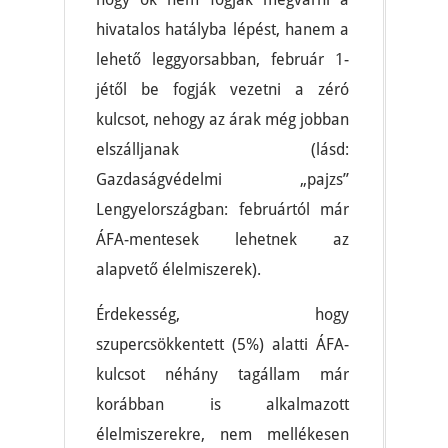
hivatalos hatályba lépést, hanem a
lehető leggyorsabban, február 1-
jétől be fogják vezetni a zéró
kulcsot, nehogy az árak még jobban
elszálljanak (lásd:
Gazdaságvédelmi „pajzs”
Lengyelországban: februártól már
ÁFA-mentesek lehetnek az
alapvető élelmiszerek).
Érdekesség, hogy
szupercsökkentett (5%) alatti ÁFA-
kulcsot néhány tagállam már
korábban is alkalmazott
élelmiszerekre, nem mellékesen