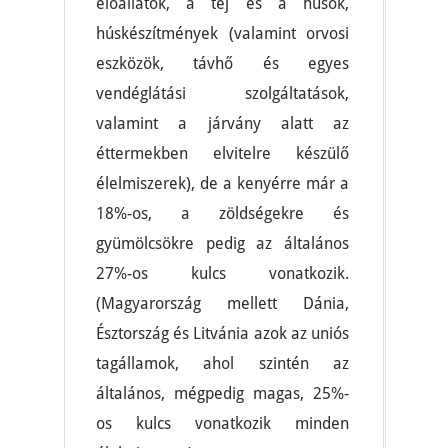
élőállatok, a tej és a húsok,
húskészítmények (valamint orvosi
eszközök, távhő és egyes
vendéglátási szolgáltatások,
valamint a járvány alatt az
éttermekben elvitelre készülő
élelmiszerek), de a kenyérre már a
18%-os, a zöldségekre és
gyümölcsökre pedig az általános
27%-os kulcs vonatkozik.
(Magyarország mellett Dánia,
Észtország és Litvánia azok az uniós
tagállamok, ahol szintén az
általános, mégpedig magas, 25%-
os kulcs vonatkozik minden