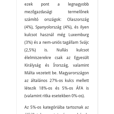
ezek pont a legnagyobb
mezőgazdasági termelőnek
számító országok: Olaszország
(4%), Spanyolország (4%), és ilyen
kulcsot használ még Luxemburg
(3%) és a nem-uniós tagállam Svájc
(2,5%) is. Nullás kulcsot
élelmiszerekre csak az Egyesült
Királyság és Írország, valamint
Málta vezetett be. Magyarországon
az általános 27%-os kulcs mellett
létezik 18%-os és 5%-os ÁFA is
(valamint ritka esetekben 0%-os).
Az 5%-os kategóriába tartoznak az