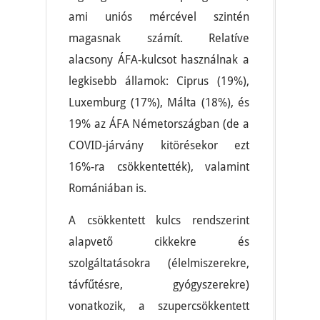
ami uniós mércével szintén
magasnak számít. Relatíve
alacsony ÁFA-kulcsot használnak a
legkisebb államok: Ciprus (19%),
Luxemburg (17%), Málta (18%), és
19% az ÁFA Németországban (de a
COVID-járvány kitörésekor ezt
16%-ra csökkentették), valamint
Romániában is.
A csökkentett kulcs rendszerint
alapvető cikkekre és
szolgáltatásokra (élelmiszerekre,
távfűtésre, gyógyszerekre)
vonatkozik, a szupercsökkentett