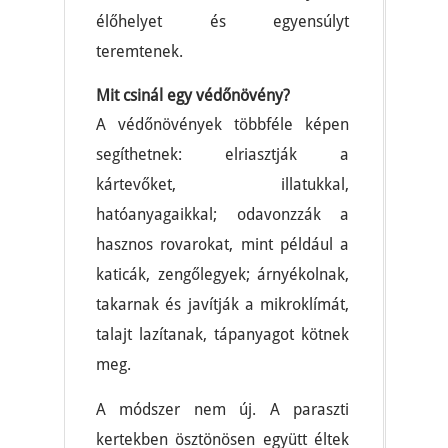
élőhelyet és egyensúlyt
teremtenek.
Mit csinál egy védőnövény?
A védőnövények többféle képen
segíthetnek: elriasztják a
kártevőket, illatukkal,
hatóanyagaikkal; odavonzzák a
hasznos rovarokat, mint például a
katicák, zengőlegyek; árnyékolnak,
takarnak és javítják a mikroklímát,
talajt lazítanak, tápanyagot kötnek
meg.
A módszer nem új. A paraszti
kertekben ösztönösen együtt éltek