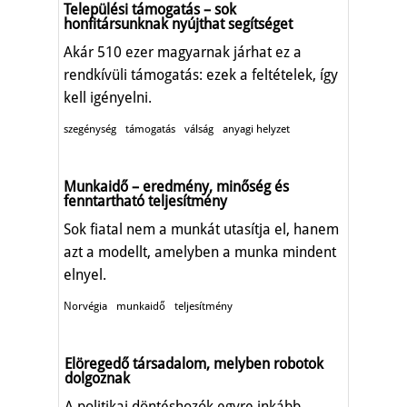
Települési támogatás – sok
honfitársunknak nyújthat segítséget
Akár 510 ezer magyarnak járhat ez a
rendkívüli támogatás: ezek a feltételek, így
kell igényelni.
szegénység
támogatás
válság
anyagi helyzet
Munkaidő – eredmény, minőség és
fenntartható teljesítmény
Sok fiatal nem a munkát utasítja el, hanem
azt a modellt, amelyben a munka mindent
elnyel.
Norvégia
munkaidő
teljesítmény
Elöregedő társadalom, melyben robotok
dolgoznak
A politikai döntéshozók egyre inkább