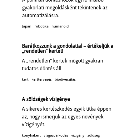
gyakorlati megoldásként tekintenek az
automatizálásra.
Japán
robotika
humanoid
Barátkozzunk a gondolattal – értékeljük a
„rendetlen" kertet!
A „rendetlen” kertek mögött gyakran
tudatos döntés áll.
kert
kerttervezés
biodiverzitás
A zöldségek vízigénye
A sikeres kertészkedés egyik titka éppen
az, hogy ismerjük az egyes növények
vízigényét.
konyhakert
vízgazdálkodás
vízigény
zöldség