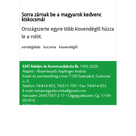
Sorra zárnak be a magyarok kedvenc
kiskocsmái
Országszerte egyre több kisvendéglő húzza
le a rolót.
vendéglátás
kocsma
kisvendéglő
KAFI Reklám és Kommunikációs Bt.
1993-2026.
Alapító - főszerkesztő: Kapfinger András
Kiadó és szerkesztőség címe: 7100 Szekszárd, Csokonai
u. 3.
Telefon: 74/414-853, 74/511-709
⋅
Fax: 74/414-853
E-mail:
tolnamegyeikronika@gmail.com
Adószám: 26457567-2-17
⋅
Cégjegyzékszám: Cg. 17-06-
001816
© Minden jog fenntartva.