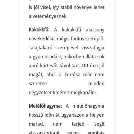
is jól visel, így stabil növénye lehet
a veteményesnek.
Kakukkfű:
A kakukkfű alacsony
növekedésű, mégis fontos szereplő.
Talajtakaró szerepével visszafogja
a gyomosodást, miközben illata sok
apró kártevőt távol tart. Ott érzi jól
magát, ahol a kertész már nem
szeretne minden
négyzetcentimétert megkapálni.
Metélőhagyma:
A metélőhagyma
hosszú időn át ugyanazon a helyen
marad, nem terjed, segít
visszaszorítani egyes gombás