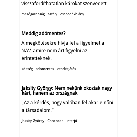
visszafordíthatatlan károkat szenvedett.
mezőgazdaság
aszály
csapadékhiány
Meddig adómentes?
A megkötésekre hívja fel a figyelmet a
NAV, amire nem árt figyelni az
érintetteknek.
költség
adómentes
vendéglátás
Jaksity György: Nem nekünk okoztak nagy
kárt, hanem az országnak
„Az a kérdés, hogy valóban fel akar-e nőni
a társadalom.”
Jaksity György
Concorde
interjú