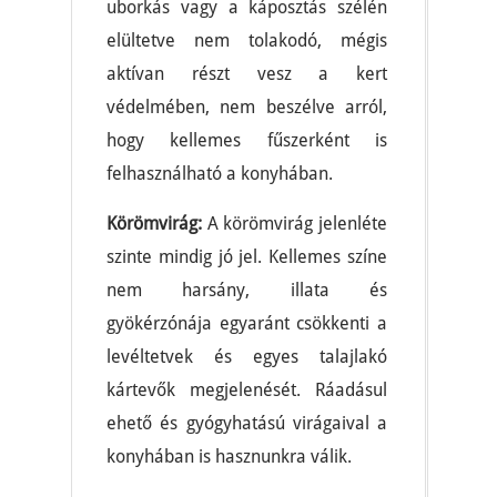
uborkás vagy a káposztás szélén
elültetve nem tolakodó, mégis
aktívan részt vesz a kert
védelmében, nem beszélve arról,
hogy kellemes fűszerként is
felhasználható a konyhában.
Körömvirág:
A körömvirág jelenléte
szinte mindig jó jel. Kellemes színe
nem harsány, illata és
gyökérzónája egyaránt csökkenti a
levéltetvek és egyes talajlakó
kártevők megjelenését. Ráadásul
ehető és gyógyhatású virágaival a
konyhában is hasznunkra válik.