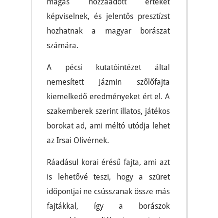
magas hozzáadott értéket
képviselnek, és jelentős presztízst
hozhatnak a magyar borászat
számára.
A pécsi kutatóintézet által
nemesített Jázmin szőlőfajta
kiemelkedő eredményeket ért el. A
szakemberek szerint illatos, játékos
borokat ad, ami méltó utódja lehet
az Irsai Olivérnek.
Ráadásul korai érésű fajta, ami azt
is lehetővé teszi, hogy a szüret
időpontjai ne csússzanak össze más
fajtákkal, így a borászok