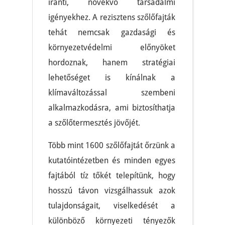
iránti, növekvő társadalmi
igényekhez. A rezisztens szőlőfajták
tehát nemcsak gazdasági és
környezetvédelmi előnyöket
hordoznak, hanem stratégiai
lehetőséget is kínálnak a
klímaváltozással szembeni
alkalmazkodásra, ami biztosíthatja
a szőlőtermesztés jövőjét.
Több mint 1600 szőlőfajtát őrzünk a
kutatóintézetben és minden egyes
fajtából tíz tőkét telepítünk, hogy
hosszú távon vizsgálhassuk azok
tulajdonságait, viselkedését a
különböző környezeti tényezők