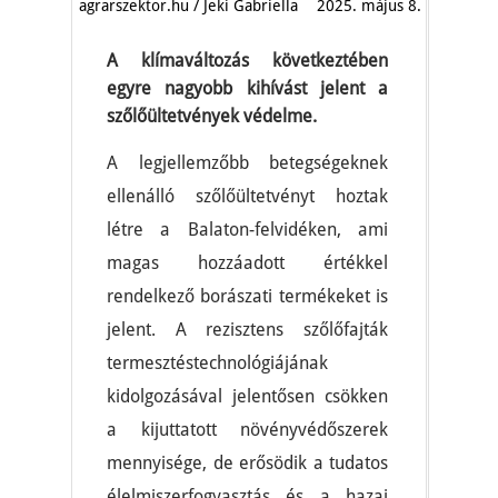
agrarszektor.hu / Jeki Gabriella
2025. május 8.
A klímaváltozás következtében
egyre nagyobb kihívást jelent a
szőlőültetvények védelme.
A legjellemzőbb betegségeknek
ellenálló szőlőültetvényt hoztak
létre a Balaton-felvidéken, ami
magas hozzáadott értékkel
rendelkező borászati termékeket is
jelent. A rezisztens szőlőfajták
termesztéstechnológiájának
kidolgozásával jelentősen csökken
a kijuttatott növényvédőszerek
mennyisége, de erősödik a tudatos
élelmiszerfogyasztás és a hazai