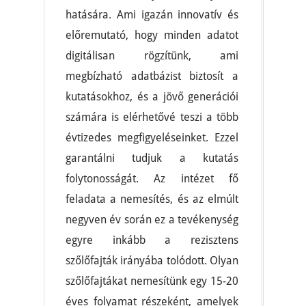
hatására. Ami igazán innovatív és
előremutató, hogy minden adatot
digitálisan rögzítünk, ami
megbízható adatbázist biztosít a
kutatásokhoz, és a jövő generációi
számára is elérhetővé teszi a több
évtizedes megfigyeléseinket. Ezzel
garantálni tudjuk a kutatás
folytonosságát. Az intézet fő
feladata a nemesítés, és az elmúlt
negyven év során ez a tevékenység
egyre inkább a rezisztens
szőlőfajták irányába tolódott. Olyan
szőlőfajtákat nemesítünk egy 15-20
éves folyamat részeként, amelyek