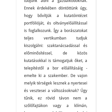
tudjunk adni a gazdálkodóknak.
Ennek érdekében döntöttünk úgy,
hogy bővítjük a kutatóintézet
portfólióját, és oltványelőállítással
is foglalkozunk. Így a borászatokat
teljes vertikumban tudjuk
kiszolgálni: szaktanácsadással és
előminősítéssel, de közös
kutatásokkal is támogatjuk őket, a
telepítéstől a bor előállításáig -
emelte ki a szakember. De vajon
melyik térségek lesznek a nyertesei
és vesztesei a változásoknak? Úgy
tűnik, ez rövid távon nem a
szőlőfajtákon vagy a klímán,