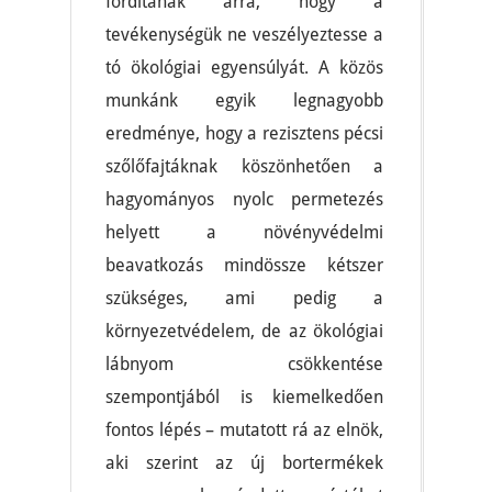
fordítanak arra, hogy a
tevékenységük ne veszélyeztesse a
tó ökológiai egyensúlyát. A közös
munkánk egyik legnagyobb
eredménye, hogy a rezisztens pécsi
szőlőfajtáknak köszönhetően a
hagyományos nyolc permetezés
helyett a növényvédelmi
beavatkozás mindössze kétszer
szükséges, ami pedig a
környezetvédelem, de az ökológiai
lábnyom csökkentése
szempontjából is kiemelkedően
fontos lépés – mutatott rá az elnök,
aki szerint az új bortermékek