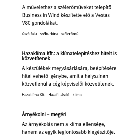
A művelethez a szélerőműveket telepítő
Business in Wind készítette elő a Vestas
V80 gondolákat.
úszó falu
szélturbina
szélerőmű
Hazaklíma Kft.: a klímatelepítéshez hitelt is
közvetítenek
A készülékek megvásárlására, beépítésére
hitel vehető igénybe, amit a helyszínen
közvetlenül a cég képviselői közvetítenek.
Hazaklíma Kft.
Hazafi László
klíma
Árnyékolni – megéri
Az árnyékolás nem a klíma ellensége,
hanem az egyik legfontosabb kiegészítője.