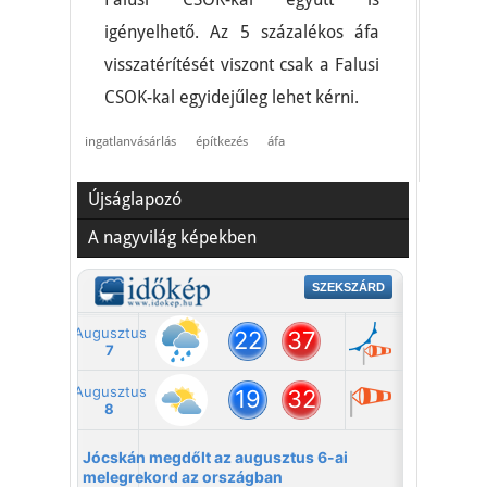
igényelhető. Az 5 százalékos áfa
visszatérítését viszont csak a Falusi
CSOK-kal egyidejűleg lehet kérni.
ingatlanvásárlás
építkezés
áfa
Újságlapozó
A nagyvilág képekben