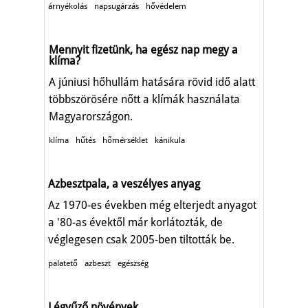
árnyékolás
napsugárzás
hővédelem
Mennyit fizetünk, ha egész nap megy a
klíma?
A júniusi hőhullám hatására rövid idő alatt
többszörösére nőtt a klímák használata
Magyarországon.
klíma
hűtés
hőmérséklet
kánikula
Azbesztpala, a veszélyes anyag
Az 1970-es években még elterjedt anyagot
a '80-as évektől már korlátozták, de
véglegesen csak 2005-ben tiltották be.
palatető
azbeszt
egészség
Légyűző növények