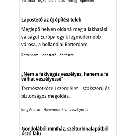
kánikula
légkondícionálás
hőség
építészet
Lapostető az új építési telek
Meglepő helyen oldaná meg a lakhatási
válságot Európa egyik legmodernebb
városa, a hollandiai Rotterdam.
Rotterdam
lapostető
építészet
„Nem a fakivágás veszélyes, hanem a fa
válhat veszélyessé”
Természetközeli szemlélet – szakszerű és
biztonságos megoldás.
Jung András
Hardwood Kft.
veszélyes fa
Gondolából miniház, szélturbinalapátból
úszó falu