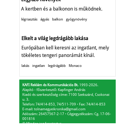
A kertben és a balkonon is működnek.
légriasztás
ágyás
balkon
gyógynövény
Elkelt a világ legdrágább lakása
Európában kell keresni az ingatlant, mely
tökéletes tengeri panorámát kínál.
lakás
ingatlan
legdrágább
Monaco
KAFI Reklám és Kommunikációs Bt.
1993-2026.
Alapító - főszerkesztő: Kapfinger András
Kiadó és szerkesztőség címe: 7100 Szekszárd, Csokonai
u. 3.
Telefon: 74/414-853, 74/511-709
⋅
Fax: 74/414-853
E-mail:
tolnamegyeikronika@gmail.com
Adószám: 26457567-2-17
⋅
Cégjegyzékszám: Cg. 17-06-
001816
© Minden jog fenntartva.