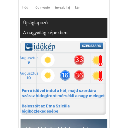
hód
hódinvázió
invazív faj
kár
Újságlapozó
A nagyvilág képekben