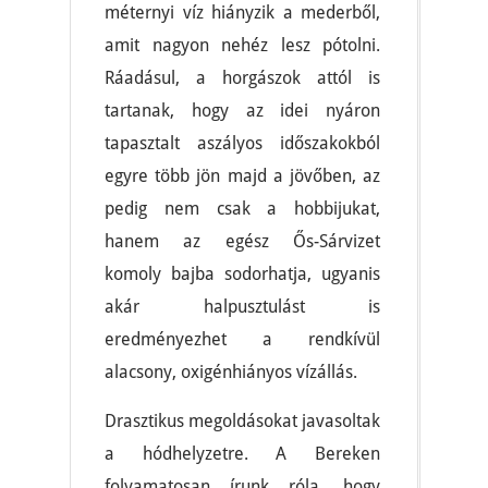
méternyi víz hiányzik a mederből,
amit nagyon nehéz lesz pótolni.
Ráadásul, a horgászok attól is
tartanak, hogy az idei nyáron
tapasztalt aszályos időszakokból
egyre több jön majd a jövőben, az
pedig nem csak a hobbijukat,
hanem az egész Ős-Sárvizet
komoly bajba sodorhatja, ugyanis
akár halpusztulást is
eredményezhet a rendkívül
alacsony, oxigénhiányos vízállás.
Drasztikus megoldásokat javasoltak
a hódhelyzetre. A Bereken
folyamatosan írunk róla, hogy