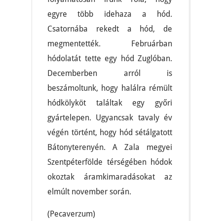
egyre több idehaza a hód.
Csatornába rekedt a hód, de
megmentették. Februárban
hódolatát tette egy hód Zuglóban.
Decemberben arról is
beszámoltunk, hogy halálra rémült
hódkölyköt találtak egy győri
gyártelepen. Ugyancsak tavaly év
végén történt, hogy hód sétálgatott
Bátonyterenyén. A Zala megyei
Szentpéterfölde térségében hódok
okoztak áramkimaradásokat az
elmúlt november során.
(Pecaverzum)