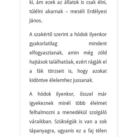
ki, ám ezek az állatok is csak élni,
túlélni akarnak – meséli Erdélyesi
János.
A szakértő szerint a hódok ilyenkor
gyakorlatilag mindent
elfogyasztanak, amin még zöld
hajtások találhatóak, ezért rágják el
a fák törzseit is, hogy azokat
kidöntve élelemhez jussanak.
A hódok ilyenkor, ősszel már
igyekeznek minél több élelmet
felhalmozni a menedékül szolgáló
váraikban. Szükségük is van a sok
tápanyagra, ugyanis ez a faj télen