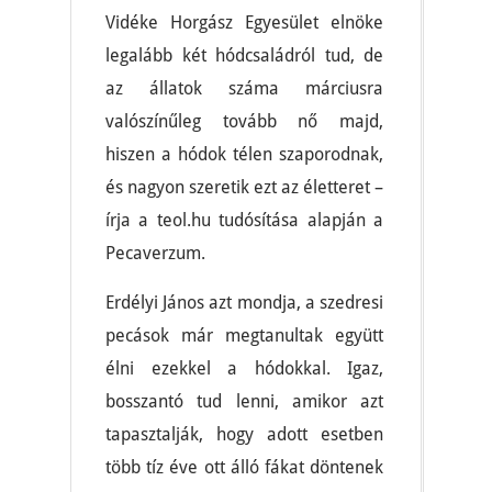
Vidéke Horgász Egyesület elnöke
legalább két hódcsaládról tud, de
az állatok száma márciusra
valószínűleg tovább nő majd,
hiszen a hódok télen szaporodnak,
és nagyon szeretik ezt az életteret –
írja a teol.hu tudósítása alapján a
Pecaverzum.
Erdélyi János azt mondja, a szedresi
pecások már megtanultak együtt
élni ezekkel a hódokkal. Igaz,
bosszantó tud lenni, amikor azt
tapasztalják, hogy adott esetben
több tíz éve ott álló fákat döntenek