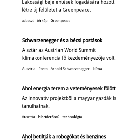
Lakossági bejelentések fogadására hozott
létre új felületet a Greenpeace.
azbeszt
térkép
Greenpeace
Schwarzenegger és a bécsi postások
A sztár az Austrian World Summit
klímakonferencia fő kezdeményezője volt.
Ausztria
Posta
Arnold Schwarzenegger
klíma
Ahol energia terem a veteményesek fölött
Az innovatív projektből a magyar gazdák is
tanulhatnak.
Ausztria
hibriderőmű
technológia
Ahol betiltják a robogókat és benzines