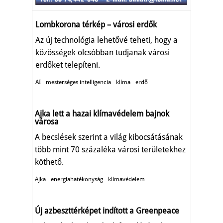
Lombkorona térkép – városi erdők
Az új technológia lehetővé teheti, hogy a
közösségek olcsóbban tudjanak városi
erdőket telepíteni.
AI
mesterséges intelligencia
klíma
erdő
Ajka lett a hazai klímavédelem bajnok
városa
A becslések szerint a világ kibocsátásának
több mint 70 százaléka városi területekhez
köthető.
Ajka
energiahatékonyság
klímavédelem
Új azbeszttérképet indított a Greenpeace