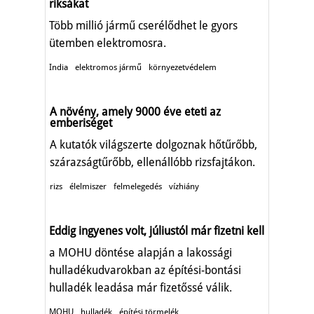
riksákat
Több millió jármű cserélődhet le gyors
ütemben elektromosra.
India
elektromos jármű
környezetvédelem
A növény, amely 9000 éve eteti az
emberiséget
A kutatók világszerte dolgoznak hőtűrőbb,
szárazságtűrőbb, ellenállóbb rizsfajtákon.
rizs
élelmiszer
felmelegedés
vízhiány
Eddig ingyenes volt, júliustól már fizetni kell
a MOHU döntése alapján a lakossági
hulladékudvarokban az építési-bontási
hulladék leadása már fizetőssé válik.
MOHU
hulladék
építési törmelék