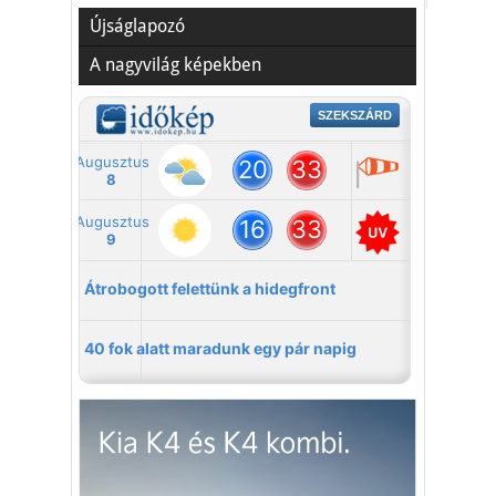
Újságlapozó
A nagyvilág képekben