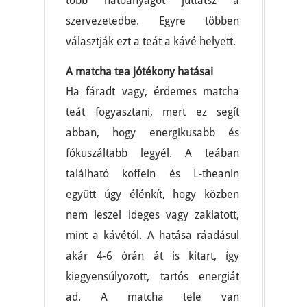
több hatóanyagot juttatsz a
szervezetedbe. Egyre többen
választják ezt a teát a kávé helyett.
A matcha tea jótékony hatásai
Ha fáradt vagy, érdemes matcha
teát fogyasztani, mert ez segít
abban, hogy energikusabb és
fókuszáltabb legyél. A teában
található koffein és L-theanin
együtt úgy élénkít, hogy közben
nem leszel ideges vagy zaklatott,
mint a kávétól. A hatása ráadásul
akár 4-6 órán át is kitart, így
kiegyensúlyozott, tartós energiát
ad. A matcha tele van