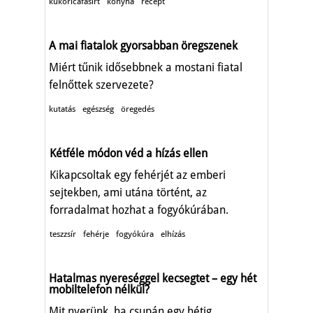
kukoricafasírt
konyha
recept
A mai fiatalok gyorsabban öregszenek
Miért tűnik idősebbnek a mostani fiatal
felnőttek szervezete?
kutatás
egészség
öregedés
Kétféle módon véd a hízás ellen
Kikapcsoltak egy fehérjét az emberi
sejtekben, ami utána történt, az
forradalmat hozhat a fogyókúrában.
teszzsír
fehérje
fogyókúra
elhízás
Hatalmas nyereséggel kecsegtet – egy hét
mobiltelefon nélkül?
Mit nyerünk, ha csupán egy hétig