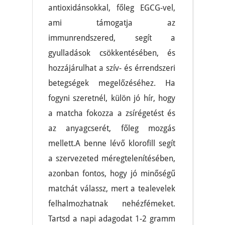
antioxidánsokkal, főleg EGCG-vel,
ami támogatja az
immunrendszered, segít a
gyulladások csökkentésében, és
hozzájárulhat a szív- és érrendszeri
betegségek megelőzéséhez. Ha
fogyni szeretnél, külön jó hír, hogy
a matcha fokozza a zsírégetést és
az anyagcserét, főleg mozgás
mellett.A benne lévő klorofill segít
a szervezeted méregtelenítésében,
azonban fontos, hogy jó minőségű
matchát válassz, mert a tealevelek
felhalmozhatnak nehézfémeket.
Tartsd a napi adagodat 1-2 gramm