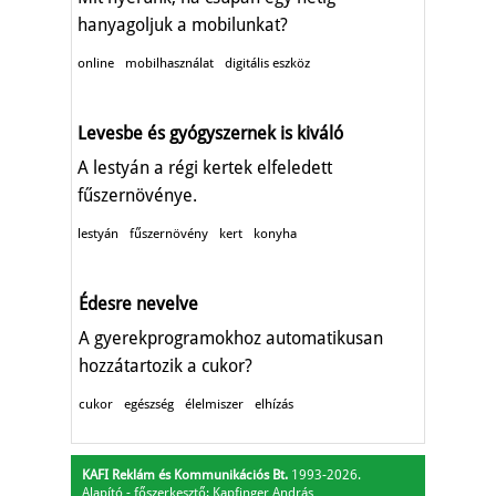
hanyagoljuk a mobilunkat?
online
mobilhasználat
digitális eszköz
Levesbe és gyógyszernek is kiváló
A lestyán a régi kertek elfeledett
fűszernövénye.
lestyán
fűszernövény
kert
konyha
Édesre nevelve
A gyerekprogramokhoz automatikusan
hozzátartozik a cukor?
cukor
egészség
élelmiszer
elhízás
KAFI Reklám és Kommunikációs Bt.
1993-2026.
Alapító - főszerkesztő: Kapfinger András