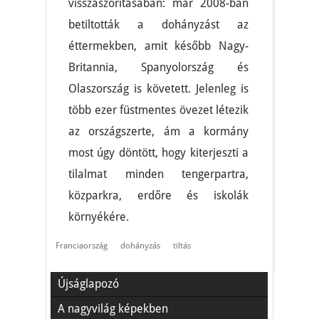
visszaszorításában: már 2008-ban
betiltották a dohányzást az
éttermekben, amit később Nagy-
Britannia, Spanyolország és
Olaszország is követett. Jelenleg is
több ezer füstmentes övezet létezik
az országszerte, ám a kormány
most úgy döntött, hogy kiterjeszti a
tilalmat minden tengerpartra,
közparkra, erdőre és iskolák
környékére.
Franciaország
dohányzás
tiltás
Újságlapozó
A nagyvilág képekben