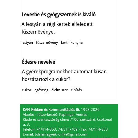
Levesbe és gyógyszernek is kiváló
A lestyán a régi kertek elfeledett
fűszernövénye.
lestyán
fűszernövény
kert
konyha
Édesre nevelve
A gyerekprogramokhoz automatikusan
hozzátartozik a cukor?
cukor
egészség
élelmiszer
elhízás
KAFI Reklám és Kommunikációs Bt.
1993-2026.
Alapító - főszerkesztő: Kapfinger András
Kiadó és szerkesztőség címe: 7100 Szekszárd, Csokonai
u. 3.
Telefon: 74/414-853, 74/511-709
⋅
Fax: 74/414-853
E-mail:
tolnamegyeikronika@gmail.com