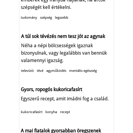
szépségét kell értékelni.
tudomány
szépség
legszebb
A túl sok tévézés nem tesz jót az agynak
Néha a népi bölcsességek igaznak
bizonyulnak, vagy legalábbis van bennük
valamennyi igazság.
televízió
tévé
agyműködés
mentális egészség
Gyors, ropogós kukoricafasírt
Egyszerű recept, amit imádni fog a család.
kukoricafasírt
konyha
recept
A mai fiatalok gyorsabban öregszenek