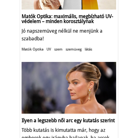
Matók Optika: maximális, megbízható UV-
védelem – minden korosztálynak
Jó napszemüveg nélkül ne menjünk a
szabadba!
Matók Optika
UV
szem
szemüveg
látás
Ilyen a legszebb női arc egy kutatás szerint
Több kutatás is kimutatta már, hogy az
emberek egy irányba hajlanak, ha arcok