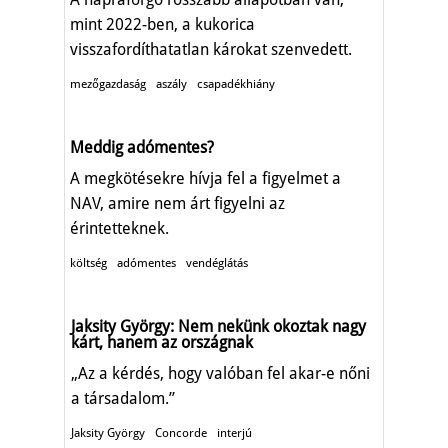
mint 2022-ben, a kukorica
visszafordíthatatlan károkat szenvedett.
mezőgazdaság
aszály
csapadékhiány
Meddig adómentes?
A megkötésekre hívja fel a figyelmet a
NAV, amire nem árt figyelni az
érintetteknek.
költség
adómentes
vendéglátás
Jaksity György: Nem nekünk okoztak nagy
kárt, hanem az országnak
„Az a kérdés, hogy valóban fel akar-e nőni
a társadalom.”
Jaksity György
Concorde
interjú