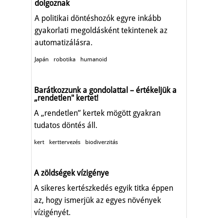
dolgoznak
A politikai döntéshozók egyre inkább
gyakorlati megoldásként tekintenek az
automatizálásra.
Japán
robotika
humanoid
Barátkozzunk a gondolattal – értékeljük a
„rendetlen" kertet!
A „rendetlen” kertek mögött gyakran
tudatos döntés áll.
kert
kerttervezés
biodiverzitás
A zöldségek vízigénye
A sikeres kertészkedés egyik titka éppen
az, hogy ismerjük az egyes növények
vízigényét.