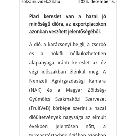
sokszinuvidek.24.hu
2024. december 5.
Piaci kereslet van a hazai jó
minőségű dióra, az exportpiacokon
azonban veszített jelentőségéből.
A dió, a karácsonyi bejgli, a zserbó
és a hókifli nélkülözhetetlen
alapanyaga iránti kereslet az év
végi időszakban élénkül meg. A
Nemzeti Agrárgazdasági Kamara
(NAK) és a Magyar Zöldség-
Gyümölcs Szakmaközi Szervezet
(FruitVeB) körképe szerint a hazai
dióültetvények nagysága az elmúlt
években jelentősen nőtt, a
termesztéstechnológiában azonban