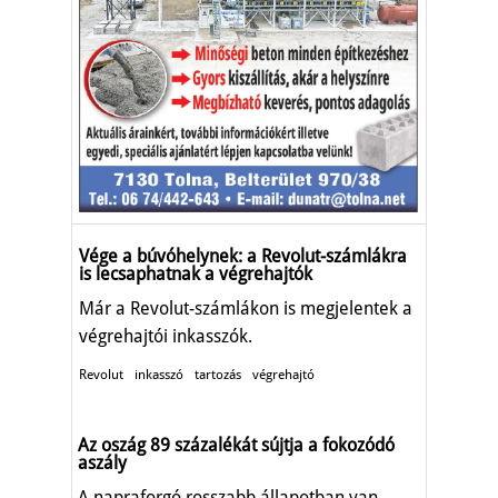
Vége a búvóhelynek: a Revolut-számlákra
is lecsaphatnak a végrehajtók
Már a Revolut-számlákon is megjelentek a
végrehajtói inkasszók.
Revolut
inkasszó
tartozás
végrehajtó
Az oszág 89 százalékát sújtja a fokozódó
aszály
A napraforgó rosszabb állapotban van,