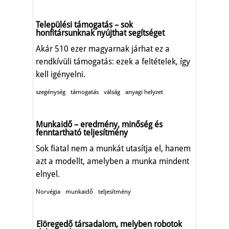
Települési támogatás – sok
honfitársunknak nyújthat segítséget
Akár 510 ezer magyarnak járhat ez a
rendkívüli támogatás: ezek a feltételek, így
kell igényelni.
szegénység
támogatás
válság
anyagi helyzet
Munkaidő – eredmény, minőség és
fenntartható teljesítmény
Sok fiatal nem a munkát utasítja el, hanem
azt a modellt, amelyben a munka mindent
elnyel.
Norvégia
munkaidő
teljesítmény
Elöregedő társadalom, melyben robotok