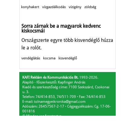
konyhakert
vízgazdálkodás
vízigény
zöldség
Sorra zárnak be a magyarok kedvenc
kiskocsmái
Országszerte egyre több kisvendéglő húzza
le a rolót.
vendéglátás
kocsma
kisvendéglő
KAFI Reklám és Kommunikációs Bt.
1993-2026.
Alapító - főszerkesztő: Kapfinger András
Kiadó és szerkesztőség címe: 7100 Szekszárd, Csokonai
u. 3.
Telefon: 74/414-853, 74/511-709
⋅
Fax: 74/414-853
E-mail:
tolnamegyeikronika@gmail.com
Adószám: 26457567-2-17
⋅
Cégjegyzékszám: Cg. 17-06-
001816
© Minden jog fenntartva.