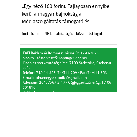
„Egy néző 160 forint. Fajlagosan ennyibe
kerül a magyar bajnokság a
Médiaszolgáltatás-támogató és
Vagyonkezelő Alapnak."
foci
futball
NB I.
labdarúgás
közvetítési jogok
KAFI Reklám és Kommunikációs Bt.
1993-2026.
Alapító - főszerkesztő: Kapfinger András
Kiadó és szerkesztőség címe: 7100 Szekszárd, Csokonai
u. 3.
Telefon: 74/414-853, 74/511-709
⋅
Fax: 74/414-853
E-mail:
tolnamegyeikronika@gmail.com
Adószám: 26457567-2-17
⋅
Cégjegyzékszám: Cg. 17-06-
001816
© Minden jog fenntartva.