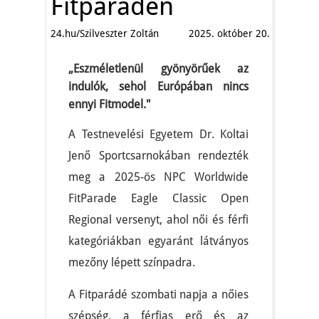
Fitparádén
24.hu/Szilveszter Zoltán
2025. október 20.
„Eszméletlenül gyönyörűek az
indulók, sehol Európában nincs
ennyi Fitmodel."
A Testnevelési Egyetem Dr. Koltai
Jenő Sportcsarnokában rendezték
meg a 2025-ös NPC Worldwide
FitParade Eagle Classic Open
Regional versenyt, ahol női és férfi
kategóriákban egyaránt látványos
mezőny lépett színpadra.
A Fitparádé szombati napja a nőies
szépség, a férfias erő és az