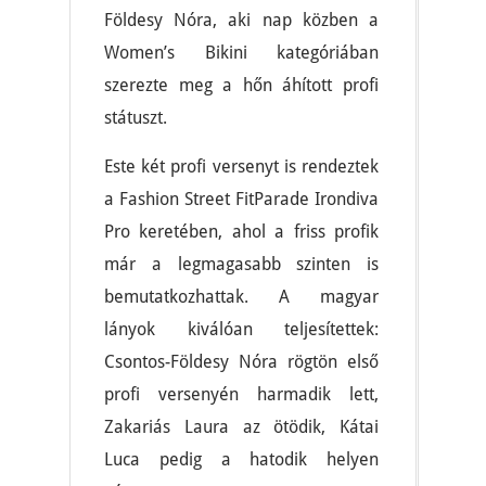
Földesy Nóra, aki nap közben a
Women’s Bikini kategóriában
szerezte meg a hőn áhított profi
státuszt.
Este két profi versenyt is rendeztek
a Fashion Street FitParade Irondiva
Pro keretében, ahol a friss profik
már a legmagasabb szinten is
bemutatkozhattak. A magyar
lányok kiválóan teljesítettek:
Csontos-Földesy Nóra rögtön első
profi versenyén harmadik lett,
Zakariás Laura az ötödik, Kátai
Luca pedig a hatodik helyen