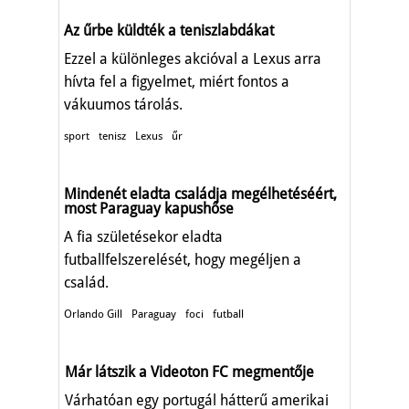
Az űrbe küldték a teniszlabdákat
Ezzel a különleges akcióval a Lexus arra
hívta fel a figyelmet, miért fontos a
vákuumos tárolás.
sport
tenisz
Lexus
űr
Mindenét eladta családja megélhetéséért,
most Paraguay kapushőse
A fia születésekor eladta
futballfelszerelését, hogy megéljen a
család.
Orlando Gill
Paraguay
foci
futball
Már látszik a Videoton FC megmentője
Várhatóan egy portugál hátterű amerikai