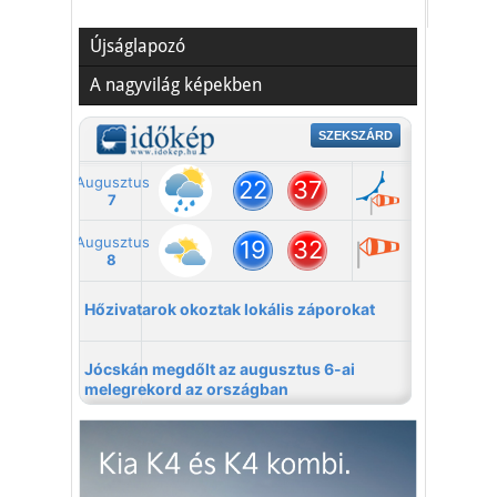
Újságlapozó
A nagyvilág képekben