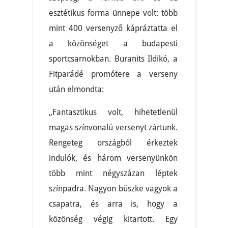
esztétikus forma ünnepe volt: több
mint 400 versenyző kápráztatta el
a közönséget a budapesti
sportcsarnokban. Buranits Ildikó, a
Fitparádé promótere a verseny
után elmondta:
„Fantasztikus volt, hihetetlenül
magas színvonalú versenyt zártunk.
Rengeteg országból érkeztek
indulók, és három versenyünkön
több mint négyszázan léptek
színpadra. Nagyon büszke vagyok a
csapatra, és arra is, hogy a
közönség végig kitartott. Egy