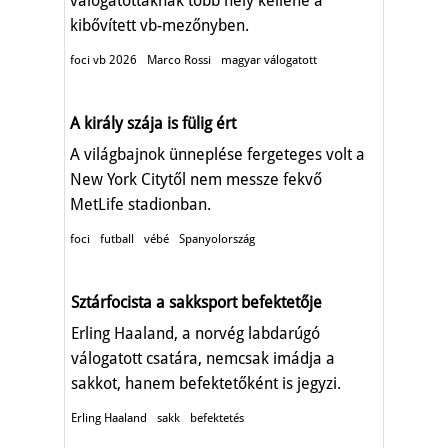
válogatottaknak több hely kellene a
kibővített vb-mezőnyben.
foci vb 2026
Marco Rossi
magyar válogatott
A király szája is fülig ért
A világbajnok ünneplése fergeteges volt a
New York Citytől nem messze fekvő
MetLife stadionban.
foci
futball
vébé
Spanyolország
Sztárfocista a sakksport befektetője
Erling Haaland, a norvég labdarúgó
válogatott csatára, nemcsak imádja a
sakkot, hanem befektetőként is jegyzi.
Erling Haaland
sakk
befektetés