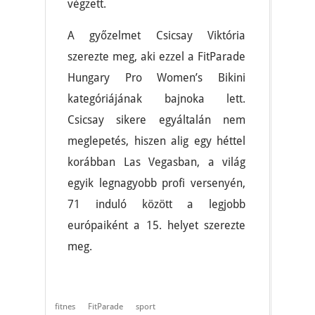
végzett.
A győzelmet Csicsay Viktória
szerezte meg, aki ezzel a FitParade
Hungary Pro Women’s Bikini
kategóriájának bajnoka lett.
Csicsay sikere egyáltalán nem
meglepetés, hiszen alig egy héttel
korábban Las Vegasban, a világ
egyik legnagyobb profi versenyén,
71 induló között a legjobb
európaiként a 15. helyet szerezte
meg.
fitnes
FitParade
sport