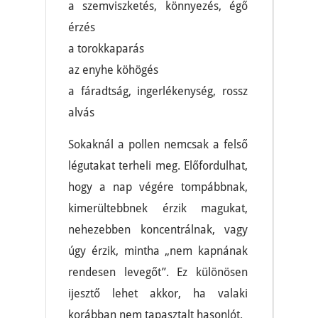
a szemviszketés, könnyezés, égő
érzés
a torokkaparás
az enyhe köhögés
a fáradtság, ingerlékenység, rossz
alvás
Sokaknál a pollen nemcsak a felső
légutakat terheli meg. Előfordulhat,
hogy a nap végére tompábbnak,
kimerültebbnek érzik magukat,
nehezebben koncentrálnak, vagy
úgy érzik, mintha „nem kapnának
rendesen levegőt”. Ez különösen
ijesztő lehet akkor, ha valaki
korábban nem tapasztalt hasonlót.