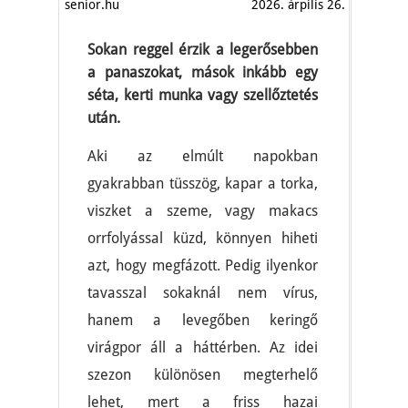
senior.hu
2026. árpilis 26.
Sokan reggel érzik a legerősebben
a panaszokat, mások inkább egy
séta, kerti munka vagy szellőztetés
után.
Aki az elmúlt napokban
gyakrabban tüsszög, kapar a torka,
viszket a szeme, vagy makacs
orrfolyással küzd, könnyen hiheti
azt, hogy megfázott. Pedig ilyenkor
tavasszal sokaknál nem vírus,
hanem a levegőben keringő
virágpor áll a háttérben. Az idei
szezon különösen megterhelő
lehet, mert a friss hazai