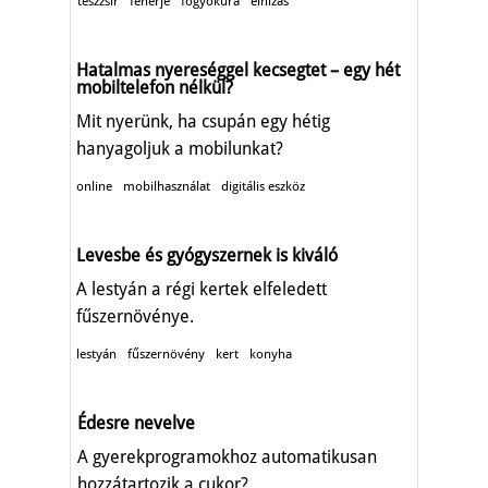
teszzsír
fehérje
fogyókúra
elhízás
Hatalmas nyereséggel kecsegtet – egy hét
mobiltelefon nélkül?
Mit nyerünk, ha csupán egy hétig
hanyagoljuk a mobilunkat?
online
mobilhasználat
digitális eszköz
Levesbe és gyógyszernek is kiváló
A lestyán a régi kertek elfeledett
fűszernövénye.
lestyán
fűszernövény
kert
konyha
Édesre nevelve
A gyerekprogramokhoz automatikusan
hozzátartozik a cukor?