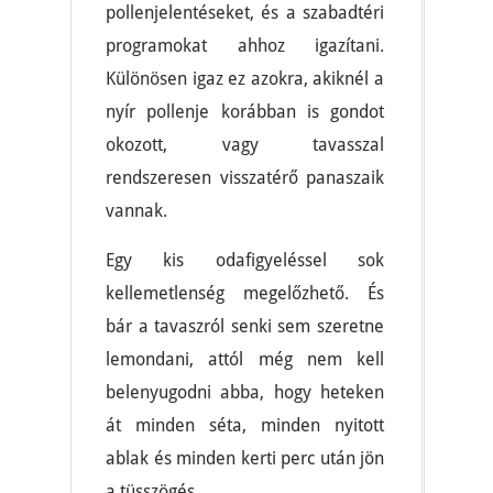
pollenjelentéseket, és a szabadtéri
programokat ahhoz igazítani.
Különösen igaz ez azokra, akiknél a
nyír pollenje korábban is gondot
okozott, vagy tavasszal
rendszeresen visszatérő panaszaik
vannak.
Egy kis odafigyeléssel sok
kellemetlenség megelőzhető. És
bár a tavaszról senki sem szeretne
lemondani, attól még nem kell
belenyugodni abba, hogy heteken
át minden séta, minden nyitott
ablak és minden kerti perc után jön
a tüsszögés.