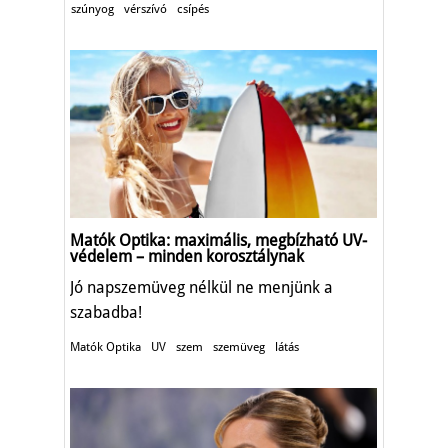
szúnyog
vérszívó
csípés
Matók Optika: maximális, megbízható UV-
védelem – minden korosztálynak
Jó napszemüveg nélkül ne menjünk a
szabadba!
Matók Optika
UV
szem
szemüveg
látás