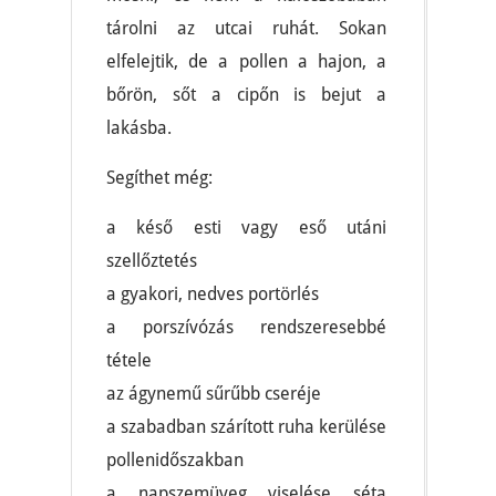
tárolni az utcai ruhát. Sokan
elfelejtik, de a pollen a hajon, a
bőrön, sőt a cipőn is bejut a
lakásba.
Segíthet még:
a késő esti vagy eső utáni
szellőztetés
a gyakori, nedves portörlés
a porszívózás rendszeresebbé
tétele
az ágynemű sűrűbb cseréje
a szabadban szárított ruha kerülése
pollenidőszakban
a napszemüveg viselése séta