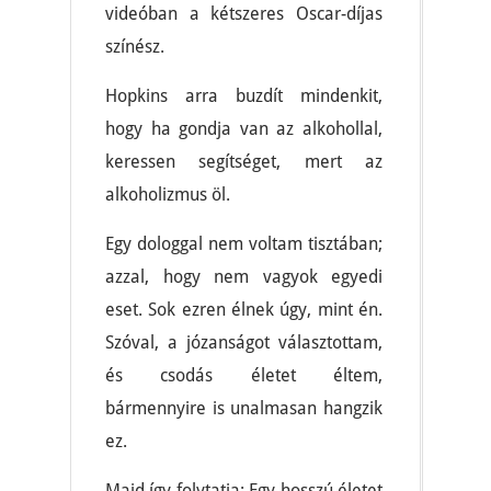
videóban a kétszeres Oscar-díjas
színész.
Hopkins arra buzdít mindenkit,
hogy ha gondja van az alkohollal,
keressen segítséget, mert az
alkoholizmus öl.
Egy dologgal nem voltam tisztában;
azzal, hogy nem vagyok egyedi
eset. Sok ezren élnek úgy, mint én.
Szóval, a józanságot választottam,
és csodás életet éltem,
bármennyire is unalmasan hangzik
ez.
Majd így folytatja: Egy hosszú életet