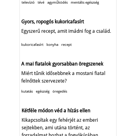
televízió
tévé
agyműködés
mentális egészség
Gyors, ropogós kukoricafasírt
Egyszerű recept, amit imádni fog a család.
kukoricafasírt
konyha
recept
A mai fiatalok gyorsabban öregszenek
Miért tűnik idősebbnek a mostani fiatal
felnőttek szervezete?
kutatás
egészség
öregedés
Kétféle módon véd a hízás ellen
Kikapcsoltak egy fehérjét az emberi
sejtekben, ami utána történt, az
forradalmat hozhat a fogyókúrában.