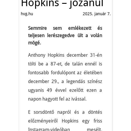
Hopkins – józanul
hvg.hu
2025. január 7.
Semmire sem emlékezett és
teljesen lerészegedve ült a volán
mögé.
Anthony Hopkins december 31-én
tölti be a 87-et, de talán ennél is
fontosabb fordulópont az életében
december 29., a legendás színész
ugyanis 49 évvel ezelőtt ezen a
napon hagyott fel az ivással.
E sorsdöntő napról és a döntés
előzményeiről Hopkins egy friss
Instagram-videóban mesélt.