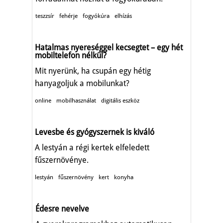
teszzsír
fehérje
fogyókúra
elhízás
Hatalmas nyereséggel kecsegtet – egy hét
mobiltelefon nélkül?
Mit nyerünk, ha csupán egy hétig
hanyagoljuk a mobilunkat?
online
mobilhasználat
digitális eszköz
Levesbe és gyógyszernek is kiváló
A lestyán a régi kertek elfeledett
fűszernövénye.
lestyán
fűszernövény
kert
konyha
Édesre nevelve