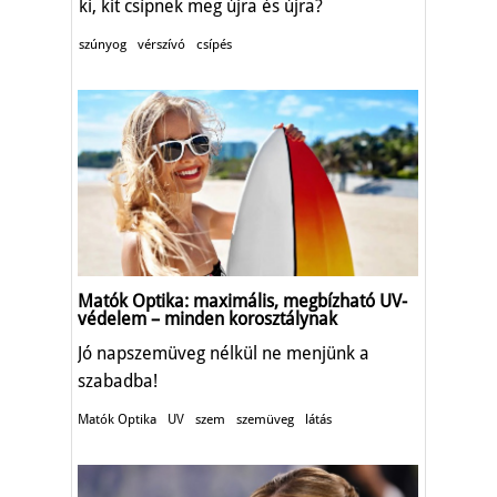
ki, kit csípnek meg újra és újra?
szúnyog
vérszívó
csípés
Matók Optika: maximális, megbízható UV-
védelem – minden korosztálynak
Jó napszemüveg nélkül ne menjünk a
szabadba!
Matók Optika
UV
szem
szemüveg
látás