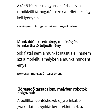
Akár 510 ezer magyarnak járhat ez a
rendkívüli támogatás: ezek a feltételek, így
kell igényelni.
szegénység
támogatás
válság
anyagi helyzet
Munkaidő – eredmény, minőség és
fenntartható teljesítmény
Sok fiatal nem a munkát utasítja el, hanem
azt a modellt, amelyben a munka mindent
elnyel.
Norvégia
munkaidő
teljesítmény
Elöregedő társadalom, melyben robotok
dolgoznak
A politikai döntéshozók egyre inkább
gyakorlati megoldásként tekintenek az