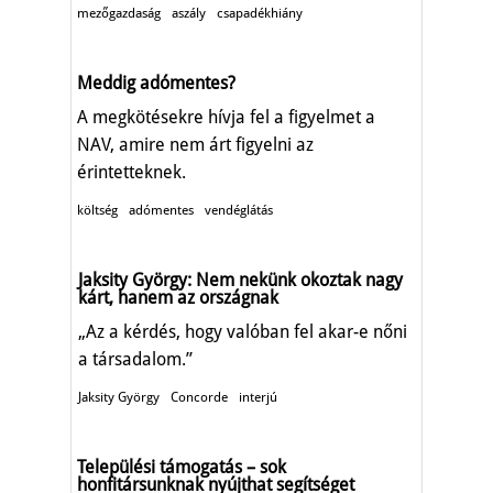
mezőgazdaság
aszály
csapadékhiány
Meddig adómentes?
A megkötésekre hívja fel a figyelmet a
NAV, amire nem árt figyelni az
érintetteknek.
költség
adómentes
vendéglátás
Jaksity György: Nem nekünk okoztak nagy
kárt, hanem az országnak
„Az a kérdés, hogy valóban fel akar-e nőni
a társadalom.”
Jaksity György
Concorde
interjú
Települési támogatás – sok
honfitársunknak nyújthat segítséget