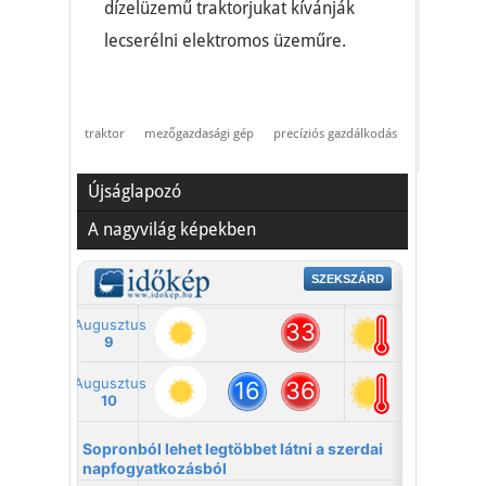
dízelüzemű traktorjukat kívánják
lecserélni elektromos üzeműre.
traktor
mezőgazdasági gép
precíziós gazdálkodás
Újságlapozó
A nagyvilág képekben