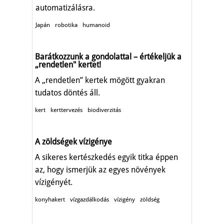
automatizálásra.
Japán
robotika
humanoid
Barátkozzunk a gondolattal – értékeljük a
„rendetlen" kertet!
A „rendetlen” kertek mögött gyakran
tudatos döntés áll.
kert
kerttervezés
biodiverzitás
A zöldségek vízigénye
A sikeres kertészkedés egyik titka éppen
az, hogy ismerjük az egyes növények
vízigényét.
konyhakert
vízgazdálkodás
vízigény
zöldség