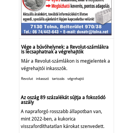
Vége a búvóhelynek: a Revolut-számlákra
is lecsaphatnak a végrehajtók
Már a Revolut-számlákon is megjelentek a
végrehajtói inkasszók.
Revolut
inkasszó
tartozás
végrehajtó
Az oszág 89 százalékát sújtja a fokozódó
aszály
A napraforgó rosszabb állapotban van,
mint 2022-ben, a kukorica
visszafordíthatatlan károkat szenvedett.