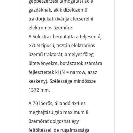
gépbeszerzési támogatást ad a
gazdáknak, akik dízelüzemű
traktorjukat kívánják lecserélni
elektromos üzeműre.
A Solectrac bemutatta a teljesen új,
e70N típusú, tisztán elektromos
üzemű traktorát, amelyet főleg
ültetvényekre, borászatok számára
fejlesztettek ki (N = narrow, azaz
keskeny). Szélessége mindössze
1372 mm.
A 70 lóerős, állandó 4x4-es
meghajtású gép maximum 8
üzemórát dolgozhat egy
feltöltéssel, de rugalmassága