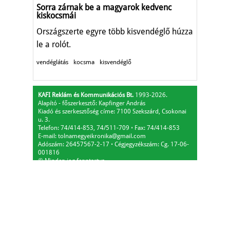
Sorra zárnak be a magyarok kedvenc
kiskocsmái
Országszerte egyre több kisvendéglő húzza
le a rolót.
vendéglátás
kocsma
kisvendéglő
KAFI Reklám és Kommunikációs Bt.
1993-2026.
Alapító - főszerkesztő: Kapfinger András
Kiadó és szerkesztőség címe: 7100 Szekszárd, Csokonai
u. 3.
Telefon: 74/414-853, 74/511-709
⋅
Fax: 74/414-853
E-mail:
tolnamegyeikronika@gmail.com
Adószám: 26457567-2-17
⋅
Cégjegyzékszám: Cg. 17-06-
001816
© Minden jog fenntartva.