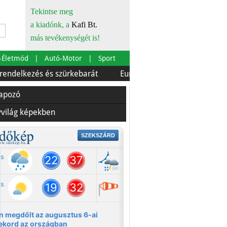
Tekintse meg
a kiadónk, a
Kafi Bt.
más tevékenységét is!
-Életmód
Autó-Motor
Sport
zés és szürkebarát
Európára is szabták
Az ételfutár
lapozó
yvilág képekben