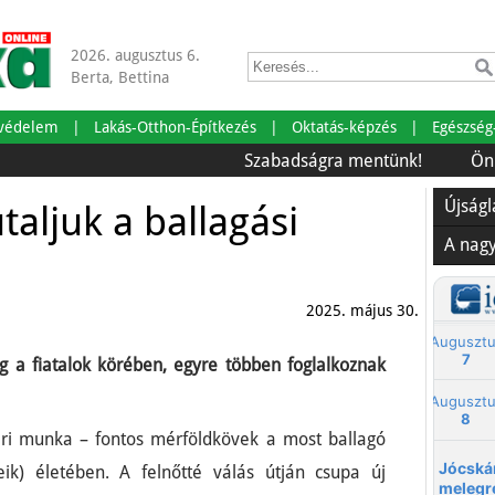
2026. augusztus 6.
Berta, Bettina
tvédelem
Lakás-Otthon-Építkezés
Oktatás-képzés
Egészség
Szabadságra mentünk!
Önrendelke
Újság
aljuk a ballagási
A nag
2025. május 30.
g a fiatalok körében, egyre többen foglalkoznak
yári munka – fontos mérföldkövek a most ballagó
eik) életében. A felnőtté válás útján csupa új