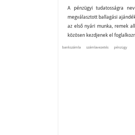
A pénzügyi tudatosságra nev
megválasztott ballagási ajándék.
az első nyári munka, remek alk
közösen kezdjenek el foglalkozn
bankszámla
számlavezetés
pénzügy