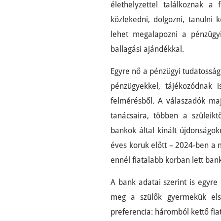
élethelyzettel találkoznak a
közlekedni, dolgozni, tanulni
lehet megalapozni a pénzügyi
ballagási ajándékkal.
Egyre nő a pénzügyi tudatosság
pénzügyekkel, tájékozódnak i
felmérésből. A válaszadók ma
tanácsaira, többen a szüleikt
bankok által kínált újdonságok
éves koruk előtt – 2024-ben a
ennél fiatalabb korban lett ban
A bank adatai szerint is egyre
meg a szülők gyermekük első 
preferencia: háromból kettő fiat