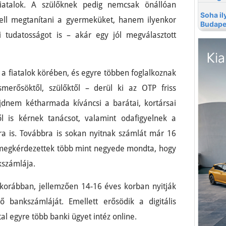
 fiatalok. A szülőknek pedig nemcsak önállóan
 kell megtanítani a gyermeküket, hanem ilyenkor
 tudatosságot is – akár egy jól megválasztott
 a fiatalok körében, és egyre többen foglalkoznak
smerősöktől, szülőktől – derül ki az OTP friss
jdnem kétharmada kíváncsi a barátai, kortársai
ől is kérnek tanácsot, valamint odafigyelnek a
ra is. Továbbra is sokan nyitnak számlát már 16
 megkérdezettek több mint negyede mondta, hogy
kszámlája.
 korábban, jellemzően 14-16 éves korban nyitják
bankszámláját. Emellett erősödik a digitális
al egyre több banki ügyet intéz online.