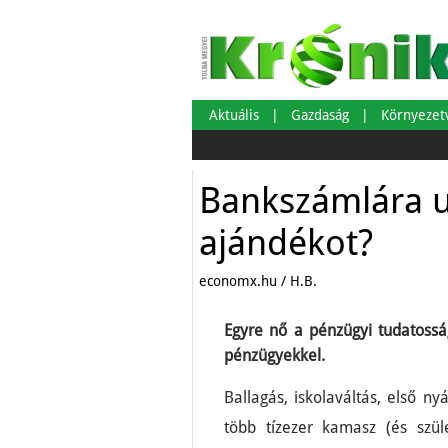
Aktuális
Gazdaság
Környeze
Bankszámlára ut
ajándékot?
economx.hu / H.B.
Egyre nő a pénzügyi tudatossá
pénzügyekkel.
Ballagás, iskolaváltás, első n
több tízezer kamasz (és szül