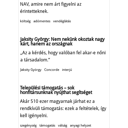
NAV, amire nem árt figyelni az
érintetteknek.
költség
adómentes
vendéglátás
Jaksity György: Nem nekünk okoztak nagy
kárt, hanem az országnak
„Az a kérdés, hogy valóban fel akar-e nőni
a társadalom.”
Jaksity György
Concorde
interjú
Települési támogatás – sok
honfitársunknak nyújthat segítséget
Akár 510 ezer magyarnak járhat ez a
rendkívüli támogatás: ezek a feltételek, így
kell igényelni.
szegénység
támogatás
válság
anyagi helyzet