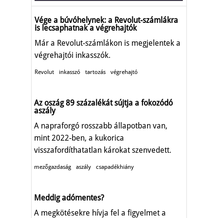
Vége a búvóhelynek: a Revolut-számlákra
is lecsaphatnak a végrehajtók
Már a Revolut-számlákon is megjelentek a
végrehajtói inkasszók.
Revolut
inkasszó
tartozás
végrehajtó
Az oszág 89 százalékát sújtja a fokozódó
aszály
A napraforgó rosszabb állapotban van,
mint 2022-ben, a kukorica
visszafordíthatatlan károkat szenvedett.
mezőgazdaság
aszály
csapadékhiány
Meddig adómentes?
A megkötésekre hívja fel a figyelmet a