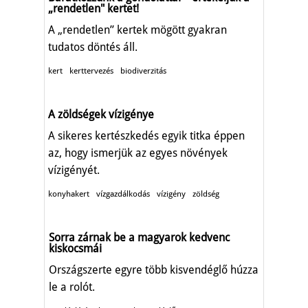
„rendetlen" kertet!
A „rendetlen” kertek mögött gyakran
tudatos döntés áll.
kert
kerttervezés
biodiverzitás
A zöldségek vízigénye
A sikeres kertészkedés egyik titka éppen
az, hogy ismerjük az egyes növények
vízigényét.
konyhakert
vízgazdálkodás
vízigény
zöldség
Sorra zárnak be a magyarok kedvenc
kiskocsmái
Országszerte egyre több kisvendéglő húzza
le a rolót.