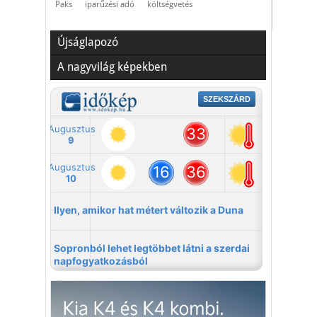
Paks
iparűzési adó
költségvetés
Újságlapozó
A nagyvilág képekben