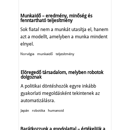
Munkaidő – eredmény, minőség és
fenntartható teljesítmény
Sok fiatal nem a munkát utasítja el, hanem
azt a modellt, amelyben a munka mindent
elnyel.
Norvégia
munkaidő
teljesítmény
Elöregedő társadalom, melyben robotok
dolgoznak
A politikai döntéshozók egyre inkább
gyakorlati megoldásként tekintenek az
automatizálásra.
Japán
robotika
humanoid
Barátkozzunk a gondolattal – értékeljük a