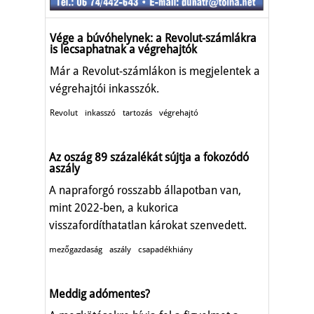
Vége a búvóhelynek: a Revolut-számlákra
is lecsaphatnak a végrehajtók
Már a Revolut-számlákon is megjelentek a
végrehajtói inkasszók.
Revolut
inkasszó
tartozás
végrehajtó
Az oszág 89 százalékát sújtja a fokozódó
aszály
A napraforgó rosszabb állapotban van,
mint 2022-ben, a kukorica
visszafordíthatatlan károkat szenvedett.
mezőgazdaság
aszály
csapadékhiány
Meddig adómentes?