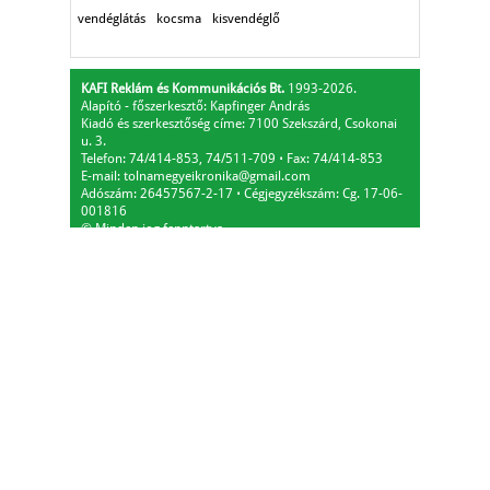
vendéglátás
kocsma
kisvendéglő
KAFI Reklám és Kommunikációs Bt.
1993-2026.
Alapító - főszerkesztő: Kapfinger András
Kiadó és szerkesztőség címe: 7100 Szekszárd, Csokonai
u. 3.
Telefon: 74/414-853, 74/511-709
⋅
Fax: 74/414-853
E-mail:
tolnamegyeikronika@gmail.com
Adószám: 26457567-2-17
⋅
Cégjegyzékszám: Cg. 17-06-
001816
© Minden jog fenntartva.