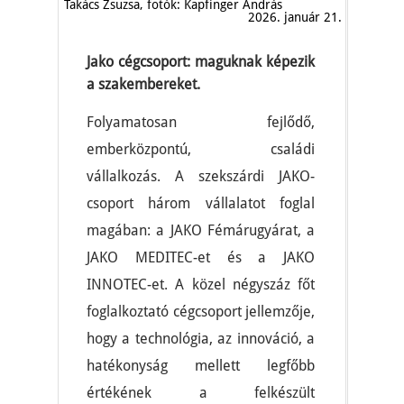
Takács Zsuzsa, fotók: Kapfinger András
2026. január 21.
Jako cégcsoport: maguknak képezik
a szakembereket.
Folyamatosan fejlődő,
emberközpontú, családi
vállalkozás. A szekszárdi JAKO-
csoport három vállalatot foglal
magában: a JAKO Fémárugyárat, a
JAKO MEDITEC-et és a JAKO
INNOTEC-et. A közel négyszáz főt
foglalkoztató cégcsoport jellemzője,
hogy a technológia, az innováció, a
hatékonyság mellett legfőbb
értékének a felkészült