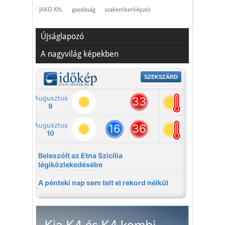
JAKO Kft.
gazdaság
szakemberképzés
Újságlapozó
A nagyvilág képekben