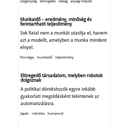
szegénység
támogatás
válság
anyagi helyzet
Munkaidő – eredmény, minőség és
fenntartható teljesítmény
Sok fiatal nem a munkát utasítja el, hanem
azt a modellt, amelyben a munka mindent
elnyel.
Norvégia
munkaidő
teljesítmény
Elöregedő társadalom, melyben robotok
dolgoznak
A politikai döntéshozók egyre inkább
gyakorlati megoldásként tekintenek az
automatizálásra.
Japán
robotika
humanoid