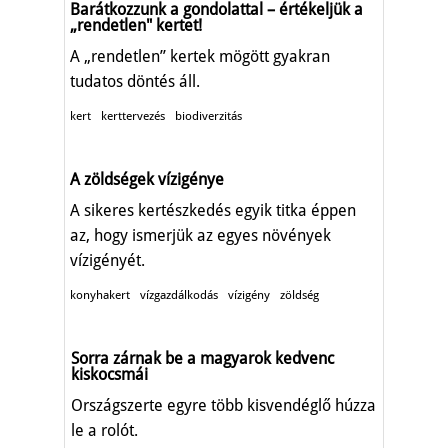
Barátkozzunk a gondolattal – értékeljük a
„rendetlen" kertet!
A „rendetlen” kertek mögött gyakran
tudatos döntés áll.
kert
kerttervezés
biodiverzitás
A zöldségek vízigénye
A sikeres kertészkedés egyik titka éppen
az, hogy ismerjük az egyes növények
vízigényét.
konyhakert
vízgazdálkodás
vízigény
zöldség
Sorra zárnak be a magyarok kedvenc
kiskocsmái
Országszerte egyre több kisvendéglő húzza
le a rolót.