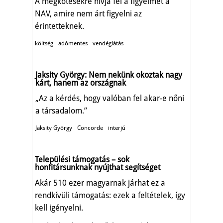
A megkötésekre hívja fel a figyelmet a
NAV, amire nem árt figyelni az
érintetteknek.
költség
adómentes
vendéglátás
Jaksity György: Nem nekünk okoztak nagy
kárt, hanem az országnak
„Az a kérdés, hogy valóban fel akar-e nőni
a társadalom.”
Jaksity György
Concorde
interjú
Települési támogatás – sok
honfitársunknak nyújthat segítséget
Akár 510 ezer magyarnak járhat ez a
rendkívüli támogatás: ezek a feltételek, így
kell igényelni.