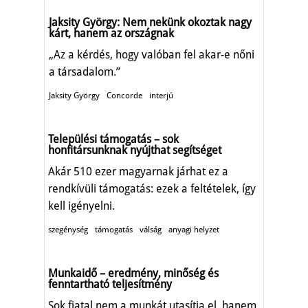
Jaksity György: Nem nekünk okoztak nagy
kárt, hanem az országnak
„Az a kérdés, hogy valóban fel akar-e nőni
a társadalom.”
Jaksity György
Concorde
interjú
Települési támogatás – sok
honfitársunknak nyújthat segítséget
Akár 510 ezer magyarnak járhat ez a
rendkívüli támogatás: ezek a feltételek, így
kell igényelni.
szegénység
támogatás
válság
anyagi helyzet
Munkaidő – eredmény, minőség és
fenntartható teljesítmény
Sok fiatal nem a munkát utasítja el, hanem