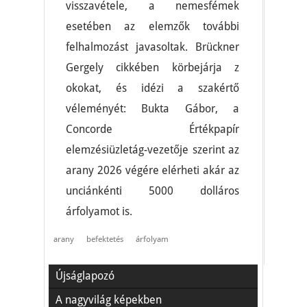
visszavétele, a nemesfémek
esetében az elemzők további
felhalmozást javasoltak. Brückner
Gergely cikkében körbejárja z
okokat, és idézi a szakértő
véleményét: Bukta Gábor, a
Concorde Értékpapír
elemzésiüzletág-vezetője szerint az
arany 2026 végére elérheti akár az
unciánkénti 5000 dolláros
árfolyamot is.
arany
befektetés
árfolyam
Újságlapozó
A nagyvilág képekben