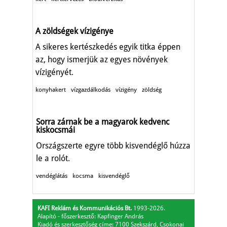
A zöldségek vízigénye
A sikeres kertészkedés egyik titka éppen
az, hogy ismerjük az egyes növények
vízigényét.
konyhakert
vízgazdálkodás
vízigény
zöldség
Sorra zárnak be a magyarok kedvenc
kiskocsmái
Országszerte egyre több kisvendéglő húzza
le a rolót.
vendéglátás
kocsma
kisvendéglő
KAFI Reklám és Kommunikációs Bt.
1993-2026.
Alapító - főszerkesztő: Kapfinger András
Kiadó és szerkesztőség címe: 7100 Szekszárd, Csokonai