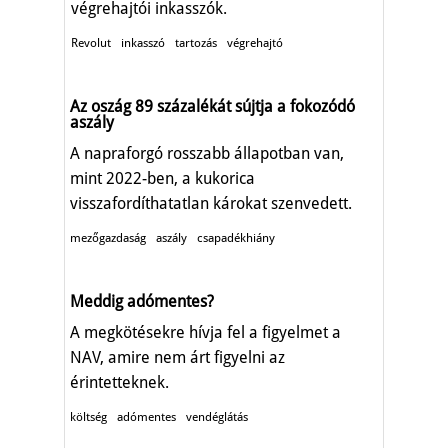
végrehajtói inkasszók.
Revolut
inkasszó
tartozás
végrehajtó
Az oszág 89 százalékát sújtja a fokozódó
aszály
A napraforgó rosszabb állapotban van,
mint 2022-ben, a kukorica
visszafordíthatatlan károkat szenvedett.
mezőgazdaság
aszály
csapadékhiány
Meddig adómentes?
A megkötésekre hívja fel a figyelmet a
NAV, amire nem árt figyelni az
érintetteknek.
költség
adómentes
vendéglátás