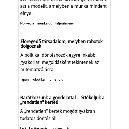
azt a modellt, amelyben a munka mindent
elnyel.
Norvégia
munkaidő
teljesítmény
Elöregedő társadalom, melyben robotok
dolgoznak
A politikai döntéshozók egyre inkább
gyakorlati megoldásként tekintenek az
automatizálásra.
Japán
robotika
humanoid
Barátkozzunk a gondolattal – értékeljük a
„rendetlen" kertet!
A „rendetlen” kertek mögött gyakran
tudatos döntés áll.
kert
kerttervezés
biodiverzitás